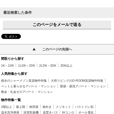
最近検索した条件
このページをメールで送る
このページの先頭へ
間取りから探す
1K～1DK
1LDK～2DK
2LDK～3DK
3DK以上
人気特集から探す
積水のシャーメゾン賃貸物件特集
大和リビングのD-ROOM賃貸物件特集
ペットと暮らせるアパート・マンション
新築・築浅アパート・マンション
敷金・礼金ゼロアパート・マンション
物件特集一覧
2階以上
最上階
角部屋
南向き
メゾネット
バストイレ別
温水洗浄便座
浴室乾燥機
追焚きバス
IHコンロ
オール電化