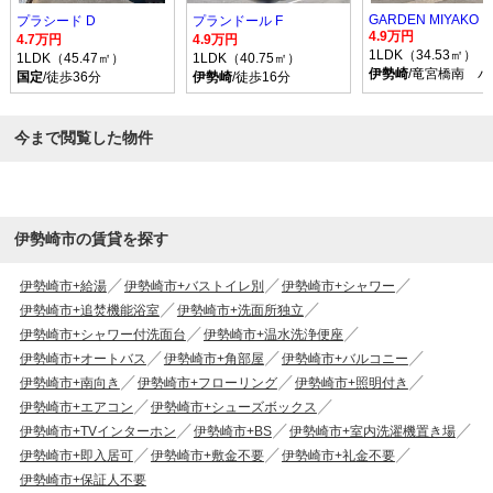
GARDEN MIYAKO I
プラシード D
プランドール F
4.9万円
4.7万円
4.9万円
1LDK（34.53㎡）
1LDK（45.47㎡）
1LDK（40.75㎡）
伊勢崎
/竜宮橋南 バ
国定
/徒歩36分
伊勢崎
/徒歩16分
今まで閲覧した物件
伊勢崎市の賃貸を探す
伊勢崎市+給湯
伊勢崎市+バストイレ別
伊勢崎市+シャワー
伊勢崎市+追焚機能浴室
伊勢崎市+洗面所独立
伊勢崎市+シャワー付洗面台
伊勢崎市+温水洗浄便座
伊勢崎市+オートバス
伊勢崎市+角部屋
伊勢崎市+バルコニー
伊勢崎市+南向き
伊勢崎市+フローリング
伊勢崎市+照明付き
伊勢崎市+エアコン
伊勢崎市+シューズボックス
伊勢崎市+TVインターホン
伊勢崎市+BS
伊勢崎市+室内洗濯機置き場
伊勢崎市+即入居可
伊勢崎市+敷金不要
伊勢崎市+礼金不要
伊勢崎市+保証人不要