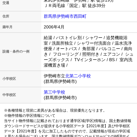
東武伊勢崎線「伊勢崎」駅 徒歩19分
交通
ＪＲ両毛線「国定」駅 徒歩39分
群馬県伊勢崎市西田町
住所
2006年4月
築年月
給湯 / バストイレ別 / シャワー / 追焚機能浴
室 / 洗面所独立 / シャワー付洗面台 / 温水洗浄
便座 / オートバス / 角部屋 / バルコニー / 南向
設備・条件の一例
き / フローリング / 照明付き / エアコン / シュ
ーズボックス / TVインターホン / BS / 室内洗
濯機置き場 /
伊勢崎市立
北第二小学校
小学校区
(群馬県伊勢崎市)
第三中学校
中学校区
(群馬県伊勢崎市)
※各種情報と現状に差異がある場合は、現状優先となります。
※物件情報の学区情報について
当サイト物件情報に記載されております通学区域(学区)情報は、国土数値情報
ダウンロードサービスが提供する小学校区データ【2021年度】及び中学校区
データ【2021年度】を元に加工したものですので、記載情報が現在の学区域
と異なる場合がございます。国土数値情報ダウンロードサービスのWEBサイ