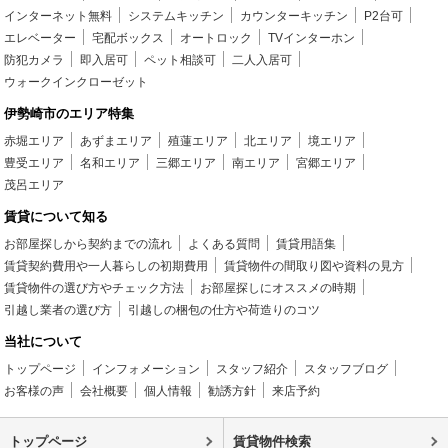
インターネット無料
システムキッチン
カウンターキッチン
P2台可
エレベーター
宅配ボックス
オートロック
TVインターホン
防犯カメラ
即入居可
ペット相談可
二人入居可
ウォークインクローゼット
伊勢崎市のエリア特集
赤堀エリア
あずまエリア
殖蓮エリア
北エリア
境エリア
豊受エリア
名和エリア
三郷エリア
南エリア
宮郷エリア
茂呂エリア
賃貸について知る
お部屋探しから契約までの流れ
よくある質問
賃貸用語集
賃貸契約費用や一人暮らしの初期費用
賃貸物件の間取り図や資料の見方
賃貸物件の選び方やチェック方法
お部屋探しにオススメの時期
引越し業者の選び方
引越しの梱包の仕方や荷造りのコツ
当社について
トップページ
インフォメーション
スタッフ紹介
スタッフブログ
お客様の声
会社概要
個人情報
勧誘方針
来店予約
トップページ
賃貸物件検索