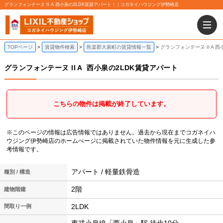
グランフォンテーヌ II A 西小泉の2LDK賃貸アパート！｜コガネイハウジング伊勢崎店
TOPページ
賃貸物件検索
邑楽郡大泉町の賃貸情報一覧
グランフォンテーヌ II A 
グランフォンテーヌ II A
西小泉の2LDK賃貸アパート
こちらの物件は掲載が終了しています。
※このページの情報は広告情報ではありません。過去から現在までコガネイハ
ウジング伊勢崎店のホームぺージに掲載されていた物件情報を元に生成した参
考情報です。
アパート / 軽量鉄骨造
種別 / 構造
2階
建物階建
2LDK
間取り一例