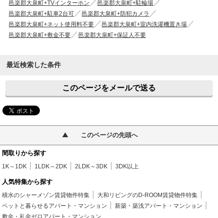
邑楽郡大泉町+TVインターホン
邑楽郡大泉町+駐輪場
邑楽郡大泉町+駐車2台可
邑楽郡大泉町+防犯カメラ
邑楽郡大泉町+ネット使用料不要
邑楽郡大泉町+室内洗濯機置き場
邑楽郡大泉町+敷金不要
邑楽郡大泉町+保証人不要
最近検索した条件
このページをメールで送る
このページの先頭へ
間取りから探す
1K～1DK
1LDK～2DK
2LDK～3DK
3DK以上
人気特集から探す
積水のシャーメゾン賃貸物件特集
大和リビングのD-ROOM賃貸物件特集
ペットと暮らせるアパート・マンション
新築・築浅アパート・マンション
敷金・礼金ゼロアパート・マンション