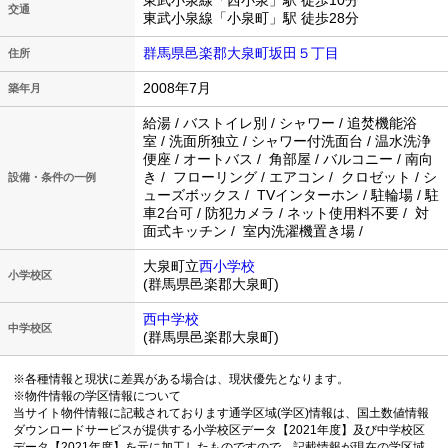
東武小泉線「西小泉」駅 徒歩10分
交通
東武小泉線「小泉町」駅 徒歩28分
群馬県邑楽郡大泉町坂田５丁目
住所
2008年7月
築年月
給湯 / バストイレ別 / シャワー / 追焚機能浴
室 / 洗面所独立 / シャワー付洗面台 / 温水洗浄
便座 / オートバス / 角部屋 / バルコニー / 南向
き / フローリング / エアコン / クロゼット / シ
設備・条件の一例
ューズボックス / TVインターホン / 駐輪場 / 駐
車2台可 / 防犯カメラ / ネット使用料不要 / 対
面式キッチン / 室内洗濯機置き場 /
大泉町立
西小学校
小学校区
(群馬県邑楽郡大泉町)
西中学校
中学校区
(群馬県邑楽郡大泉町)
※各種情報と現状に差異がある場合は、現状優先となります。
※物件情報の学区情報について
当サイト物件情報に記載されております通学区域(学区)情報は、国土数値情報
ダウンロードサービスが提供する小学校区データ【2021年度】及び中学校区
データ【2021年度】を元に加工したものですので、記載情報が現在の学区域