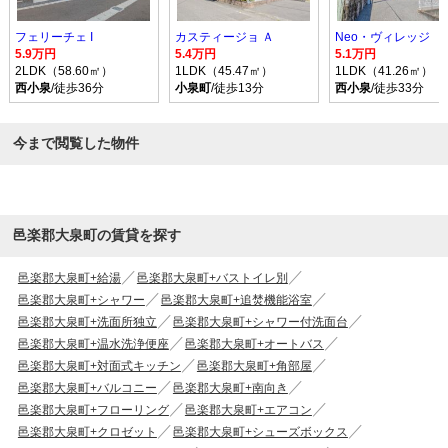
フェリーチェ I
カスティージョ Ａ
Neo・ヴィレッジ
5.9万円
5.4万円
5.1万円
2LDK（58.60㎡）
1LDK（45.47㎡）
1LDK（41.26㎡）
西小泉
/徒歩36分
小泉町
/徒歩13分
西小泉
/徒歩33分
今まで閲覧した物件
邑楽郡大泉町の賃貸を探す
邑楽郡大泉町+給湯
邑楽郡大泉町+バストイレ別
邑楽郡大泉町+シャワー
邑楽郡大泉町+追焚機能浴室
邑楽郡大泉町+洗面所独立
邑楽郡大泉町+シャワー付洗面台
邑楽郡大泉町+温水洗浄便座
邑楽郡大泉町+オートバス
邑楽郡大泉町+対面式キッチン
邑楽郡大泉町+角部屋
邑楽郡大泉町+バルコニー
邑楽郡大泉町+南向き
邑楽郡大泉町+フローリング
邑楽郡大泉町+エアコン
邑楽郡大泉町+クロゼット
邑楽郡大泉町+シューズボックス