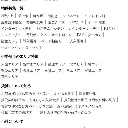
物件特集一覧
2階以上
最上階
角部屋
南向き
メゾネット
バストイレ別
温水洗浄便座
浴室乾燥機
追焚きバス
IHコンロ
オール電化
インターネット無料
システムキッチン
カウンターキッチン
P2台可
エレベーター
宅配ボックス
オートロック
TVインターホン
防犯カメラ
即入居可
ペット相談可
二人入居可
ウォークインクローゼット
伊勢崎市のエリア特集
赤堀エリア
あずまエリア
殖蓮エリア
北エリア
境エリア
豊受エリア
名和エリア
三郷エリア
南エリア
宮郷エリア
茂呂エリア
賃貸について知る
お部屋探しから契約までの流れ
よくある質問
賃貸用語集
賃貸契約費用や一人暮らしの初期費用
賃貸物件の間取り図や資料の見方
賃貸物件の選び方やチェック方法
お部屋探しにオススメの時期
引越し業者の選び方
引越しの梱包の仕方や荷造りのコツ
当社について