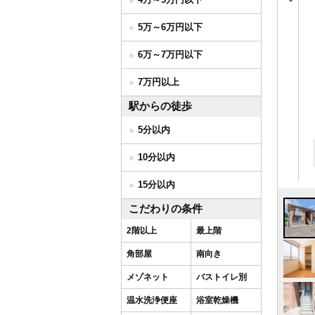
5万～6万円以下
6万～7万円以下
7万円以上
駅からの徒歩
5分以内
10分以内
15分以内
こだわりの条件
2階以上
最上階
角部屋
南向き
メゾネット
バストイレ別
温水洗浄便座
浴室乾燥機