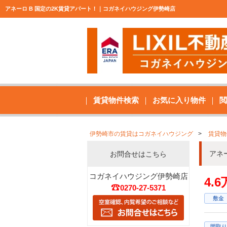
アネーロ B 国定の2K賃貸アパート！｜コガネイハウジング伊勢崎店
賃貸物件検索
お気に入り物件
閲
伊勢崎市の賃貸はコガネイハウジング
賃貸物
アネ
お問合せはこちら
コガネイハウジング伊勢崎店
4.
0270-27-5371
敷金
間取り