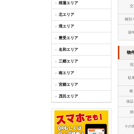
殖蓮エリア
交
北エリア
種別 
境エリア
築
豊受エリア
名和エリア
物
三郷エリア
現
南エリア
駐
宮郷エリア
備
茂呂エリア
保証
損
その