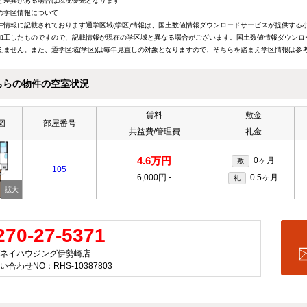
と差異がある場合は現況優先となります
の学区情報について
件情報に記載されております通学区域(学区)情報は、国土数値情報ダウンロードサービスが提供する小学
加工したものですので、記載情報が現在の学区域と異なる場合がございます。国土数値情報ダウンロ
えません。また、通学区域(学区)は毎年見直しの対象となりますので、そちらを踏まえ学区情報は参
ちらの物件の空室状況
賃料
敷金
図
部屋番号
共益費/管理費
礼金
4.6万円
0ヶ月
敷
105
6,000円
-
0.5ヶ月
礼
270-27-5371
ネイハウジング伊勢崎店
い合わせNO：RHS-10387803