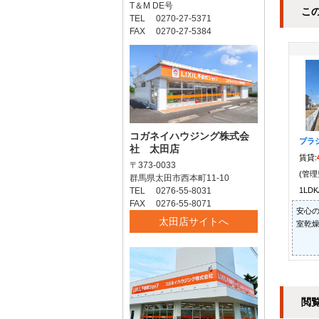
T＆M DE号
こ
TEL 0270-27-5371
FAX 0270-27-5384
コガネイハウジング株式会
プラ
社 太田店
賃貸:
〒373-0033
(管理
群馬県太田市西本町11-10
TEL 0276-55-8031
1LDK
FAX 0276-55-8071
安心の
太田店サイトへ
室乾燥
閲