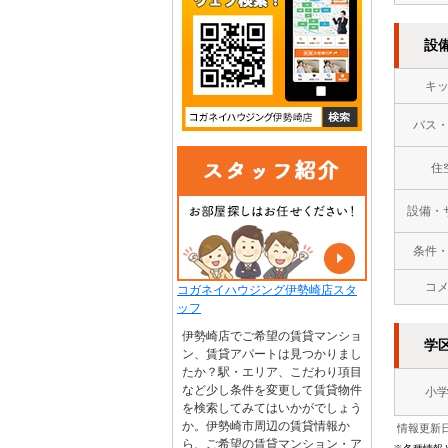
設
キ
バス
住
設備・
条件
コ
コガネイハウジング伊勢崎店スタ
ッフ
伊勢崎店でご希望の賃貸マンショ
学
ン、賃貸アパートは見つかりまし
たか？駅・エリア、こだわり項目
など少し条件を変更して賃貸物件
小
を検索してみてはいかがでしょう
か。伊勢崎市周辺の賃貸情報か
情報更新日
ら、ご希望の賃貸マンション・ア