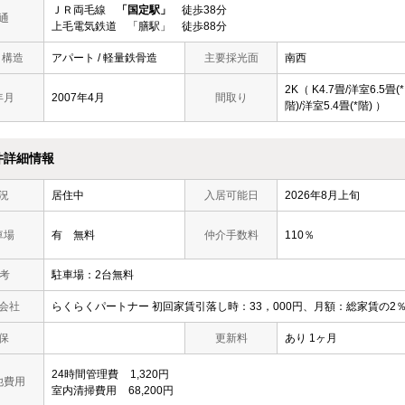
ＪＲ両毛線
「国定駅」
徒歩38分
通
上毛電気鉄道 「膳駅」 徒歩88分
/ 構造
アパート / 軽量鉄骨造
主要採光面
南西
2K（ K4.7畳/洋室6.5畳(*
年月
2007年4月
間取り
階)/洋室5.4畳(*階) ）
件詳細情報
況
居住中
入居可能日
2026年8月上旬
車場
有 無料
仲介手数料
110％
 考
駐車場：2台無料
会社
らくらくパートナー 初回家賃引落し時：33，000円、月額：総家賃の2
保
更新料
あり 1ヶ月
24時間管理費
1,320円
他費用
室内清掃費用
68,200円