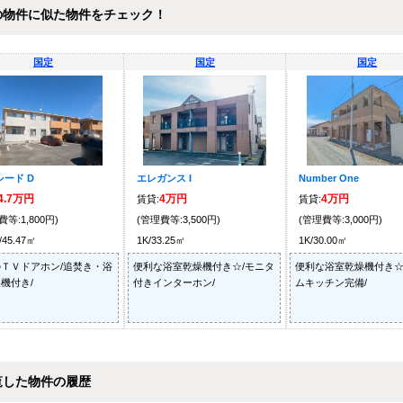
の物件に似た物件をチェック！
国定
国定
国定
シード D
エレガンス I
Number One
4.7万円
4万円
4万円
賃貸:
賃貸:
費等:1,800円)
(管理費等:3,500円)
(管理費等:3,000円)
/45.47㎡
1K/33.25㎡
1K/30.00㎡
ＴＶドアホン/追焚き・浴
便利な浴室乾燥機付き☆/モニタ
便利な浴室乾燥機付き☆
機付き/
付きインターホン/
ムキッチン完備/
覧した物件の履歴