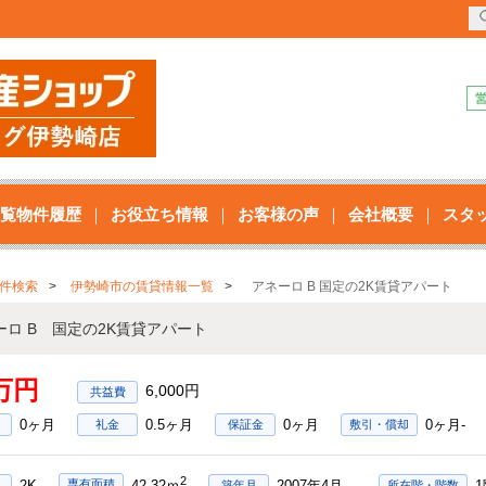
覧物件履歴
お役立ち情報
お客様の声
会社概要
スタ
件検索
伊勢崎市の賃貸情報一覧
アネーロ B 国定の2K賃貸アパート
ーロ B 国定の2K賃貸アパート
6万円
6,000円
0ヶ月
0.5ヶ月
0ヶ月
0ヶ月-
礼金
保証金
敷引・償却
2
2K
2007年4月
専有面積
42.32ｍ
築年月
所在階・階数