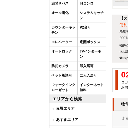
追焚きバス
IHコンロ
オール電化
システムキッチ
ン
【ス
便利
カウンターキッ
P2台可
群馬
チン
20
エレベーター
宅配ボックス
物件の
オートロック
TVインターホ
※お部
ン
気にな
防犯カメラ
即入居可
0
ペット相談可
二人入居可
コガ
ウォークインク
インターネット
お問
ローゼット
無料
エリアから検索
物
赤堀エリア
所
あずまエリア