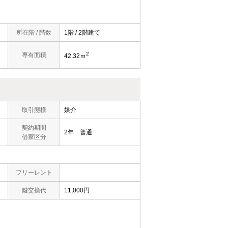
所在階 / 階数
1階 / 2階建て
2
専有面積
42.32ｍ
取引態様
媒介
契約期間
2年 普通
借家区分
％
フリーレント
鍵交換代
11,000円