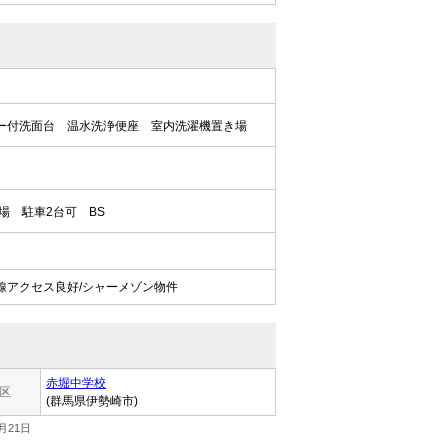
ー付洗面台
温水洗浄便座
室内洗濯機置き場
場
駐車2台可
BS
線アクセス良好/シャーメゾン物件
赤堀中学校
区
(群馬県伊勢崎市)
月21日