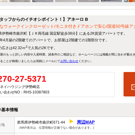
タッフからのイチオシポイント！】アネーロ B
なウォークインクローゼット/モニタ付きドアホンで安心/国道50号線ア
県伊勢崎市曲沢町【ＪＲ両毛線 国定駅徒歩38分】にある2K賃貸アパートです。
07年4月築の2階建てのアパートで、お部屋は2階建ての1階部分です。
2
広さは42.32ｍ
で人気の2Kです。
屋のもっと詳しい内容や入居時期、諸条件のご相談など、ホームページには掲載が間に合わず載せ
ることが御座いましたらお気軽にメールにて
お問い合わせ
ください。
270-27-5371
ネイハウジング伊勢崎店
い合わせNO：RHS-10387803
件基本情報
周辺MAP
群馬県伊勢崎市曲沢町671-44
在地
（MAP表示は、位置情報が正確でない場合があります。)