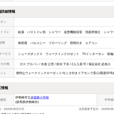
備詳細情報
ッチン
・トイレ
給湯
バストイレ別
シャワー
追焚機能浴室
洗面所独立
シャワ
空間
角部屋
バルコニー
フローリング
照明付き
エアコン
サービス
シューズボックス
ウォークインクロゼット
TVインターホン
駐輪
・その他
ガス:プロパン / 水道:公営 / 排水:下水 / 2人入居:可 / 保証会社:必加入
メント
便利なウォークインクローゼット/モニタ付きドアホンで安心/国道50号
区情報
伊勢崎市立
赤堀東小学校
学校区
中学校
(群馬県伊勢崎市)
：2026年08月07日
次回更新予定日：2026年08