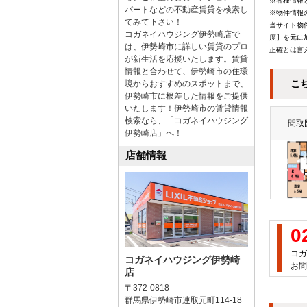
※各種情報
パートなどの不動産賃貸を検索し
※物件情報
てみて下さい！
当サイト物
コガネイハウジング伊勢崎店で
度】を元に
は、伊勢崎市に詳しい賃貸のプロ
正確とは言
が新生活を応援いたします。賃貸
情報と合わせて、伊勢崎市の住環
こ
境からおすすめのスポットまで、
伊勢崎市に根差した情報をご提供
いたします！伊勢崎市の賃貸情報
検索なら、「コガネイハウジング
間取
伊勢崎店」へ！
店舗情報
0
コガ
コガネイハウジング伊勢崎
お問
店
〒372-0818
群馬県伊勢崎市連取元町114-18