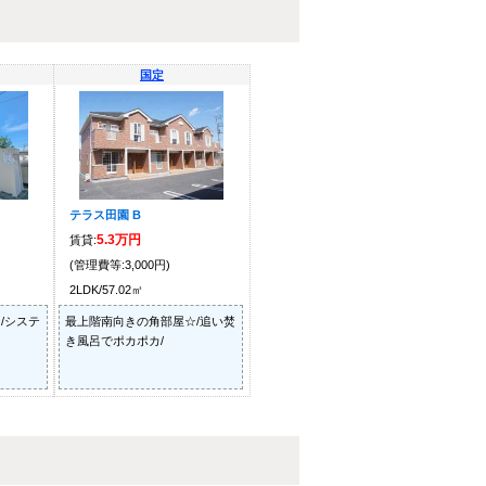
国定
テラス田園 B
5.3万円
賃貸:
(管理費等:3,000円)
2LDK/57.02㎡
/システ
最上階南向きの角部屋☆/追い焚
き風呂でポカポカ/