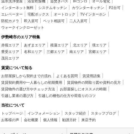
温水洗浄便座
浴室乾燥機
追焚きバス
IHコンロ
オール電化
インターネット無料
システムキッチン
カウンターキッチン
P2台可
エレベーター
宅配ボックス
オートロック
TVインターホン
防犯カメラ
即入居可
ペット相談可
二人入居可
ウォークインクローゼット
伊勢崎市のエリア特集
赤堀エリア
あずまエリア
殖蓮エリア
北エリア
境エリア
豊受エリア
名和エリア
三郷エリア
南エリア
宮郷エリア
茂呂エリア
賃貸について知る
お部屋探しから契約までの流れ
よくある質問
賃貸用語集
賃貸契約費用や一人暮らしの初期費用
賃貸物件の間取り図や資料の見方
賃貸物件の選び方やチェック方法
お部屋探しにオススメの時期
引越し業者の選び方
引越しの梱包の仕方や荷造りのコツ
当社について
トップページ
インフォメーション
スタッフ紹介
スタッフブログ
お客様の声
会社概要
個人情報
勧誘方針
来店予約