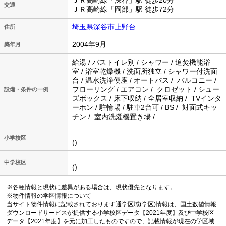
ＪＲ高崎線「深谷」駅 徒歩20分
交通
ＪＲ高崎線「岡部」駅 徒歩72分
埼玉県深谷市上野台
住所
2004年9月
築年月
給湯 / バストイレ別 / シャワー / 追焚機能浴
室 / 浴室乾燥機 / 洗面所独立 / シャワー付洗面
台 / 温水洗浄便座 / オートバス / バルコニー /
フローリング / エアコン / クロゼット / シュー
設備・条件の一例
ズボックス / 床下収納 / 全居室収納 / TVインタ
ーホン / 駐輪場 / 駐車2台可 / BS / 対面式キッ
チン / 室内洗濯機置き場 /
小学校区
()
中学校区
()
※各種情報と現状に差異がある場合は、現状優先となります。
※物件情報の学区情報について
当サイト物件情報に記載されております通学区域(学区)情報は、国土数値情報
ダウンロードサービスが提供する小学校区データ【2021年度】及び中学校区
データ【2021年度】を元に加工したものですので、記載情報が現在の学区域