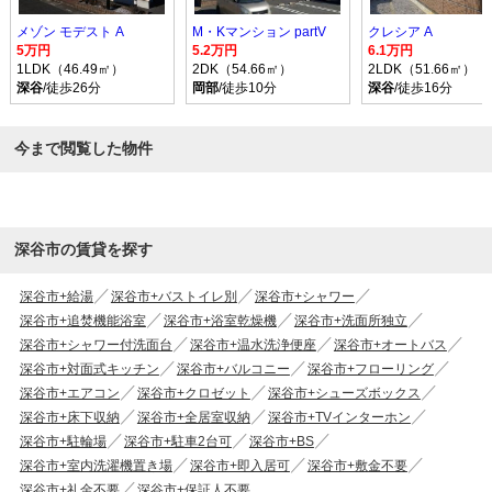
メゾン モデスト A
M・Kマンション partV
クレシア A
5万円
5.2万円
6.1万円
1LDK（46.49㎡）
2DK（54.66㎡）
2LDK（51.66㎡）
深谷
/徒歩26分
岡部
/徒歩10分
深谷
/徒歩16分
今まで閲覧した物件
深谷市の賃貸を探す
深谷市+給湯
深谷市+バストイレ別
深谷市+シャワー
深谷市+追焚機能浴室
深谷市+浴室乾燥機
深谷市+洗面所独立
深谷市+シャワー付洗面台
深谷市+温水洗浄便座
深谷市+オートバス
深谷市+対面式キッチン
深谷市+バルコニー
深谷市+フローリング
深谷市+エアコン
深谷市+クロゼット
深谷市+シューズボックス
深谷市+床下収納
深谷市+全居室収納
深谷市+TVインターホン
深谷市+駐輪場
深谷市+駐車2台可
深谷市+BS
深谷市+室内洗濯機置き場
深谷市+即入居可
深谷市+敷金不要
深谷市+礼金不要
深谷市+保証人不要