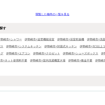
閲覧した物件の一覧を見る
探す
伊勢崎市+シャワー
伊勢崎市+追焚機能浴室
伊勢崎市+浴室乾燥機
伊勢崎市+洗
バス
伊勢崎市+システムキッチン
伊勢崎市+対面式キッチン
伊勢崎市+3口以上
ング
伊勢崎市+エアコン
伊勢崎市+クロゼット
伊勢崎市+シューズボックス
伊
市+ネット使用料不要
伊勢崎市+室内洗濯機置き場
伊勢崎市+敷金不要
伊勢崎