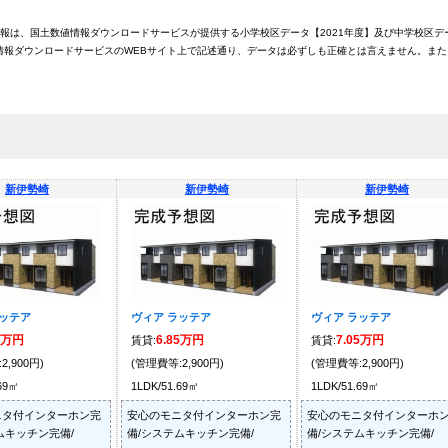
情報は、国土数値情報ダウンロードサービスが提供する小学校区データ【2021年度】及び中学校区デ
報ダウンロードサービスのWEBサイト上で記述通り、データは必ずしも正確とは言えません。また
新伊勢崎
新伊勢崎
新伊勢崎
ラッテア
ヴィア ラッテア
ヴィア ラッテア
5万円
6.85万円
7.05万円
賃貸:
賃貸:
2,900円)
(管理費等:2,900円)
(管理費等:2,900円)
.69㎡
1LDK/51.69㎡
1LDK/51.69㎡
ニタ付インターホン完
安心のモニタ付インターホン完
安心のモニタ付インターホ
ムキッチン完備/
備/システムキッチン完備/
備/システムキッチン完備/