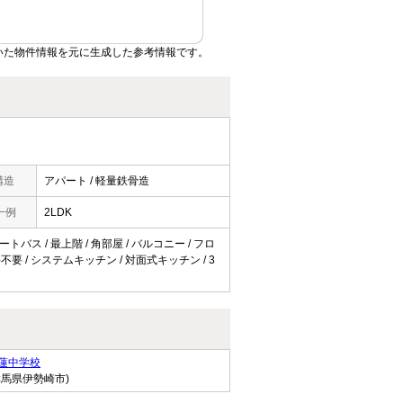
いた物件情報を元に生成した参考情報です。
構造
アパート / 軽量鉄骨造
一例
2LDK
トバス / 最上階 / 角部屋 / バルコニー / フロ
料不要 / システムキッチン / 対面式キッチン / 3
蓮中学校
群馬県伊勢崎市)