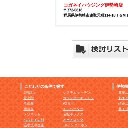
コガネイハウジング伊勢崎店
〒372-0818
群馬県伊勢崎市連取元町114-18 T＆M 
こだわりの条件で探す
伊勢
2階以上
システムキッチン
赤堀
最上階
カウンターキッチン
あず
角部屋
P2台可
殖蓮
南向き
エレベーター
北エ
メゾネット
宅配ボックス
バストイレ別
オートロック
温水洗浄便座
TVインターホン