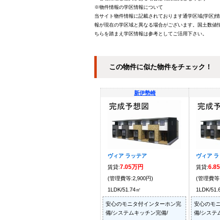
※物件情報の学区情報について
当サイト物件情報に記載されております通学区域(学区)
報が現在の学区域と異なる場合がございます。国土数値情
ちらを踏まえ学区情報は参考としてご活用下さい。
この物件に似た物件をチェック！
新伊勢崎
ヴィア ラッテア
ヴィア 
7.05万円
6.8
賃貸:
賃貸:
(管理費等:2,900円)
(管理費等:
1LDK/51.74㎡
1LDK/51
安心のモニタ付インターホン完
安心のモ
備/システムキッチン完備/
備/システ