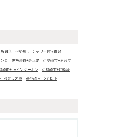
面所独立
伊勢崎市+シャワー付洗面台
コンロ
伊勢崎市+最上階
伊勢崎市+角部屋
勢崎市+TVインターホン
伊勢崎市+駐輪場
市+保証人不要
伊勢崎市+２Ｆ以上