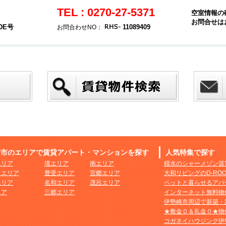
TEL : 0270-27-5371
空室情報の
お問合せは
DE号
11089409
お問合わせNO：
崎市のエリアで賃貸アパート・マンションを探す
人気特集で探す
エリア
境エリア
南エリア
積水のシャーメゾン賃
まエリア
豊受エリア
宮郷エリア
大和リビングのD-RO
エリア
名和エリア
茂呂エリア
ペットと暮らせるアパ
リア
三郷エリア
インターネット無料物
伊勢崎市周辺で新築・
★敷金０＆礼金０★物
コガネイハウジング伊