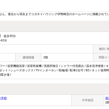
せん。過去から現在までコガネイハウジング伊勢崎店のホームぺージに掲載されて
駅
徒歩35分
42分
種別 / 
建物階建
2階
間取り
ワー / 追焚機能浴室 / 浴室乾燥機 / 洗面所独立 / シャワー付洗面台 / 温水洗浄便座 / オー
ゼット / シューズボックス / TVインターホン / 駐輪場 / 駐車2台可 / BS / ネット使用
置き場 /
小学校
殖
中学校区
(