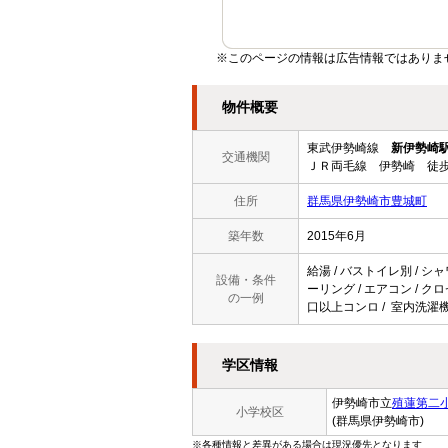
※このページの情報は広告情報ではありま
物件概要
東武伊勢崎線
新伊勢崎
交通機関
ＪＲ両毛線 伊勢崎 徒歩
住所
群馬県伊勢崎市豊城町
築年数
2015年6月
給湯 / バストイレ別 / シャ
設備・条件
ーリング / エアコン / クロ
の一例
口以上コンロ / 室内洗濯機
学区情報
伊勢崎市立
殖蓮第二
小学校区
(群馬県伊勢崎市)
※各種情報と差異がある場合は現況優先となります