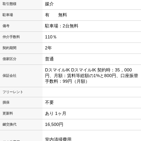
媒介
取引態様
有 無料
駐車場
駐車場：2台無料
備考
110％
仲介手数料
2年
契約期間
普通
借家区分
DスマイルIK DスマイルIK 契約時：35，000
円、月額：賃料等総額の1%と800円、口座振替
保証会社
手数料：99円（月額）
フリーレント
不要
損保
あり 1ヶ月
更新料
16,500円
鍵交換代
室内清掃費用