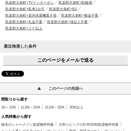
邑楽郡大泉町+TVインターホン
邑楽郡大泉町+駐輪場
邑楽郡大泉町+駐車2台可
邑楽郡大泉町+BS
邑楽郡大泉町+室内洗濯機置き場
邑楽郡大泉町+敷金不要
邑楽郡大泉町+礼金不要
邑楽郡大泉町+保証人不要
邑楽郡大泉町+２Ｆ以上
最近検索した条件
このページをメールで送る
このページの先頭へ
間取りから探す
1K～1DK
1LDK～2DK
2LDK～3DK
3DK以上
人気特集から探す
積水のシャーメゾン賃貸物件特集
大和リビングのD-ROOM賃貸物件特集