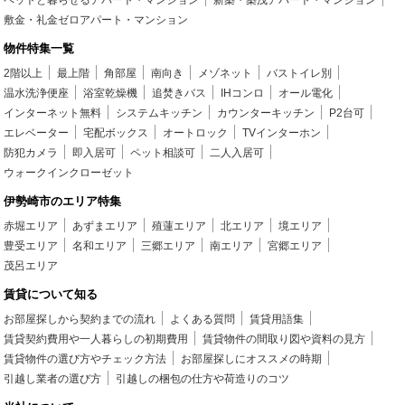
ペットと暮らせるアパート・マンション
新築・築浅アパート・マンション
敷金・礼金ゼロアパート・マンション
物件特集一覧
2階以上
最上階
角部屋
南向き
メゾネット
バストイレ別
温水洗浄便座
浴室乾燥機
追焚きバス
IHコンロ
オール電化
インターネット無料
システムキッチン
カウンターキッチン
P2台可
エレベーター
宅配ボックス
オートロック
TVインターホン
防犯カメラ
即入居可
ペット相談可
二人入居可
ウォークインクローゼット
伊勢崎市のエリア特集
赤堀エリア
あずまエリア
殖蓮エリア
北エリア
境エリア
豊受エリア
名和エリア
三郷エリア
南エリア
宮郷エリア
茂呂エリア
賃貸について知る
お部屋探しから契約までの流れ
よくある質問
賃貸用語集
賃貸契約費用や一人暮らしの初期費用
賃貸物件の間取り図や資料の見方
賃貸物件の選び方やチェック方法
お部屋探しにオススメの時期
引越し業者の選び方
引越しの梱包の仕方や荷造りのコツ