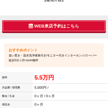
WEB来店予約はこちら
追い焚き・温水洗浄便座付き/モニター付きインターホン☆/スーパー
徒歩5分☆/D-room物件
5.5万円
賃料
5,000円 /
共益費 / 管理費
0ヶ月 / 0ヶ月
敷金 / 礼金
0ヶ月
保証金