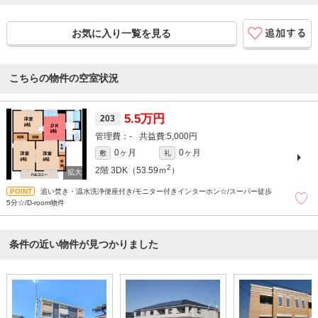
お気に入り一覧を見る
こちらの物件の空室状況
5.5万円
203
-
5,000円
0ヶ月
0ヶ月
敷
礼
2
2階
3DK（53.59ｍ
）
追い焚き・温水洗浄便座付き/モニター付きインターホン☆/スーパー徒歩
5分☆/D-room物件
条件の近い物件が見つかりました