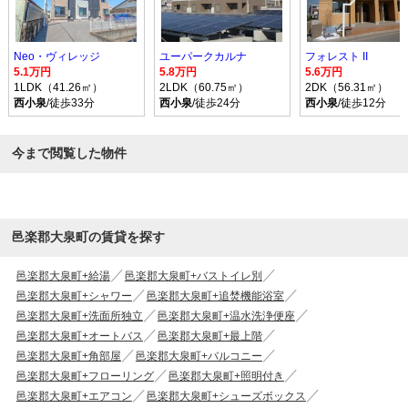
Neo・ヴィレッジ
ユーパークカルナ
フォレスト II
5.1万円
5.8万円
5.6万円
1LDK（41.26㎡）
2LDK（60.75㎡）
2DK（56.31㎡）
西小泉
/徒歩33分
西小泉
/徒歩24分
西小泉
/徒歩12分
今まで閲覧した物件
邑楽郡大泉町の賃貸を探す
邑楽郡大泉町+給湯
邑楽郡大泉町+バストイレ別
邑楽郡大泉町+シャワー
邑楽郡大泉町+追焚機能浴室
邑楽郡大泉町+洗面所独立
邑楽郡大泉町+温水洗浄便座
邑楽郡大泉町+オートバス
邑楽郡大泉町+最上階
邑楽郡大泉町+角部屋
邑楽郡大泉町+バルコニー
邑楽郡大泉町+フローリング
邑楽郡大泉町+照明付き
邑楽郡大泉町+エアコン
邑楽郡大泉町+シューズボックス