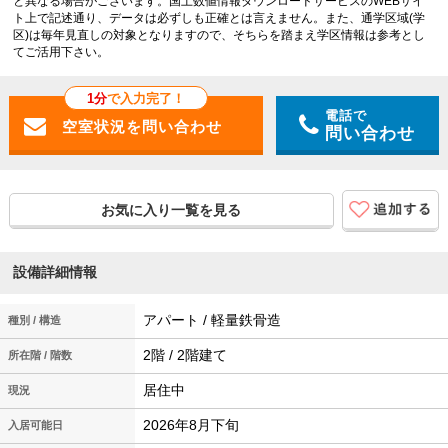
と異なる場合がございます。国土数値情報ダウンロードサービスのWEBサイ
ト上で記述通り、データは必ずしも正確とは言えません。また、通学区域(学
区)は毎年見直しの対象となりますので、そちらを踏まえ学区情報は参考とし
てご活用下さい。
1分
で入力完了！
電話で
問い合わせ
お気に入り一覧を見る
設備詳細情報
アパート / 軽量鉄骨造
種別 / 構造
2階 / 2階建て
所在階 / 階数
居住中
現況
2026年8月下旬
入居可能日