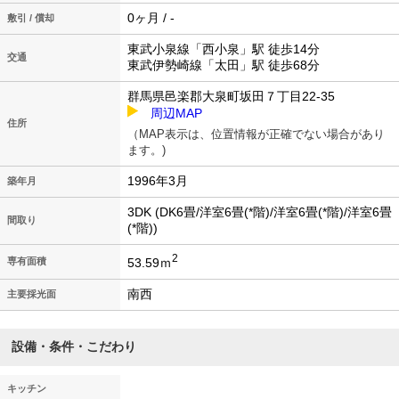
0ヶ月 / -
敷引 / 償却
東武小泉線「西小泉」駅 徒歩14分
交通
東武伊勢崎線「太田」駅 徒歩68分
群馬県邑楽郡大泉町坂田７丁目22-35
周辺MAP
住所
（MAP表示は、位置情報が正確でない場合があり
ます。)
1996年3月
築年月
3DK (DK6畳/洋室6畳(*階)/洋室6畳(*階)/洋室6畳
間取り
(*階))
2
53.59ｍ
専有面積
南西
主要採光面
設備・条件・こだわり
キッチン