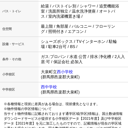
給湯 / バストイレ別 / シャワー / 追焚機能浴
室 / 洗面所独立 / 温水洗浄便座 / オートバ
バス・トイレ
ス / 室内洗濯機置き場 /
最上階 / 角部屋 / バルコニー / フローリン
住空間
グ / 照明付き / エアコン /
シューズボックス / TVインターホン / 駐輪
設備・サービス
場 / 駐車2台可 / BS /
ガス:プロパン / 水道:公営 / 排水:浄化槽 / 2人入
条件・その他
居:可 / 保証会社:必加入
大泉町立
西小学校
小学校区
(群馬県邑楽郡大泉町)
西中学校
中学校区
(群馬県邑楽郡大泉町)
※各種情報と現状に差異がある場合は、現状優先となります。
※物件情報の学区情報について
当サイト物件情報に記載されております通学区域(学区)情報は、国土数値情報
ダウンロードサービスが提供する小学校区データ【2021年度】及び中学校区
データ【2021年度】を元に加工したものですので、記載情報が現在の学区域