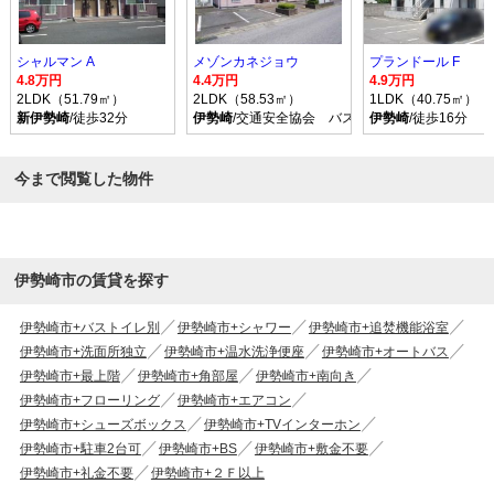
シャルマン A
メゾンカネジョウ
プランドール F
4.8万円
4.4万円
4.9万円
2LDK（51.79㎡）
2LDK（58.53㎡）
1LDK（40.75㎡）
新伊勢崎
/徒歩32分
伊勢崎
/交通安全協会 バス乗車時間15分 停歩6
伊勢崎
/徒歩16分
今まで閲覧した物件
伊勢崎市の賃貸を探す
伊勢崎市+バストイレ別
伊勢崎市+シャワー
伊勢崎市+追焚機能浴室
伊勢崎市+洗面所独立
伊勢崎市+温水洗浄便座
伊勢崎市+オートバス
伊勢崎市+最上階
伊勢崎市+角部屋
伊勢崎市+南向き
伊勢崎市+フローリング
伊勢崎市+エアコン
伊勢崎市+シューズボックス
伊勢崎市+TVインターホン
伊勢崎市+駐車2台可
伊勢崎市+BS
伊勢崎市+敷金不要
伊勢崎市+礼金不要
伊勢崎市+２Ｆ以上