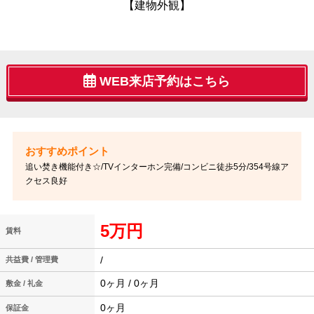
【建物外観】
WEB来店予約はこちら
追い焚き機能付き☆/TVインターホン完備/コンビニ徒歩5分/354号線ア
クセス良好
5万円
賃料
/
共益費 / 管理費
0ヶ月 / 0ヶ月
敷金 / 礼金
0ヶ月
保証金