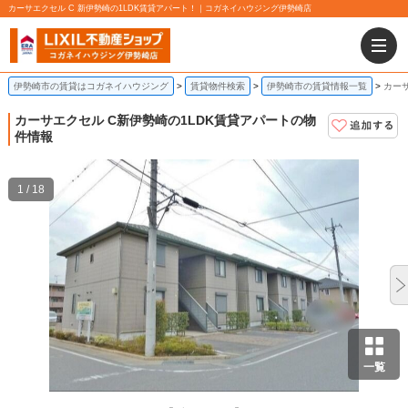
カーサエクセル C 新伊勢崎の1LDK賃貸アパート！｜コガネイハウジング伊勢崎店
伊勢崎市の賃貸はコガネイハウジング
賃貸物件検索
伊勢崎市の賃貸情報一覧
カーサ
カーサエクセル C
新伊勢崎の1LDK賃貸アパートの物
件情報
1 / 18
一覧