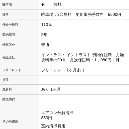
有 無料
駐車場
駐車場：2台無料 更新事務手数料 5500円
備考
110％
仲介手数料
2年
契約期間
普通
借家区分
イントラスト イントラスト 初回保証料：月額
保証会社
賃料等の50％ 月次保証料：1，080円／月
フリーレント:1ヶ月あり
フリーレント
損保
あり 1ヶ月
更新料
-
鍵交換代
エアコン分解清掃
880円
その他費用
室内清掃費用