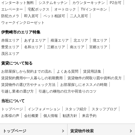
インターネット無料
システムキッチン
カウンターキッチン
P2台可
エレベーター
宅配ボックス
オートロック
TVインターホン
防犯カメラ
即入居可
ペット相談可
二人入居可
ウォークインクローゼット
伊勢崎市のエリア特集
赤堀エリア
あずまエリア
殖蓮エリア
北エリア
境エリア
豊受エリア
名和エリア
三郷エリア
南エリア
宮郷エリア
茂呂エリア
賃貸について知る
お部屋探しから契約までの流れ
よくある質問
賃貸用語集
賃貸契約費用や一人暮らしの初期費用
賃貸物件の間取り図や資料の見方
賃貸物件の選び方やチェック方法
お部屋探しにオススメの時期
引越し業者の選び方
引越しの梱包の仕方や荷造りのコツ
当社について
トップページ
インフォメーション
スタッフ紹介
スタッフブログ
お客様の声
会社概要
個人情報
勧誘方針
来店予約
トップページ
賃貸物件検索