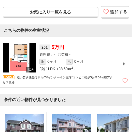
お気に入り一覧を見る
こちらの物件の空室状況
5万円
201
-
-
0ヶ月
0ヶ月
敷
礼
2
2階
1LDK（38.69ｍ
）
追い焚き機能付き☆/TVインターホン完備/コンビニ徒歩5分/354号線アク
セス良好
条件の近い物件が見つかりました