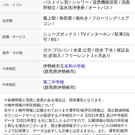
バストイレ別 / シャワー / 追焚機能浴室 / 洗面
バス・トイレ
所独立 / 温水洗浄便座 / オートバス /
最上階 / 角部屋 / 南向き / フローリング / エア
住空間
コン /
シューズボックス / TVインターホン / 駐車2台
設備・サービス
可 / BS /
ガス:プロパン / 水道:公営 / 排水:下水 / 保証会
条件・その他
社:必加入 / フリーレント:1ヶ月あり
伊勢崎市立
名和小学校
小学校区
(群馬県伊勢崎市)
第二中学校
中学校区
(群馬県伊勢崎市)
※各種情報と現状に差異がある場合は、現状優先となります。
※物件情報の学区情報について
当サイト物件情報に記載されております通学区域(学区)情報は、国土数値情報
ダウンロードサービスが提供する小学校区データ【2021年度】及び中学校区
データ【2021年度】を元に加工したものですので、記載情報が現在の学区域
と異なる場合がございます。国土数値情報ダウンロードサービスのWEBサイ
ト上で記述通り、データは必ずしも正確とは言えません。また、通学区域(学