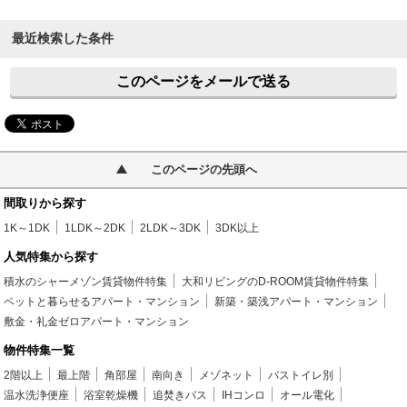
最近検索した条件
このページをメールで送る
このページの先頭へ
間取りから探す
1K～1DK
1LDK～2DK
2LDK～3DK
3DK以上
人気特集から探す
積水のシャーメゾン賃貸物件特集
大和リビングのD-ROOM賃貸物件特集
ペットと暮らせるアパート・マンション
新築・築浅アパート・マンション
敷金・礼金ゼロアパート・マンション
物件特集一覧
2階以上
最上階
角部屋
南向き
メゾネット
バストイレ別
温水洗浄便座
浴室乾燥機
追焚きバス
IHコンロ
オール電化