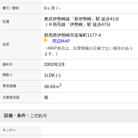
0ヶ月 / -
敷引 / 償却
東武伊勢崎線「新伊勢崎」駅 徒歩41分
交通
ＪＲ両毛線「伊勢崎」駅 徒歩47分
群馬県伊勢崎市韮塚町1177-4
周辺MAP
住所
（MAP表示は、位置情報が正確でない場合があり
ます。)
2002年3月
築年月
1LDK (-)
間取り
2
38.69ｍ
専有面積
南
主要採光面
設備・条件・こだわり
キッチン