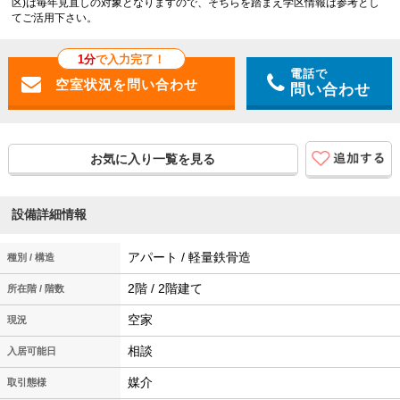
区)は毎年見直しの対象となりますので、そちらを踏まえ学区情報は参考とし
てご活用下さい。
1分
で入力完了！
電話で
問い合わせ
お気に入り一覧を見る
設備詳細情報
アパート / 軽量鉄骨造
種別 / 構造
2階 / 2階建て
所在階 / 階数
空家
現況
相談
入居可能日
媒介
取引態様