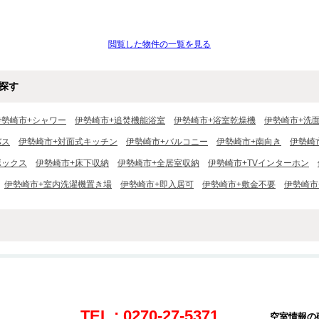
閲覧した物件の一覧を見る
探す
伊勢崎市+シャワー
伊勢崎市+追焚機能浴室
伊勢崎市+浴室乾燥機
伊勢崎市+洗
バス
伊勢崎市+対面式キッチン
伊勢崎市+バルコニー
伊勢崎市+南向き
伊勢崎
ボックス
伊勢崎市+床下収納
伊勢崎市+全居室収納
伊勢崎市+TVインターホン
伊勢崎市+室内洗濯機置き場
伊勢崎市+即入居可
伊勢崎市+敷金不要
伊勢崎市
TEL : 0270-27-5371
空室情報の