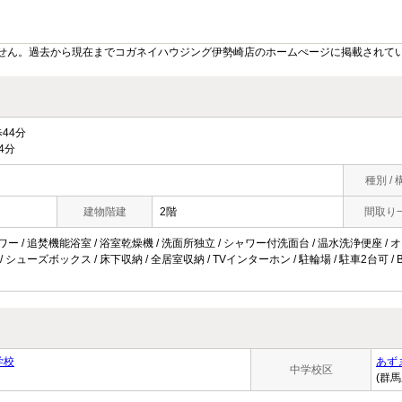
せん。過去から現在までコガネイハウジング伊勢崎店のホームぺージに掲載されて
44分
4分
種別 / 
建物階建
2階
間取り
ワー / 追焚機能浴室 / 浴室乾燥機 / 洗面所独立 / シャワー付洗面台 / 温水洗浄便座 / 
 / シューズボックス / 床下収納 / 全居室収納 / TVインターホン / 駐輪場 / 駐車2台可 /
学校
あず
中学校区
(群