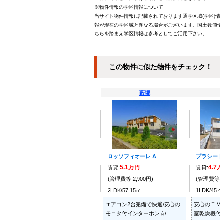
※物件情報の学区情報について
当サイト物件情報に記載されております通学区域(学区)
報が現在の学区域と異なる場合がございます。国土数値情
ちらを踏まえ学区情報は参考としてご活用下さい。
この物件に似た物件をチェック！
藪塚
ロッソフィオーレ A
プラシード
5.1万円
4.
賃貸:
賃貸:
(管理費等:2,900円)
(管理費等:
2LDK/57.15㎡
1LDK/45
エアコン2台完備で快適/安心の
安心のＴＶ
モニタ付インターホン☆/
室乾燥機付