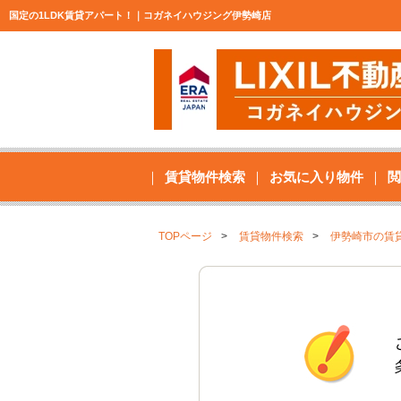
国定の1LDK賃貸アパート！｜コガネイハウジング伊勢崎店
賃貸物件検索
お気に入り物件
閲
TOPページ
賃貸物件検索
伊勢崎市の賃