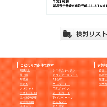
〒372-0818
群馬県伊勢崎市連取元町114-18 T＆M 
こだわりの条件で探す
伊勢
2階以上
システムキッチン
赤堀
最上階
カウンターキッチン
あず
角部屋
P2台可
殖蓮
南向き
エレベーター
北エ
メゾネット
宅配ボックス
バストイレ別
オートロック
温水洗浄便座
TVインターホン
浴室乾燥機
防犯カメラ
追焚きバス
即入居可