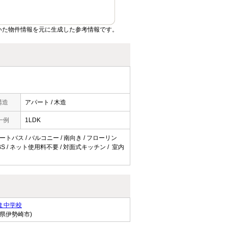
いた物件情報を元に生成した参考情報です。
構造
アパート / 木造
一例
1LDK
オートバス / バルコニー / 南向き / フローリン
 BS / ネット使用料不要 / 対面式キッチン / 室内
ま中学校
馬県伊勢崎市)