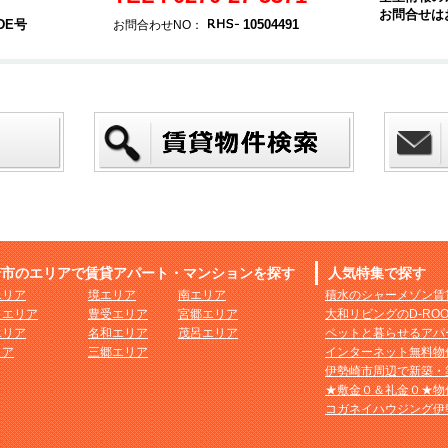
お問合せは
DE号
10504491
お問合わせNO：
崎市のエリアで賃貸アパート・マンションを探す
人気特集で探す
エリア
境エリア
南エリア
積水のシャーメゾン賃
まエリア
豊受エリア
宮郷エリア
大和リビングのD-RO
エリア
名和エリア
茂呂エリア
ペットと暮らせるアパ
リア
三郷エリア
インターネット無料物
伊勢崎市周辺で新築・
★敷金０＆礼金０★物
コガネイハウジング伊