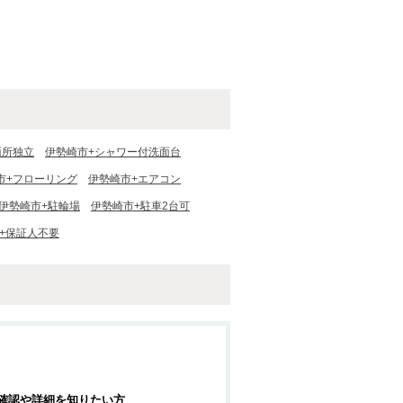
面所独立
伊勢崎市+シャワー付洗面台
市+フローリング
伊勢崎市+エアコン
伊勢崎市+駐輪場
伊勢崎市+駐車2台可
+保証人不要
確認や詳細を知りたい方