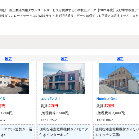
情報は、国土数値情報ダウンロードサービスが提供する小学校区データ【2021年度】及び中学校区デ
報ダウンロードサービスのWEBサイト上で記述通り、データは必ずしも正確とは言えません。また
国定
国定
国定
 D
エレガンス I
Number One
7万円
4万円
4万円
賃貸:
賃貸:
1,800円)
(管理費等:3,500円)
(管理費等:3,000円)
.47㎡
1K/33.25㎡
1K/30.00㎡
ドアホン/追焚き・浴
便利な浴室乾燥機付き☆/モニタ
便利な浴室乾燥機付き☆/シ
き/
付きインターホン/
ムキッチン完備/