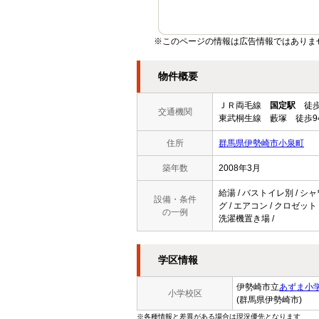
※このページの情報は広告情報ではありま
物件概要
ＪＲ両毛線
国定駅
徒歩
交通機関
東武桐生線 藪塚 徒歩9
住所
群馬県伊勢崎市小泉町
築年数
2008年3月
給湯 / バストイレ別 / シャ
設備・条件
グ / エアコン / クロゼット
の一例
洗濯機置き場 /
学区情報
伊勢崎市立
あずま小
小学校区
(群馬県伊勢崎市)
※各種情報と差異がある場合は現況優先となります