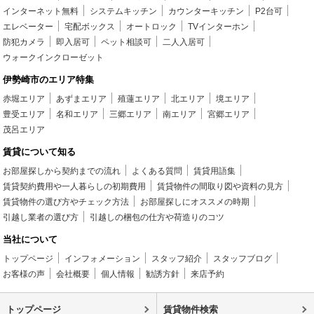
インターネット無料
システムキッチン
カウンターキッチン
P2台可
エレベーター
宅配ボックス
オートロック
TVインターホン
防犯カメラ
即入居可
ペット相談可
二人入居可
ウォークインクローゼット
伊勢崎市のエリア特集
赤堀エリア
あずまエリア
殖蓮エリア
北エリア
境エリア
豊受エリア
名和エリア
三郷エリア
南エリア
宮郷エリア
茂呂エリア
賃貸について知る
お部屋探しから契約までの流れ
よくある質問
賃貸用語集
賃貸契約費用や一人暮らしの初期費用
賃貸物件の間取り図や資料の見方
賃貸物件の選び方やチェック方法
お部屋探しにオススメの時期
引越し業者の選び方
引越しの梱包の仕方や荷造りのコツ
当社について
トップページ
インフォメーション
スタッフ紹介
スタッフブログ
お客様の声
会社概要
個人情報
勧誘方針
来店予約
トップページ
賃貸物件検索