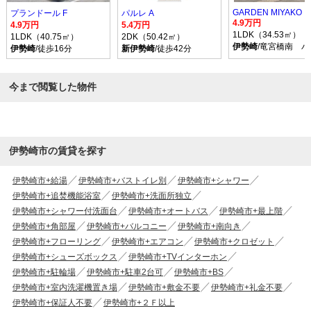
GARDEN MIYAKO I
プランドール F
パルレ A
4.9万円
4.9万円
5.4万円
1LDK（34.53㎡）
1LDK（40.75㎡）
2DK（50.42㎡）
伊勢崎
/竜宮橋南 バ
伊勢崎
/徒歩16分
新伊勢崎
/徒歩42分
今まで閲覧した物件
伊勢崎市の賃貸を探す
伊勢崎市+給湯
伊勢崎市+バストイレ別
伊勢崎市+シャワー
伊勢崎市+追焚機能浴室
伊勢崎市+洗面所独立
伊勢崎市+シャワー付洗面台
伊勢崎市+オートバス
伊勢崎市+最上階
伊勢崎市+角部屋
伊勢崎市+バルコニー
伊勢崎市+南向き
伊勢崎市+フローリング
伊勢崎市+エアコン
伊勢崎市+クロゼット
伊勢崎市+シューズボックス
伊勢崎市+TVインターホン
伊勢崎市+駐輪場
伊勢崎市+駐車2台可
伊勢崎市+BS
伊勢崎市+室内洗濯機置き場
伊勢崎市+敷金不要
伊勢崎市+礼金不要
伊勢崎市+保証人不要
伊勢崎市+２Ｆ以上