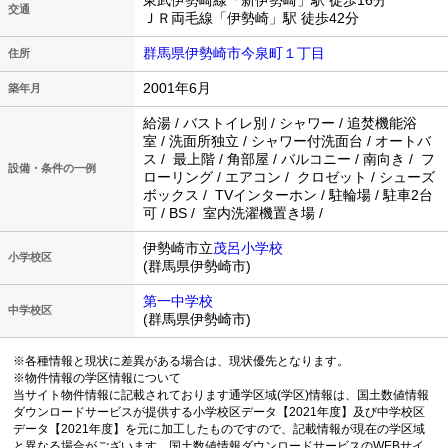
東武伊勢崎線「新伊勢崎」駅 徒歩16分
交通
ＪＲ両毛線「伊勢崎」駅 徒歩42分
群馬県伊勢崎市今泉町１丁目
住所
2001年6月
築年月
給湯 / バストイレ別 / シャワー / 追焚機能浴
室 / 洗面所独立 / シャワー付洗面台 / オートバ
ス / 最上階 / 角部屋 / バルコニー / 南向き / フ
設備・条件の一例
ローリング / エアコン / クロゼット / シューズ
ボックス / TVインターホン / 駐輪場 / 駐車2台
可 / BS / 室内洗濯機置き場 /
伊勢崎市立
茂呂小学校
小学校区
(群馬県伊勢崎市)
第一中学校
中学校区
(群馬県伊勢崎市)
※各種情報と現状に差異がある場合は、現状優先となります。
※物件情報の学区情報について
当サイト物件情報に記載されております通学区域(学区)情報は、国土数値情報
ダウンロードサービスが提供する小学校区データ【2021年度】及び中学校区
データ【2021年度】を元に加工したものですので、記載情報が現在の学区域
と異なる場合がございます。国土数値情報ダウンロードサービスのWEBサイ