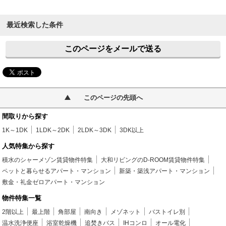
最近検索した条件
このページをメールで送る
このページの先頭へ
間取りから探す
1K～1DK
1LDK～2DK
2LDK～3DK
3DK以上
人気特集から探す
積水のシャーメゾン賃貸物件特集
大和リビングのD-ROOM賃貸物件特集
ペットと暮らせるアパート・マンション
新築・築浅アパート・マンション
敷金・礼金ゼロアパート・マンション
物件特集一覧
2階以上
最上階
角部屋
南向き
メゾネット
バストイレ別
温水洗浄便座
浴室乾燥機
追焚きバス
IHコンロ
オール電化