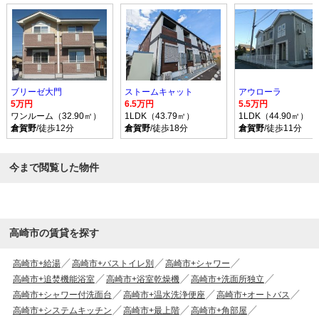
ブリーゼ大門
ストームキャット
アウローラ
5万円
6.5万円
5.5万円
ワンルーム（32.90㎡）
1LDK（43.79㎡）
1LDK（44.90㎡）
倉賀野
/徒歩12分
倉賀野
/徒歩18分
倉賀野
/徒歩11分
今まで閲覧した物件
高崎市の賃貸を探す
高崎市+給湯
高崎市+バストイレ別
高崎市+シャワー
高崎市+追焚機能浴室
高崎市+浴室乾燥機
高崎市+洗面所独立
高崎市+シャワー付洗面台
高崎市+温水洗浄便座
高崎市+オートバス
高崎市+システムキッチン
高崎市+最上階
高崎市+角部屋