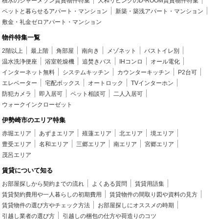
積水のシャーメゾン賃貸物件特集
大和リビングのD-ROOM賃貸物件特集
ペットと暮らせるアパート・マンション
新築・築浅アパート・マンション
敷金・礼金ゼロアパート・マンション
物件特集一覧
2階以上
最上階
角部屋
南向き
メゾネット
バストイレ別
温水洗浄便座
浴室乾燥機
追焚きバス
IHコンロ
オール電化
インターネット無料
システムキッチン
カウンターキッチン
P2台可
エレベーター
宅配ボックス
オートロック
TVインターホン
防犯カメラ
即入居可
ペット相談可
二人入居可
ウォークインクローゼット
伊勢崎市のエリア特集
赤堀エリア
あずまエリア
殖蓮エリア
北エリア
境エリア
豊受エリア
名和エリア
三郷エリア
南エリア
宮郷エリア
茂呂エリア
賃貸について知る
お部屋探しから契約までの流れ
よくある質問
賃貸用語集
賃貸契約費用や一人暮らしの初期費用
賃貸物件の間取り図や資料の見方
賃貸物件の選び方やチェック方法
お部屋探しにオススメの時期
引越し業者の選び方
引越しの梱包の仕方や荷造りのコツ