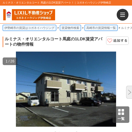
ルミナス・オリエンタルコート 馬庭の1LDK賃貸アパート！｜コガネイハウジング伊勢崎店
伊勢崎市の賃貸はコガネイハウジング
賃貸物件検索
高崎市の賃貸情報一覧
ルミナス
ルミナス・オリエンタルコート
馬庭の1LDK賃貸アパ
ートの物件情報
1 / 26
一覧