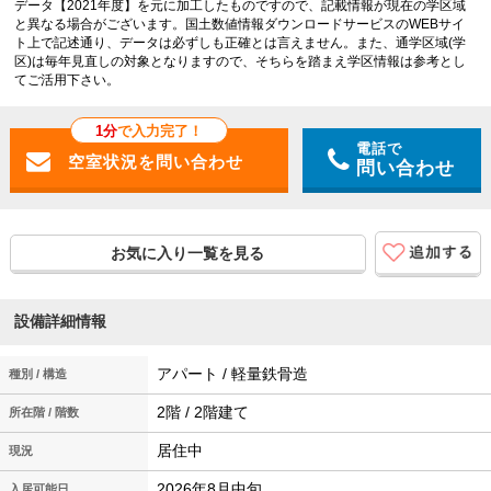
データ【2021年度】を元に加工したものですので、記載情報が現在の学区域
と異なる場合がございます。国土数値情報ダウンロードサービスのWEBサイ
ト上で記述通り、データは必ずしも正確とは言えません。また、通学区域(学
区)は毎年見直しの対象となりますので、そちらを踏まえ学区情報は参考とし
てご活用下さい。
1分
で入力完了！
電話で
問い合わせ
お気に入り一覧を見る
設備詳細情報
アパート / 軽量鉄骨造
種別 / 構造
2階 / 2階建て
所在階 / 階数
居住中
現況
2026年8月中旬
入居可能日