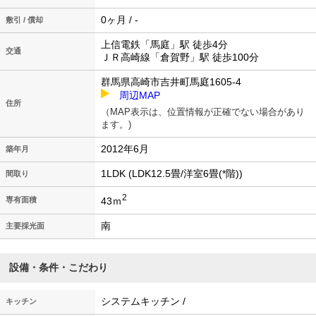
0ヶ月 / -
敷引 / 償却
上信電鉄「馬庭」駅 徒歩4分
交通
ＪＲ高崎線「倉賀野」駅 徒歩100分
群馬県高崎市吉井町馬庭1605-4
周辺MAP
住所
（MAP表示は、位置情報が正確でない場合があり
ます。)
2012年6月
築年月
1LDK (LDK12.5畳/洋室6畳(*階))
間取り
2
43ｍ
専有面積
南
主要採光面
設備・条件・こだわり
システムキッチン /
キッチン