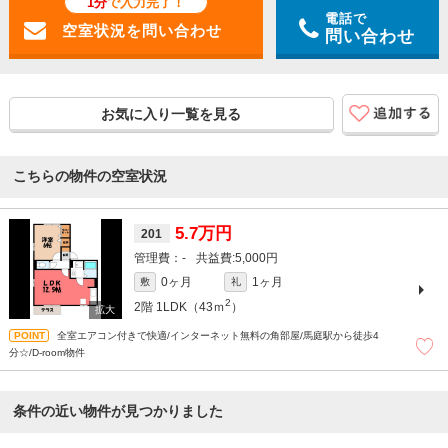
1分
で入力完了！
電話で
問い合わせ
お気に入り一覧を見る
こちらの物件の空室状況
5.7万円
201
-
5,000円
0ヶ月
1ヶ月
敷
礼
2
2階
1LDK（43ｍ
）
全室エアコン付きで快適/インターネット無料の角部屋/馬庭駅から徒歩4
分☆/D-room物件
条件の近い物件が見つかりました