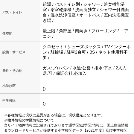
給湯 / バストイレ別 / シャワー / 追焚機能浴
室 / 浴室乾燥機 / 洗面所独立 / シャワー付洗面
バス・トイレ
台 / 温水洗浄便座 / オートバス / 室内洗濯機置
き場 /
最上階 / 角部屋 / 南向き / フローリング / エア
住空間
コン /
クロゼット / シューズボックス / TVインターホ
ン / 駐輪場 / 駐車2台可 / BS / ネット使用料不
設備・サービス
要 /
ガス:プロパン / 水道:公営 / 排水:下水 / 2人入
条件・その他
居:可 / 保証会社:必加入
小学校区
()
中学校区
()
※各種情報と現状に差異がある場合は、現状優先となります。
※物件情報の学区情報について
当サイト物件情報に記載されております通学区域(学区)情報は、国土数値情報
ダウンロードサービスが提供する小学校区データ【2021年度】及び中学校区