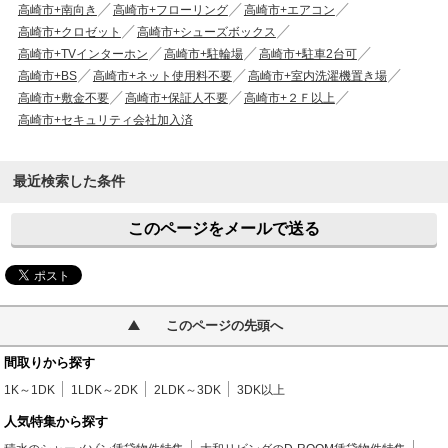
高崎市+南向き
高崎市+フローリング
高崎市+エアコン
高崎市+クロゼット
高崎市+シューズボックス
高崎市+TVインターホン
高崎市+駐輪場
高崎市+駐車2台可
高崎市+BS
高崎市+ネット使用料不要
高崎市+室内洗濯機置き場
高崎市+敷金不要
高崎市+保証人不要
高崎市+２Ｆ以上
高崎市+セキュリティ会社加入済
最近検索した条件
このページをメールで送る
このページの先頭へ
間取りから探す
1K～1DK
1LDK～2DK
2LDK～3DK
3DK以上
人気特集から探す