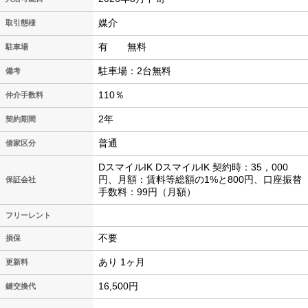
媒介
取引態様
有 無料
駐車場
駐車場：2台無料
備考
110％
仲介手数料
2年
契約期間
普通
借家区分
DスマイルIK DスマイルIK 契約時：35，000
円、月額：賃料等総額の1%と800円、口座振替
保証会社
手数料：99円（月額）
フリーレント
不要
損保
あり 1ヶ月
更新料
16,500円
鍵交換代