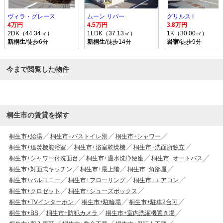
ヴィラ・グレース
ムーン リバー
グリルス I
4万円
4.5万円
3.8万円
2DK（44.34㎡）
1LDK（37.13㎡）
1K（30.00㎡）
新桐生
/徒歩6分
新桐生
/徒歩14分
岩宿
/徒歩9分
今まで閲覧した物件
桐生市の賃貸を探す
桐生市+給湯
桐生市+バストイレ別
桐生市+シャワー
桐生市+追焚機能浴室
桐生市+浴室乾燥機
桐生市+洗面所独立
桐生市+シャワー付洗面台
桐生市+温水洗浄便座
桐生市+オートバス
桐生市+対面式キッチン
桐生市+最上階
桐生市+角部屋
桐生市+バルコニー
桐生市+フローリング
桐生市+エアコン
桐生市+クロゼット
桐生市+シューズボックス
桐生市+TVインターホン
桐生市+駐輪場
桐生市+駐車2台可
桐生市+BS
桐生市+防犯カメラ
桐生市+室内洗濯機置き場