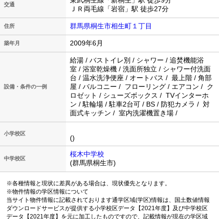
東武桐生線「新桐生」駅 徒歩9分
交通
ＪＲ両毛線「岩宿」駅 徒歩27分
群馬県桐生市相生町１丁目
住所
2009年6月
築年月
給湯 / バストイレ別 / シャワー / 追焚機能浴
室 / 浴室乾燥機 / 洗面所独立 / シャワー付洗面
台 / 温水洗浄便座 / オートバス / 最上階 / 角部
屋 / バルコニー / フローリング / エアコン / ク
設備・条件の一例
ロゼット / シューズボックス / TVインターホ
ン / 駐輪場 / 駐車2台可 / BS / 防犯カメラ / 対
面式キッチン / 室内洗濯機置き場 /
小学校区
()
桜木中学校
中学校区
(群馬県桐生市)
※各種情報と現状に差異がある場合は、現状優先となります。
※物件情報の学区情報について
当サイト物件情報に記載されております通学区域(学区)情報は、国土数値情報
ダウンロードサービスが提供する小学校区データ【2021年度】及び中学校区
データ【2021年度】を元に加工したものですので、記載情報が現在の学区域