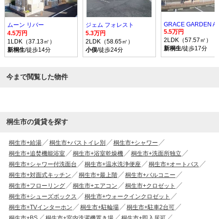
GRACE GARDEN A
ムーン リバー
ジェム フォレスト
5.5万円
4.5万円
5.3万円
2LDK（57.57㎡）
1LDK（37.13㎡）
2LDK（58.65㎡）
新桐生
/徒歩17分
新桐生
/徒歩14分
小俣
/徒歩24分
今まで閲覧した物件
桐生市の賃貸を探す
桐生市+給湯
桐生市+バストイレ別
桐生市+シャワー
桐生市+追焚機能浴室
桐生市+浴室乾燥機
桐生市+洗面所独立
桐生市+シャワー付洗面台
桐生市+温水洗浄便座
桐生市+オートバス
桐生市+対面式キッチン
桐生市+最上階
桐生市+バルコニー
桐生市+フローリング
桐生市+エアコン
桐生市+クロゼット
桐生市+シューズボックス
桐生市+ウォークインクロゼット
桐生市+TVインターホン
桐生市+駐輪場
桐生市+駐車2台可
桐生市+BS
桐生市+室内洗濯機置き場
桐生市+即入居可