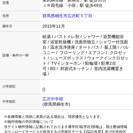
東武桐生線「新桐生」駅 徒歩35分
交通
ＪＲ両毛線「小俣」駅 徒歩49分
群馬県桐生市広沢町５丁目
住所
2015年11月
築年月
給湯 / バストイレ別 / シャワー / 追焚機能浴
室 / 浴室乾燥機 / 洗面所独立 / シャワー付洗面
台 / 温水洗浄便座 / オートバス / 最上階 / バル
コニー / フローリング / エアコン / クロゼッ
設備・条件の一例
ト / シューズボックス / ウォークインクロゼッ
ト / TVインターホン / 駐輪場 / 駐車2台
可 / BS / 対面式キッチン / 室内洗濯機置き
場 /
小学校区
()
広沢中学校
中学校区
(群馬県桐生市)
※各種情報と現状に差異がある場合は、現状優先となります。
※物件情報の学区情報について
当サイト物件情報に記載されております通学区域(学区)情報は、国土数値情報
ダウンロードサービスが提供する小学校区データ【2021年度】及び中学校区