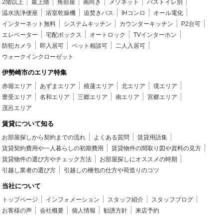
2階以上
最上階
角部屋
南向き
メゾネット
バストイレ別
温水洗浄便座
浴室乾燥機
追焚きバス
IHコンロ
オール電化
インターネット無料
システムキッチン
カウンターキッチン
P2台可
エレベーター
宅配ボックス
オートロック
TVインターホン
防犯カメラ
即入居可
ペット相談可
二人入居可
ウォークインクローゼット
伊勢崎市のエリア特集
赤堀エリア
あずまエリア
殖蓮エリア
北エリア
境エリア
豊受エリア
名和エリア
三郷エリア
南エリア
宮郷エリア
茂呂エリア
賃貸について知る
お部屋探しから契約までの流れ
よくある質問
賃貸用語集
賃貸契約費用や一人暮らしの初期費用
賃貸物件の間取り図や資料の見方
賃貸物件の選び方やチェック方法
お部屋探しにオススメの時期
引越し業者の選び方
引越しの梱包の仕方や荷造りのコツ
当社について
トップページ
インフォメーション
スタッフ紹介
スタッフブログ
お客様の声
会社概要
個人情報
勧誘方針
来店予約