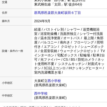
東武小泉線「西小泉」駅 徒歩20分
交通
東武桐生線「太田」駅 徒歩64分
群馬県邑楽郡大泉町坂田６丁目
住所
2024年9月
築年月
給湯 / バストイレ別 / シャワー / 追焚機能浴
室 / 浴室乾燥機 / 洗面所独立 / シャワー付洗面
台 / 温水洗浄便座 / オートバス / 最上階 / 角部
屋 / バルコニー / 南向き / フローリング / 照明
付き / エアコン / クロゼット / シューズボック
ス / 全居室収納 / ウォークインクロゼット / TV
設備・条件の一例
インターホン / 宅配ボックス / 駐輪場 / 駐車2台
可 / 光ファイバー / CS / BS / 防犯カメラ / ネッ
ト使用料不要 / システムキッチン / 対面式キッ
チン / 3口以上コンロ / IHクッキングヒーター /
室内洗濯機置き場 /
大泉町立
西小学校
小学校区
(群馬県邑楽郡大泉町)
西中学校
中学校区
(群馬県邑楽郡大泉町)