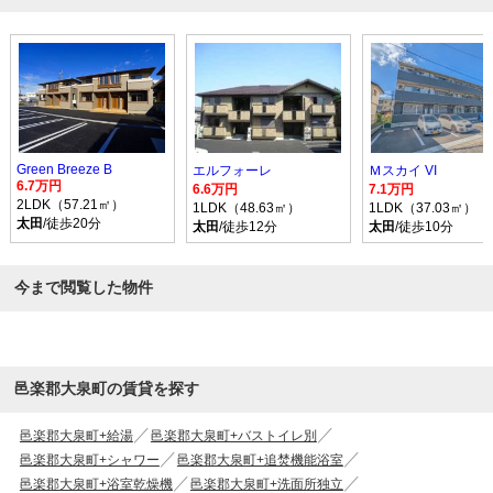
Green Breeze B
エルフォーレ
Ｍスカイ VI
6.7万円
6.6万円
7.1万円
2LDK（57.21㎡）
1LDK（48.63㎡）
1LDK（37.03㎡）
太田
/徒歩20分
太田
/徒歩12分
太田
/徒歩10分
今まで閲覧した物件
邑楽郡大泉町の賃貸を探す
邑楽郡大泉町+給湯
邑楽郡大泉町+バストイレ別
邑楽郡大泉町+シャワー
邑楽郡大泉町+追焚機能浴室
邑楽郡大泉町+浴室乾燥機
邑楽郡大泉町+洗面所独立