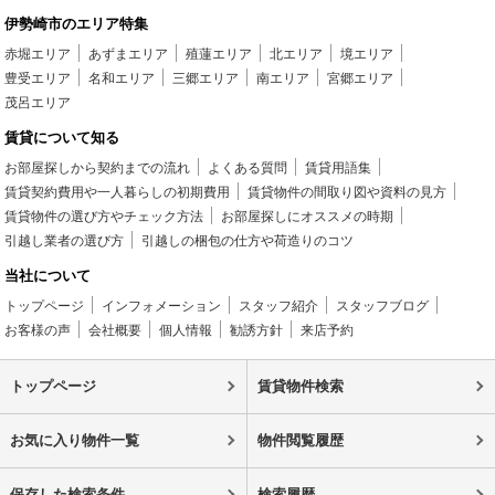
伊勢崎市のエリア特集
赤堀エリア
あずまエリア
殖蓮エリア
北エリア
境エリア
豊受エリア
名和エリア
三郷エリア
南エリア
宮郷エリア
茂呂エリア
賃貸について知る
お部屋探しから契約までの流れ
よくある質問
賃貸用語集
賃貸契約費用や一人暮らしの初期費用
賃貸物件の間取り図や資料の見方
賃貸物件の選び方やチェック方法
お部屋探しにオススメの時期
引越し業者の選び方
引越しの梱包の仕方や荷造りのコツ
当社について
トップページ
インフォメーション
スタッフ紹介
スタッフブログ
お客様の声
会社概要
個人情報
勧誘方針
来店予約
トップページ
賃貸物件検索
お気に入り物件一覧
物件閲覧履歴
保存した検索条件
検索履歴