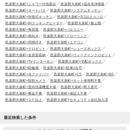
邑楽郡大泉町+シャワー付洗面台
邑楽郡大泉町+温水洗浄便座
邑楽郡大泉町+オートバス
邑楽郡大泉町+システムキッチン
邑楽郡大泉町+対面式キッチン
邑楽郡大泉町+3口以上コンロ
邑楽郡大泉町+IHクッキングヒーター
邑楽郡大泉町+最上階
邑楽郡大泉町+角部屋
邑楽郡大泉町+バルコニー
邑楽郡大泉町+南向き
邑楽郡大泉町+フローリング
邑楽郡大泉町+照明付き
邑楽郡大泉町+エアコン
邑楽郡大泉町+クロゼット
邑楽郡大泉町+シューズボックス
邑楽郡大泉町+全居室収納
邑楽郡大泉町+ウォークインクロゼット
邑楽郡大泉町+TVインターホン
邑楽郡大泉町+宅配ボックス
邑楽郡大泉町+駐輪場
邑楽郡大泉町+駐車2台可
邑楽郡大泉町+光ファイバー
邑楽郡大泉町+CS
邑楽郡大泉町+BS
邑楽郡大泉町+防犯カメラ
邑楽郡大泉町+ネット使用料不要
邑楽郡大泉町+室内洗濯機置き場
邑楽郡大泉町+即入居可
邑楽郡大泉町+敷金不要
邑楽郡大泉町+保証人不要
邑楽郡大泉町+２Ｆ以上
邑楽郡大泉町+セキュリティ会社加入済
最近検索した条件