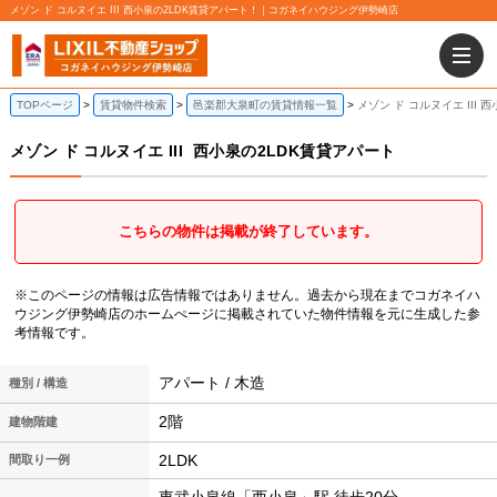
メゾン ド コルヌイエ III 西小泉の2LDK賃貸アパート！｜コガネイハウジング伊勢崎店
TOPページ
賃貸物件検索
邑楽郡大泉町の賃貸情報一覧
メゾン ド コルヌイエ III
メゾン ド コルヌイエ III
西小泉の2LDK賃貸アパート
こちらの物件は掲載が終了しています。
※このページの情報は広告情報ではありません。過去から現在までコガネイハ
ウジング伊勢崎店のホームぺージに掲載されていた物件情報を元に生成した参
考情報です。
アパート / 木造
種別 / 構造
2階
建物階建
2LDK
間取り一例