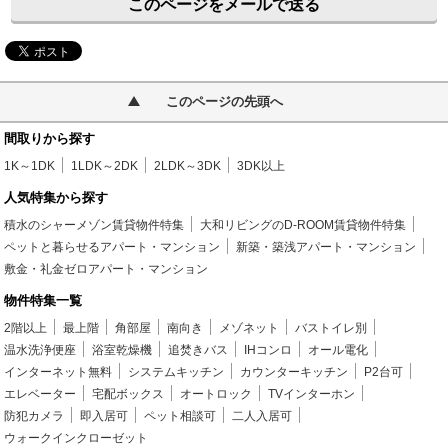
このページをメールで送る
このページの先頭へ
間取りから探す
1K～1DK
1LDK～2DK
2LDK～3DK
3DK以上
人気特集から探す
積水のシャーメゾン賃貸物件特集
大和リビングのD-ROOM賃貸物件特集
ペットと暮らせるアパート・マンション
新築・築浅アパート・マンション
敷金・礼金ゼロアパート・マンション
物件特集一覧
2階以上
最上階
角部屋
南向き
メゾネット
バストイレ別
温水洗浄便座
浴室乾燥機
追焚きバス
IHコンロ
オール電化
インターネット無料
システムキッチン
カウンターキッチン
P2台可
エレベーター
宅配ボックス
オートロック
TVインターホン
防犯カメラ
即入居可
ペット相談可
二人入居可
ウォークインクローゼット