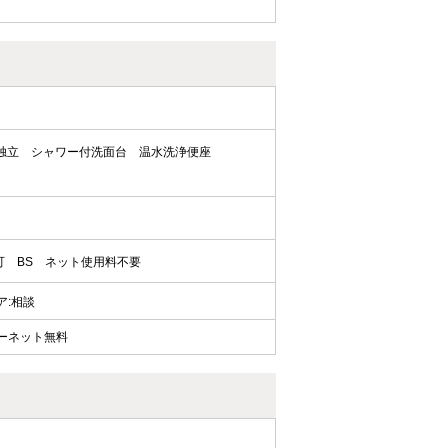
独立
シャワー付洗面台
温水洗浄便座
可
BS
ネット使用料不要
ェア:相談
ターネット無料