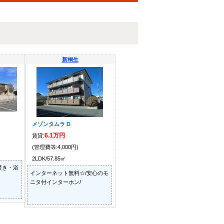
新桐生
メゾンタムラ D
6.1万円
賃貸:
(管理費等:4,000円)
2LDK/57.85㎡
焚き・浴
インターネット無料☆/安心のモ
ニタ付インターホン/