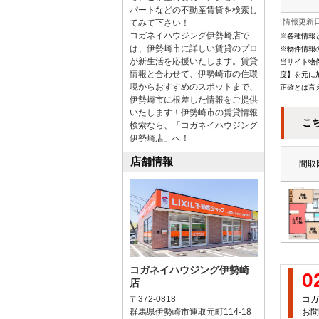
パートなどの不動産賃貸を検索し
情報更新日
てみて下さい！
コガネイハウジング伊勢崎店で
※各種情報
は、伊勢崎市に詳しい賃貸のプロ
※物件情報
が新生活を応援いたします。賃貸
当サイト物
情報と合わせて、伊勢崎市の住環
度】を元に
境からおすすめのスポットまで、
正確とは言
伊勢崎市に根差した情報をご提供
いたします！伊勢崎市の賃貸情報
こ
検索なら、「コガネイハウジング
伊勢崎店」へ！
店舗情報
間取
コガネイハウジング伊勢崎
0
店
〒372-0818
コガ
群馬県伊勢崎市連取元町114-18
お問