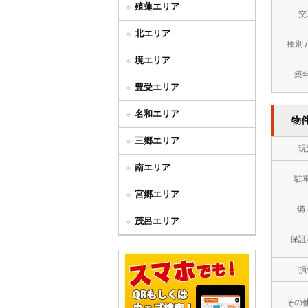
殖蓮エリア
交
北エリア
種別 
境エリア
築
豊受エリア
名和エリア
物
三郷エリア
現
南エリア
駐
宮郷エリア
備
茂呂エリア
保証
損
その