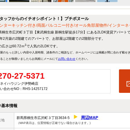
タッフからのイチオシポイント！】プチボヌール
ンターキッチン付き/両面バルコニー付き/オール角部屋物件/インターネ
県桐生市広沢町３丁目【東武桐生線 新桐生駅徒歩17分】にある2LDK賃貸アパート
12年2月築の2階建てのアパートで、お部屋は2階建ての2階部分です。
2
広さは60.72ｍ
で人気の2LDKです。
屋のもっと詳しい内容や入居時期、諸条件のご相談など、ホームページには掲載が間に合わず載せ
ることが御座いましたらお気軽にメールにて
お問い合わせ
ください。
270-27-5371
ネイハウジング伊勢崎店
い合わせNO：RHS-14257172
件基本情報
周辺MAP
群馬県桐生市広沢町３丁目3634-5
在地
（MAP表示は、位置情報が正確でない場合があります。)