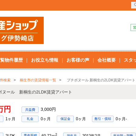
覧物件履歴
お役立ち情報
お客様の声
会社概要
スタ
件検索
桐生市の賃貸情報一覧
プチボヌール 新桐生の2LDK賃貸アパート
ボヌール 新桐生の2LDK賃貸アパート
9万円
3,000円
1ヶ月
0ヶ月
0ヶ月
0ヶ月-
礼金
保証金
敷引・償却
2
2LDK
2012年2月
専有面積
60.72ｍ
築年月
所在階・階数