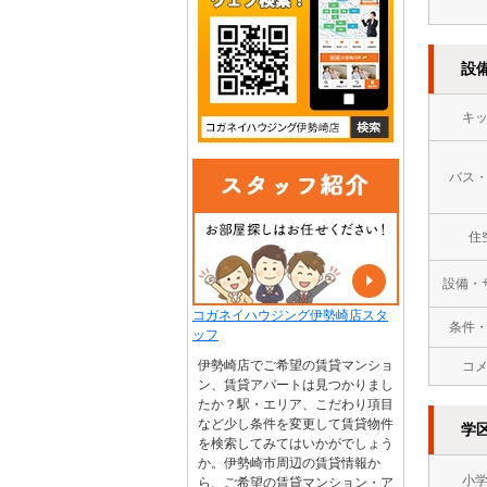
設
キ
バス
住
設備・
コガネイハウジング伊勢崎店スタ
条件
ッフ
伊勢崎店でご希望の賃貸マンショ
コ
ン、賃貸アパートは見つかりまし
たか？駅・エリア、こだわり項目
など少し条件を変更して賃貸物件
学
を検索してみてはいかがでしょう
か。伊勢崎市周辺の賃貸情報か
小
ら、ご希望の賃貸マンション・ア