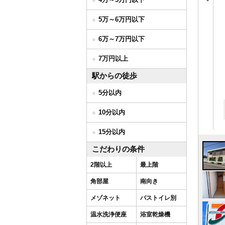
5万～6万円以下
6万～7万円以下
7万円以上
駅からの徒歩
5分以内
10分以内
15分以内
こだわりの条件
2階以上
最上階
角部屋
南向き
メゾネット
バストイレ別
温水洗浄便座
浴室乾燥機