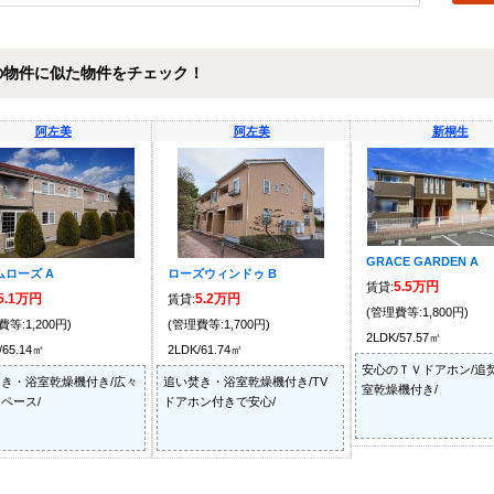
の物件に似た物件をチェック！
阿左美
阿左美
新桐生
GRACE GARDEN A
ムローズ A
ローズウィンドゥ B
5.5万円
賃貸:
5.1万円
5.2万円
賃貸:
(管理費等:1,800円)
費等:1,200円)
(管理費等:1,700円)
2LDK/57.57㎡
/65.14㎡
2LDK/61.74㎡
安心のＴＶドアホン/追
き・浴室乾燥機付き/広々
追い焚き・浴室乾燥機付き/TV
室乾燥機付き/
ペース/
ドアホン付きで安心/