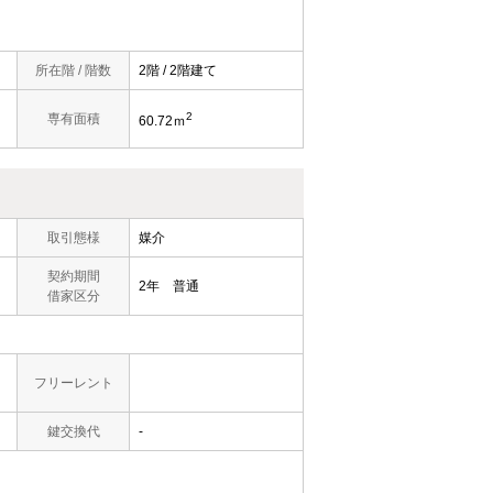
所在階 / 階数
2階 / 2階建て
2
専有面積
60.72ｍ
）
取引態様
媒介
契約期間
2年 普通
借家区分
フリーレント
鍵交換代
-