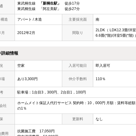
東武桐生線
「新桐生駅」
徒歩17分
通
東武桐生線 「阿左美駅」 徒歩27分
/ 構造
アパート / 木造
主要採光面
南
2LDK（ LDK12.3畳/洋室
年月
2012年2月
間取り
6.6畳(*階)/洋室5畳(*階) 
件詳細情報
況
空家
入居可能日
即入居可
車場
あり3,300円
仲介手数料
110％
 考
駐車場：1台目3，300円、2台目1，100円
ホームメイト保証人代行サービス 契約時：10，000円 月額：賃料等総額
会社
の1％
保
更新料
なし
抗菌施工費
17,050円
他費用