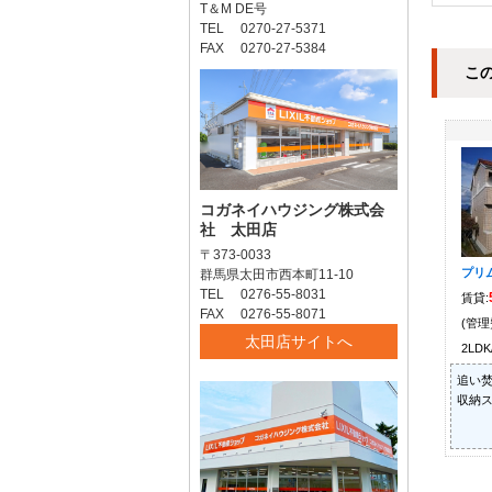
T＆M DE号
TEL 0270-27-5371
FAX 0270-27-5384
こ
コガネイハウジング株式会
社 太田店
〒373-0033
プリ
群馬県太田市西本町11-10
TEL 0276-55-8031
賃貸:
FAX 0276-55-8071
(管理
太田店サイトへ
2LDK
追い焚
収納ス