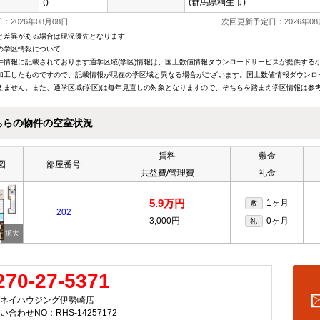
()
(群馬県桐生市)
：2026年08月08日
次回更新予定日：2026年08
と差異がある場合は現況優先となります
の学区情報について
件情報に記載されております通学区域(学区)情報は、国土数値情報ダウンロードサービスが提供する小学
加工したものですので、記載情報が現在の学区域と異なる場合がございます。国土数値情報ダウンロ
えません。また、通学区域(学区)は毎年見直しの対象となりますので、そちらを踏まえ学区情報は参
ちらの物件の空室状況
賃料
敷金
図
部屋番号
共益費/管理費
礼金
5.9万円
1ヶ月
敷
202
3,000円
-
0ヶ月
礼
270-27-5371
ネイハウジング伊勢崎店
い合わせNO：RHS-14257172