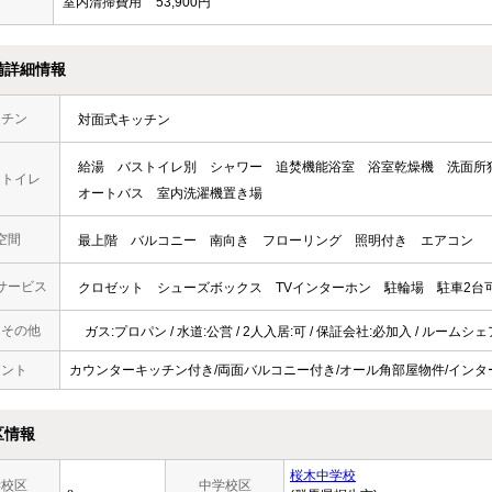
室内清掃費用
53,900円
備詳細情報
ッチン
対面式キッチン
給湯
バストイレ別
シャワー
追焚機能浴室
浴室乾燥機
洗面所
・トイレ
オートバス
室内洗濯機置き場
空間
最上階
バルコニー
南向き
フローリング
照明付き
エアコン
サービス
クロゼット
シューズボックス
TVインターホン
駐輪場
駐車2台
・その他
ガス:プロパン / 水道:公営 / 2人入居:可 / 保証会社:必加入 / ルームシ
メント
カウンターキッチン付き/両面バルコニー付き/オール角部屋物件/イン
区情報
桜木中学校
学校区
中学校区