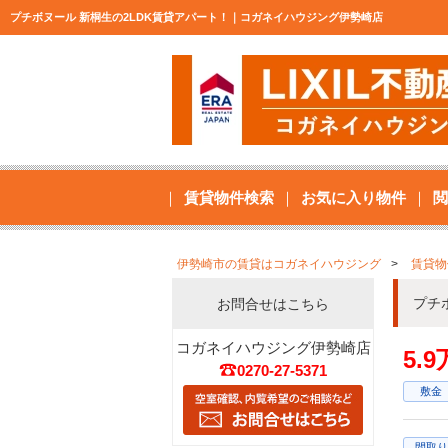
プチボヌール 新桐生の2LDK賃貸アパート！｜コガネイハウジング伊勢崎店
賃貸物件検索
お気に入り物件
閲
伊勢崎市の賃貸はコガネイハウジング
賃貸物
プチ
お問合せはこちら
コガネイハウジング伊勢崎店
5.
0270-27-5371
敷金
間取り