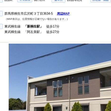
群馬県桐生市広沢町３丁目3634-5
周辺MAP
（MAP表示は、位置情報が正確でない場合があります。)
東武桐生線
「新桐生駅」
徒歩17分
東武桐生線 「阿左美駅」 徒歩27分