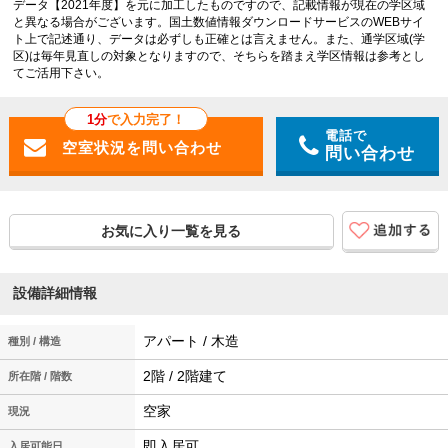
データ【2021年度】を元に加工したものですので、記載情報が現在の学区域
と異なる場合がございます。国土数値情報ダウンロードサービスのWEBサイ
ト上で記述通り、データは必ずしも正確とは言えません。また、通学区域(学
区)は毎年見直しの対象となりますので、そちらを踏まえ学区情報は参考とし
てご活用下さい。
1分
で入力完了！
電話で
問い合わせ
お気に入り一覧を見る
設備詳細情報
アパート / 木造
種別 / 構造
2階 / 2階建て
所在階 / 階数
空家
現況
即入居可
入居可能日