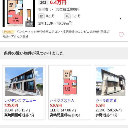
6.4万円
202
-
2,000円
0ヶ月
1ヶ月
敷
礼
2
2階
1LDK（46.09ｍ
）
インターネット無料/全室エアコン・収納完備☆/コンビニ徒歩6分/国道17
号線へアクセス良好
条件の近い物件が見つかりました
レジデンス アニュー
ハイツスズキ A
ヴィラ南雲 B
7.35万円
5.6万円
6万円
1LDK（40.11㎡）
1LDK（47.86㎡）
2LDK（50.50㎡）
高崎問屋町
/徒歩7分
高崎問屋町
/徒歩9分
井野
/徒歩51分