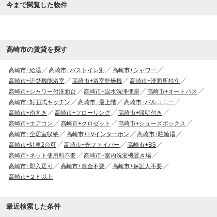
今まで閲覧した物件
高崎市の賃貸を探す
高崎市+給湯
高崎市+バストイレ別
高崎市+シャワー
高崎市+追焚機能浴室
高崎市+浴室乾燥機
高崎市+洗面所独立
高崎市+シャワー付洗面台
高崎市+温水洗浄便座
高崎市+オートバス
高崎市+対面式キッチン
高崎市+最上階
高崎市+バルコニー
高崎市+南向き
高崎市+フローリング
高崎市+照明付き
高崎市+エアコン
高崎市+クロゼット
高崎市+シューズボックス
高崎市+全居室収納
高崎市+TVインターホン
高崎市+駐輪場
高崎市+駐車2台可
高崎市+光ファイバー
高崎市+BS
高崎市+ネット使用料不要
高崎市+室内洗濯機置き場
高崎市+即入居可
高崎市+敷金不要
高崎市+保証人不要
高崎市+２Ｆ以上
最近検索した条件