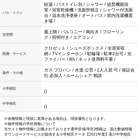
給湯 / バストイレ別 / シャワー / 追焚機能浴
室 / 浴室乾燥機 / 洗面所独立 / シャワー付洗面
バス・トイレ
台 / 温水洗浄便座 / オートバス / 室内洗濯機置
き場 /
最上階 / バルコニー / 南向き / フローリン
住空間
グ / 照明付き / エアコン /
クロゼット / シューズボックス / 全居室収
納 / TVインターホン / 駐輪場 / 駐車2台可 / 光
設備・サービス
ファイバー / BS / ネット使用料不要 /
ガス:プロパン / 水道:公営 / 2人入居:可 / 保証会
条件・その他
社:必加入 / ルームシェア:相談
小学校区
()
中学校区
()
※各種情報と現状に差異がある場合は、現状優先となります。
※物件情報の学区情報について
当サイト物件情報に記載されております通学区域(学区)情報は、国土数値情報
ダウンロードサービスが提供する小学校区データ【2021年度】及び中学校区