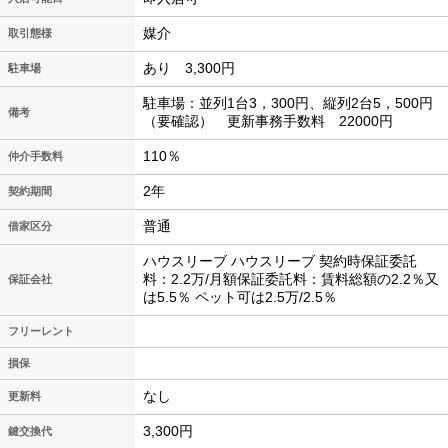
媒介
取引態様
あり 3,300円
駐車場
駐車場：並列1台3，300円、縦列2台5，500円
備考
（要確認） 更新事務手数料 22000円
110％
仲介手数料
2年
契約期間
普通
借家区分
ハウスリーブ ハウスリーブ 契約時保証委託
料：2.2万/月額保証委託料：賃料総額の2.2％又
保証会社
は5.5％ ペット可は2.5万/2.5％
フリーレント
損保
なし
更新料
3,300円
鍵交換代