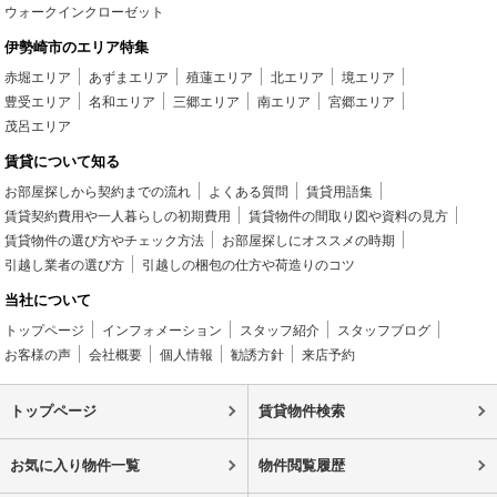
ウォークインクローゼット
伊勢崎市のエリア特集
赤堀エリア
あずまエリア
殖蓮エリア
北エリア
境エリア
豊受エリア
名和エリア
三郷エリア
南エリア
宮郷エリア
茂呂エリア
賃貸について知る
お部屋探しから契約までの流れ
よくある質問
賃貸用語集
賃貸契約費用や一人暮らしの初期費用
賃貸物件の間取り図や資料の見方
賃貸物件の選び方やチェック方法
お部屋探しにオススメの時期
引越し業者の選び方
引越しの梱包の仕方や荷造りのコツ
当社について
トップページ
インフォメーション
スタッフ紹介
スタッフブログ
お客様の声
会社概要
個人情報
勧誘方針
来店予約
トップページ
賃貸物件検索
お気に入り物件一覧
物件閲覧履歴