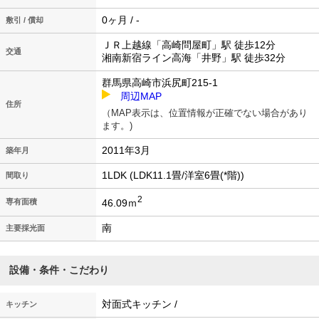
0ヶ月 / -
敷引 / 償却
ＪＲ上越線「高崎問屋町」駅 徒歩12分
交通
湘南新宿ライン高海「井野」駅 徒歩32分
群馬県高崎市浜尻町215-1
周辺MAP
住所
（MAP表示は、位置情報が正確でない場合があり
ます。)
2011年3月
築年月
1LDK (LDK11.1畳/洋室6畳(*階))
間取り
2
46.09ｍ
専有面積
南
主要採光面
設備・条件・こだわり
対面式キッチン /
キッチン