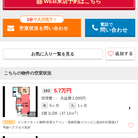
WEB来店予約はこちら
1分
で入力完了！
電話で
問い合わせ
お気に入り一覧を見る
こちらの物件の空室状況
5.7万円
103
-
2,000円
0ヶ月
1ヶ月
敷
礼
2
1階
1LDK（37.13ｍ
）
インターネット無料/全室エアコン・収納完備☆/コンビニ徒歩6分/国道17
号線へアクセス良好