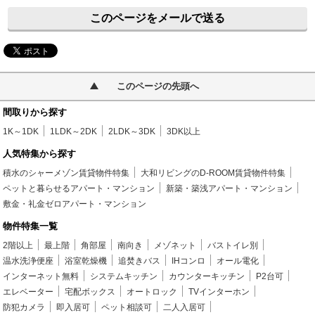
このページをメールで送る
このページの先頭へ
間取りから探す
1K～1DK
1LDK～2DK
2LDK～3DK
3DK以上
人気特集から探す
積水のシャーメゾン賃貸物件特集
大和リビングのD-ROOM賃貸物件特集
ペットと暮らせるアパート・マンション
新築・築浅アパート・マンション
敷金・礼金ゼロアパート・マンション
物件特集一覧
2階以上
最上階
角部屋
南向き
メゾネット
バストイレ別
温水洗浄便座
浴室乾燥機
追焚きバス
IHコンロ
オール電化
インターネット無料
システムキッチン
カウンターキッチン
P2台可
エレベーター
宅配ボックス
オートロック
TVインターホン
防犯カメラ
即入居可
ペット相談可
二人入居可