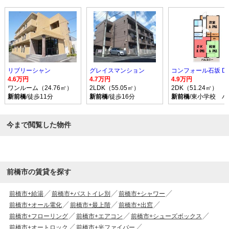
リブリーシャン
グレイスマンション
コンフォール石坂 D
4.6万円
4.7万円
4.9万円
ワンルーム（24.76㎡）
2LDK（55.05㎡）
2DK（51.24㎡）
新前橋
/徒歩11分
新前橋
/徒歩16分
新前橋
/東小学校 バ
今まで閲覧した物件
前橋市の賃貸を探す
前橋市+給湯
前橋市+バストイレ別
前橋市+シャワー
前橋市+オール電化
前橋市+最上階
前橋市+出窓
前橋市+フローリング
前橋市+エアコン
前橋市+シューズボックス
前橋市+オートロック
前橋市+光ファイバー