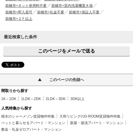
前橋市+ネット使用料不要
前橋市+室内洗濯機置き場
前橋市+即入居可
前橋市+礼金不要
前橋市+保証人不要
前橋市+２Ｆ以上
最近検索した条件
このページをメールで送る
このページの先頭へ
間取りから探す
1K～1DK
1LDK～2DK
2LDK～3DK
3DK以上
人気特集から探す
積水のシャーメゾン賃貸物件特集
大和リビングのD-ROOM賃貸物件特集
ペットと暮らせるアパート・マンション
新築・築浅アパート・マンション
敷金・礼金ゼロアパート・マンション