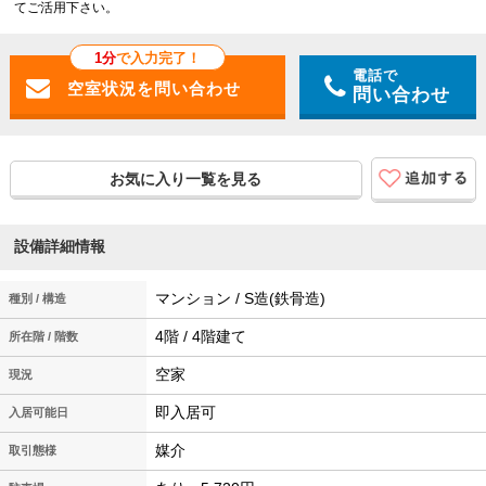
てご活用下さい。
1分
で入力完了！
電話で
問い合わせ
お気に入り一覧を見る
設備詳細情報
マンション / S造(鉄骨造)
種別 / 構造
4階 / 4階建て
所在階 / 階数
空家
現況
即入居可
入居可能日
媒介
取引態様