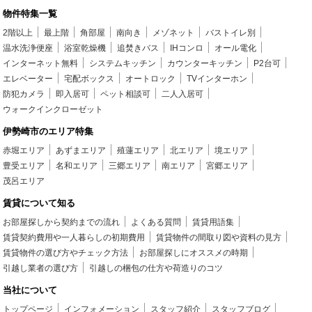
物件特集一覧
2階以上
最上階
角部屋
南向き
メゾネット
バストイレ別
温水洗浄便座
浴室乾燥機
追焚きバス
IHコンロ
オール電化
インターネット無料
システムキッチン
カウンターキッチン
P2台可
エレベーター
宅配ボックス
オートロック
TVインターホン
防犯カメラ
即入居可
ペット相談可
二人入居可
ウォークインクローゼット
伊勢崎市のエリア特集
赤堀エリア
あずまエリア
殖蓮エリア
北エリア
境エリア
豊受エリア
名和エリア
三郷エリア
南エリア
宮郷エリア
茂呂エリア
賃貸について知る
お部屋探しから契約までの流れ
よくある質問
賃貸用語集
賃貸契約費用や一人暮らしの初期費用
賃貸物件の間取り図や資料の見方
賃貸物件の選び方やチェック方法
お部屋探しにオススメの時期
引越し業者の選び方
引越しの梱包の仕方や荷造りのコツ
当社について
トップページ
インフォメーション
スタッフ紹介
スタッフブログ