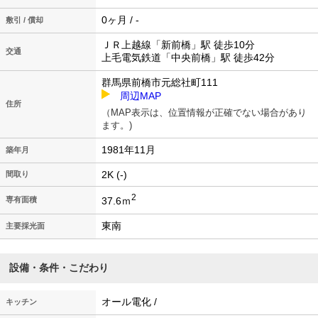
0ヶ月 / -
敷引 / 償却
ＪＲ上越線「新前橋」駅 徒歩10分
交通
上毛電気鉄道「中央前橋」駅 徒歩42分
群馬県前橋市元総社町111
周辺MAP
住所
（MAP表示は、位置情報が正確でない場合があり
ます。)
1981年11月
築年月
2K (-)
間取り
2
37.6ｍ
専有面積
東南
主要採光面
設備・条件・こだわり
オール電化 /
キッチン