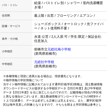
給湯 / バストイレ別 / シャワー / 室内洗濯機置
バス・トイレ
き場 /
最上階 / 出窓 / フローリング / エアコン /
住空間
シューズボックス / オートロック / 光ファイバ
設備・サービス
ー / ネット使用料不要 /
水道:公営 / 2人入居:可 / 学生:限定 / 保証会社:
条件・その他
任意加入
前橋市立
元総社南小学校
小学校区
(群馬県前橋市)
元総社中学校
中学校区
(群馬県前橋市)
※各種情報と現状に差異がある場合は、現状優先となります。
※物件情報の学区情報について
当サイト物件情報に記載されております通学区域(学区)情報は、国土数値情報
ダウンロードサービスが提供する小学校区データ【2021年度】及び中学校区
データ【2021年度】を元に加工したものですので、記載情報が現在の学区域
と異なる場合がございます。国土数値情報ダウンロードサービスのWEBサイ
ト上で記述通り、データは必ずしも正確とは言えません。また、通学区域(学
区)は毎年見直しの対象となりますので、そちらを踏まえ学区情報は参考とし