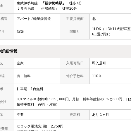
東武伊勢崎線
「新伊勢崎駅」
徒歩7分
通
ＪＲ両毛線 「伊勢崎駅」 徒歩20分
/ 構造
アパート / 軽量鉄骨造
主要採光面
北
1LDK（ LDK11.6畳/洋室
年月
新築
間取り
6.1畳(*階) ）
件詳細情報
況
空家
入居可能日
即入居可
車場
有 無料
仲介手数料
110％
 考
駐車場：1台無料
DスマイルIK 契約時：35，000円、月額：賃料等総額の1%と800円、口
会社
振替手数料：99円（月額）
保
不要
更新料
あり 1ヶ月
ICロック電池(初回)
2,750円
他費用