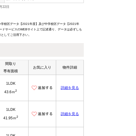
月22日
校区データ【2021年度】及び中学校区データ【2021年
ードサービスのWEBサイト上で記述通り、データは必ずしも
考としてご活用下さい。
間取り
お気に入り
物件詳細
専有面積
1LDK
詳細を見る
2
43.6ｍ
1LDK
詳細を見る
2
41.95ｍ
1LDK