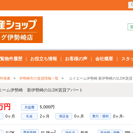
覧物件履歴
お役立ち情報
お客様の声
会社概要
スタ
件検索
伊勢崎市の賃貸情報一覧
ユイエーム伊勢崎 新伊勢崎の1LDK賃
エーム伊勢崎 新伊勢崎の1LDK賃貸アパート
8万円
5,000円
0ヶ月
2ヶ月
0ヶ月
0ヶ月-
礼金
保証金
敷引・償却
2
1LDK
新築
3階
専有面積
41.95ｍ
築年月
所在階・階数