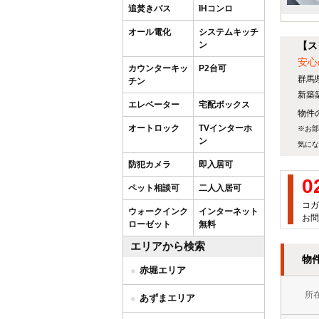
追焚きバス
IHコンロ
オール電化
システムキッチ
ン
【ス
安心
カウンターキッ
P2台可
群馬
チン
新築
エレベーター
宅配ボックス
物件の
オートロック
TVインターホ
※お部
ン
気にな
防犯カメラ
即入居可
0
ペット相談可
二人入居可
コガ
ウォークインク
インターネット
お問
ローゼット
無料
エリアから検索
物
赤堀エリア
所
あずまエリア