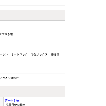
濯機置き場
ターホン
オートロック
宅配ボックス
駐輪場
D-room物件
第一中学校
(群馬県伊勢崎市)