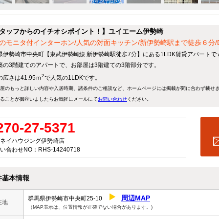
タッフからのイチオシポイント！】ユイエーム伊勢崎
のモニタ付インターホン/人気の対面キッチン/新伊勢崎駅まで徒歩６分/D-
県伊勢崎市中央町【東武伊勢崎線 新伊勢崎駅徒歩7分】にある1LDK賃貸アパートで
築の3階建てのアパートで、お部屋は3階建ての3階部分です。
2
広さは41.95ｍ
で人気の1LDKです。
屋のもっと詳しい内容や入居時期、諸条件のご相談など、ホームページには掲載が間に合わず載せ
ることが御座いましたらお気軽にメールにて
お問い合わせ
ください。
270-27-5371
ネイハウジング伊勢崎店
い合わせNO：RHS-14240718
件基本情報
周辺MAP
群馬県伊勢崎市中央町25-10
在地
（MAP表示は、位置情報が正確でない場合があります。)