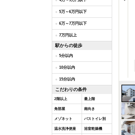
5万～6万円以下
6万～7万円以下
7万円以上
駅からの徒歩
5分以内
10分以内
15分以内
こだわりの条件
2階以上
最上階
角部屋
南向き
メゾネット
バストイレ別
温水洗浄便座
浴室乾燥機