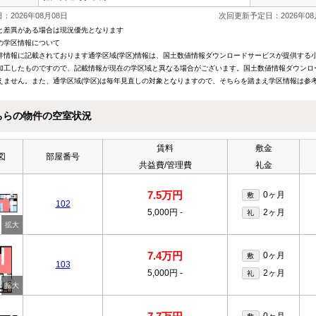
：2026年08月08日
次回更新予定日：2026年08
と差異がある場合は現況優先となります
の学区情報について
件情報に記載されております通学区域(学区)情報は、国土数値情報ダウンロードサービスが提供する小学
加工したものですので、記載情報が現在の学区域と異なる場合がございます。国土数値情報ダウンロ
えません。また、通学区域(学区)は毎年見直しの対象となりますので、そちらを踏まえ学区情報は参
ちらの物件の空室状況
賃料
敷金
図
部屋番号
共益費/管理費
礼金
7.5万円
0ヶ月
敷
102
5,000円
-
2ヶ月
礼
7.4万円
0ヶ月
敷
103
5,000円
-
2ヶ月
礼