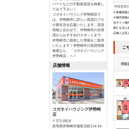
パートなどの不動産賃貸を検索し
情報更新日
てみて下さい！
※各種情報
コガネイハウジング伊勢崎店で
※物件情報
は、伊勢崎市に詳しい賃貸のプロ
当サイト物
が新生活を応援いたします。賃貸
度】を元に
情報と合わせて、伊勢崎市の住環
正確とは言
境からおすすめのスポットまで、
伊勢崎市に根差した情報をご提供
いたします！伊勢崎市の賃貸情報
こ
検索なら、「コガネイハウジング
伊勢崎店」へ！
間取
店舗情報
コガネイハウジング伊勢崎
店
〒372-0818
群馬県伊勢崎市連取元町114-18