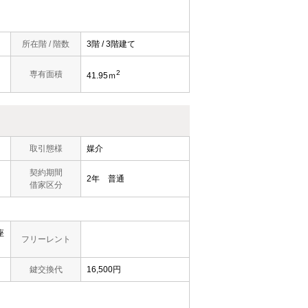
所在階 / 階数
3階 / 3階建て
2
専有面積
41.95ｍ
取引態様
媒介
契約期間
2年 普通
借家区分
座
フリーレント
鍵交換代
16,500円