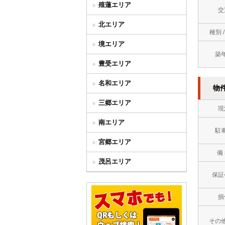
殖蓮エリア
交
北エリア
種別 
境エリア
築
豊受エリア
名和エリア
物
三郷エリア
現
南エリア
駐
宮郷エリア
備
茂呂エリア
保証
損
その