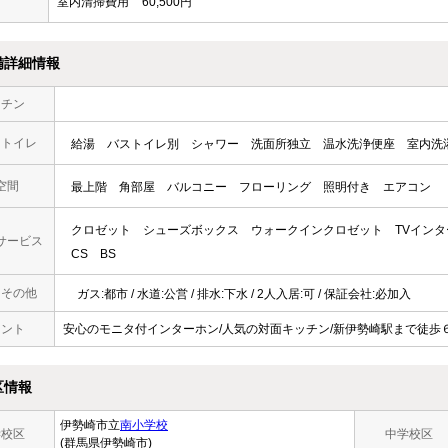
室内清掃費用
60,500円
備詳細情報
ッチン
・トイレ
給湯
バストイレ別
シャワー
洗面所独立
温水洗浄便座
室内洗
空間
最上階
角部屋
バルコニー
フローリング
照明付き
エアコン
クロゼット
シューズボックス
ウォークインクロゼット
TVイン
サービス
CS
BS
・その他
ガス:都市 / 水道:公営 / 排水:下水 / 2人入居:可 / 保証会社:必加入
メント
安心のモニタ付インターホン/人気の対面キッチン/新伊勢崎駅まで徒歩６分/
区情報
伊勢崎市立
南小学校
学校区
中学校区
(群馬県伊勢崎市)