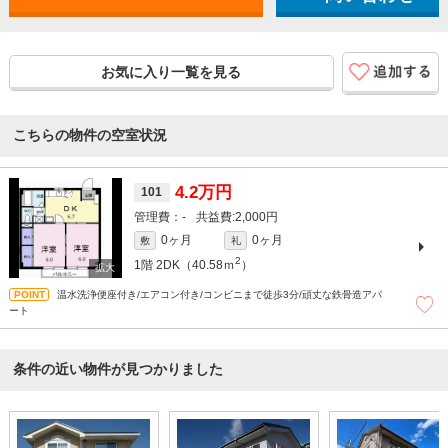
お気に入り一覧を見る
こちらの物件の空室状況
4.2万円
101
-
2,000円
0ヶ月
0ヶ月
敷
礼
2
1階
2DK（40.58ｍ
）
温水洗浄便座付き/エアコン付き/コンビニまで徒歩3分/頑丈な鉄骨造アパ
ート
条件の近い物件が見つかりました