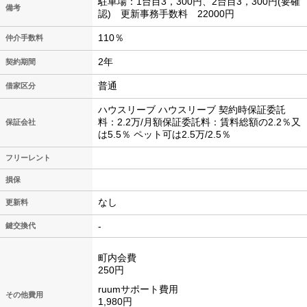
駐車場：1台目3，300円、2台目3，300円(要確
備考
認) 更新事務手数料 22000円
110％
仲介手数料
2年
契約期間
普通
借家区分
ハウスリーブ ハウスリーブ 契約時保証委託
料：2.2万/月額保証委託料：賃料総額の2.2％又
保証会社
は5.5％ ペット可は2.5万/2.5％
フリーレント
損保
なし
更新料
-
鍵交換代
町内会費
250円
ruumサポート費用
その他費用
1,980円