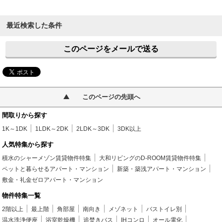
最近検索した条件
このページをメールで送る
このページの先頭へ
間取りから探す
1K～1DK
1LDK～2DK
2LDK～3DK
3DK以上
人気特集から探す
積水のシャーメゾン賃貸物件特集
大和リビングのD-ROOM賃貸物件特集
ペットと暮らせるアパート・マンション
新築・築浅アパート・マンション
敷金・礼金ゼロアパート・マンション
物件特集一覧
2階以上
最上階
角部屋
南向き
メゾネット
バストイレ別
温水洗浄便座
浴室乾燥機
追焚きバス
IHコンロ
オール電化