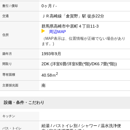
0ヶ月 / -
敷引 / 償却
ＪＲ高崎線「倉賀野」駅 徒歩22分
交通
群馬県高崎市中居町４丁目11-3
周辺MAP
住所
（MAP表示は、位置情報が正確でない場合があり
ます。)
1993年9月
築年月
2DK (洋室6畳/洋室6畳(*階)/DK6.7畳(*階))
間取り
2
40.58ｍ
専有面積
南
主要採光面
設備・条件・こだわり
キッチン
給湯 / バストイレ別 / シャワー / 温水洗浄便
バス・トイレ