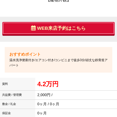
WEB来店予約はこちら
温水洗浄便座付き/エアコン付き/コンビニまで徒歩3分/頑丈な鉄骨造ア
パート
4.2万円
賃料
2,000円 /
共益費 / 管理費
0ヶ月 / 0ヶ月
敷金 / 礼金
0ヶ月
保証金