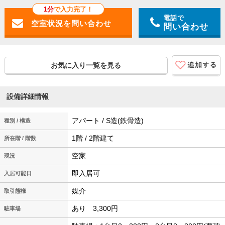
1分
で入力完了！
電話で
問い合わせ
お気に入り一覧を見る
設備詳細情報
アパート / S造(鉄骨造)
種別 / 構造
1階 / 2階建て
所在階 / 階数
空家
現況
即入居可
入居可能日
媒介
取引態様
あり 3,300円
駐車場