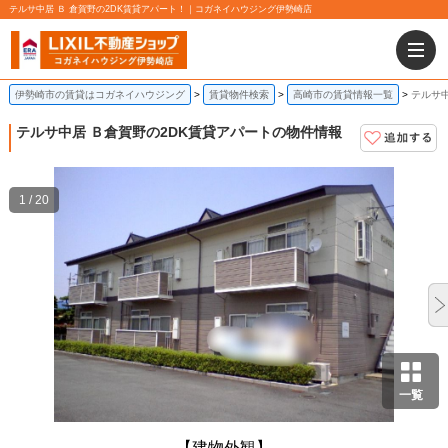
テルサ中居 Ｂ 倉賀野の2DK賃貸アパート！｜コガネイハウジング伊勢崎店
伊勢崎市の賃貸はコガネイハウジング
賃貸物件検索
高崎市の賃貸情報一覧
テルサ中
テルサ中居 Ｂ
倉賀野の2DK賃貸アパートの物件情報
1 / 20
一覧
【建物外観】