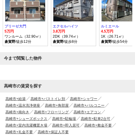
ブリーゼ大門
エクセルハイツ
ルミエール
5万円
3.8万円
4.5万円
ワンルーム（32.90㎡）
2DK（39.74㎡）
1K（26.71㎡）
倉賀野
/徒歩12分
倉賀野
/徒歩8分
倉賀野
/徒歩54分
今まで閲覧した物件
高崎市の賃貸を探す
高崎市+給湯
高崎市+バストイレ別
高崎市+シャワー
高崎市+温水洗浄便座
高崎市+角部屋
高崎市+バルコニー
高崎市+南向き
高崎市+フローリング
高崎市+エアコン
高崎市+シューズボックス
高崎市+駐輪場
高崎市+駐車2台可
高崎市+室内洗濯機置き場
高崎市+即入居可
高崎市+敷金不要
高崎市+礼金不要
高崎市+保証人不要