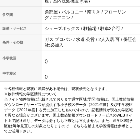
座 / 室内洗濯機置き場 /
角部屋 / バルコニー / 南向き / フローリン
住空間
グ / エアコン /
シューズボックス / 駐輪場 / 駐車2台可 /
設備・サービス
ガス:プロパン / 水道:公営 / 2人入居:可 / 保証会
条件・その他
社:必加入
小学校区
()
中学校区
()
※各種情報と現状に差異がある場合は、現状優先となります。
※物件情報の学区情報について
当サイト物件情報に記載されております通学区域(学区)情報は、国土数値情報
ダウンロードサービスが提供する小学校区データ【2021年度】及び中学校区
データ【2021年度】を元に加工したものですので、記載情報が現在の学区域
と異なる場合がございます。国土数値情報ダウンロードサービスのWEBサイ
ト上で記述通り、データは必ずしも正確とは言えません。また、通学区域(学
区)は毎年見直しの対象となりますので、そちらを踏まえ学区情報は参考とし
てご活用下さい。