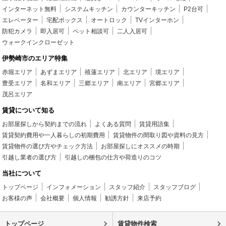
インターネット無料
システムキッチン
カウンターキッチン
P2台可
エレベーター
宅配ボックス
オートロック
TVインターホン
防犯カメラ
即入居可
ペット相談可
二人入居可
ウォークインクローゼット
伊勢崎市のエリア特集
赤堀エリア
あずまエリア
殖蓮エリア
北エリア
境エリア
豊受エリア
名和エリア
三郷エリア
南エリア
宮郷エリア
茂呂エリア
賃貸について知る
お部屋探しから契約までの流れ
よくある質問
賃貸用語集
賃貸契約費用や一人暮らしの初期費用
賃貸物件の間取り図や資料の見方
賃貸物件の選び方やチェック方法
お部屋探しにオススメの時期
引越し業者の選び方
引越しの梱包の仕方や荷造りのコツ
当社について
トップページ
インフォメーション
スタッフ紹介
スタッフブログ
お客様の声
会社概要
個人情報
勧誘方針
来店予約
トップページ
賃貸物件検索