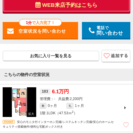
WEB来店予約はこちら
1分
で入力完了！
電話で
問い合わせ
お気に入り一覧を見る
こちらの物件の空室状況
6.1万円
103
-
2,200円
0ヶ月
1ヶ月
敷
礼
2
1階
1LDK（47.53ｍ
）
安心のモニタ付インターホン完備/システムキッチン完備/安心のホームセ
キュリティ搭載物件/便利な宅配ボックス付き