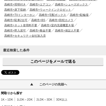
高崎市+照明付き
高崎市+エアコン
高崎市+シューズボックス
高崎市+床下収納
高崎市+ウォークインクロゼット
高崎市+TVインターホン
高崎市+宅配ボックス
高崎市+駐輪場
高崎市+駐車2台可
高崎市+BS
高崎市+防犯カメラ
高崎市+ネット使用料不要
高崎市+室内洗濯機置き場
高崎市+即入居可
高崎市+敷金不要
高崎市+保証人不要
高崎市+セキュリティ会社加入済
最近検索した条件
このページをメールで送る
このページの先頭へ
間取りから探す
1K～1DK
1LDK～2DK
2LDK～3DK
3DK以上