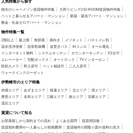
人気特集から探す
積水のシャーメゾン賃貸物件特集
大和リビングのD-ROOM賃貸物件特集
ペットと暮らせるアパート・マンション
新築・築浅アパート・マンション
敷金・礼金ゼロアパート・マンション
物件特集一覧
2階以上
最上階
角部屋
南向き
メゾネット
バストイレ別
温水洗浄便座
浴室乾燥機
追焚きバス
IHコンロ
オール電化
インターネット無料
システムキッチン
カウンターキッチン
P2台可
エレベーター
宅配ボックス
オートロック
TVインターホン
防犯カメラ
即入居可
ペット相談可
二人入居可
ウォークインクローゼット
伊勢崎市のエリア特集
赤堀エリア
あずまエリア
殖蓮エリア
北エリア
境エリア
豊受エリア
名和エリア
三郷エリア
南エリア
宮郷エリア
茂呂エリア
賃貸について知る
お部屋探しから契約までの流れ
よくある質問
賃貸用語集
賃貸契約費用や一人暮らしの初期費用
賃貸物件の間取り図や資料の見方