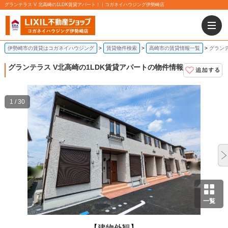
グランテラス V 北高崎の1LDK賃貸アパート！｜コガネイハウジング伊勢崎店
伊勢崎市の賃貸はコガネイハウジング
賃貸物件検索
高崎市の賃貸情報一覧
グランテ
グランテラス V
北高崎の1LDK賃貸アパートの物件情報
1 / 30
一覧
【建物外観】