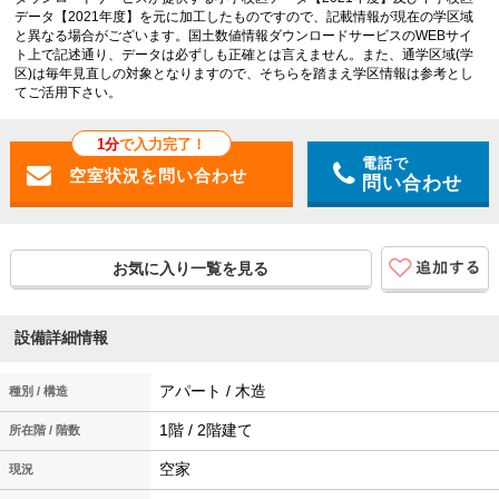
データ【2021年度】を元に加工したものですので、記載情報が現在の学区域
と異なる場合がございます。国土数値情報ダウンロードサービスのWEBサイ
ト上で記述通り、データは必ずしも正確とは言えません。また、通学区域(学
区)は毎年見直しの対象となりますので、そちらを踏まえ学区情報は参考とし
てご活用下さい。
1分
で入力完了！
電話で
問い合わせ
お気に入り一覧を見る
設備詳細情報
アパート / 木造
種別 / 構造
1階 / 2階建て
所在階 / 階数
空家
現況