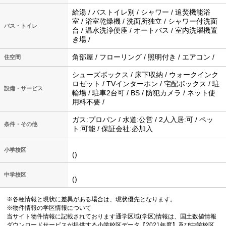
給湯 / バストイレ別 / シャワー / 追焚機能浴
室 / 浴室乾燥機 / 洗面所独立 / シャワー付洗面
バス・トイレ
台 / 温水洗浄便座 / オートバス / 室内洗濯機置
き場 /
角部屋 / フローリング / 照明付き / エアコン /
住空間
シューズボックス / 床下収納 / ウォークインク
ロゼット / TVインターホン / 宅配ボックス / 駐
設備・サービス
輪場 / 駐車2台可 / BS / 防犯カメラ / ネット使
用料不要 /
ガス:プロパン / 水道:公営 / 2人入居:可 / ペッ
条件・その他
ト:可能 / 保証会社:必加入
小学校区
()
中学校区
()
※各種情報と現状に差異がある場合は、現状優先となります。
※物件情報の学区情報について
当サイト物件情報に記載されております通学区域(学区)情報は、国土数値情報
ダウンロードサービスが提供する小学校区データ【2021年度】及び中学校区