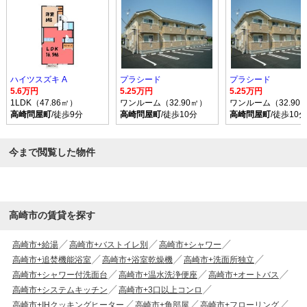
ハイツスズキ A
プラシード
プラシード
5.6万円
5.25万円
5.25万円
1LDK（47.86㎡）
ワンルーム（32.90㎡）
ワンルーム（32.90
高崎問屋町
/徒歩9分
高崎問屋町
/徒歩10分
高崎問屋町
/徒歩10分
今まで閲覧した物件
高崎市の賃貸を探す
高崎市+給湯
高崎市+バストイレ別
高崎市+シャワー
高崎市+追焚機能浴室
高崎市+浴室乾燥機
高崎市+洗面所独立
高崎市+シャワー付洗面台
高崎市+温水洗浄便座
高崎市+オートバス
高崎市+システムキッチン
高崎市+3口以上コンロ
高崎市+IHクッキングヒーター
高崎市+角部屋
高崎市+フローリング