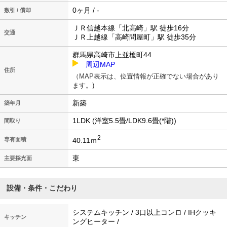
0ヶ月 / -
敷引 / 償却
ＪＲ信越本線「北高崎」駅 徒歩16分
交通
ＪＲ上越線「高崎問屋町」駅 徒歩35分
群馬県高崎市上並榎町44
周辺MAP
住所
（MAP表示は、位置情報が正確でない場合があり
ます。)
新築
築年月
1LDK (洋室5.5畳/LDK9.6畳(*階))
間取り
2
40.11ｍ
専有面積
東
主要採光面
設備・条件・こだわり
システムキッチン / 3口以上コンロ / IHクッキ
キッチン
ングヒーター /