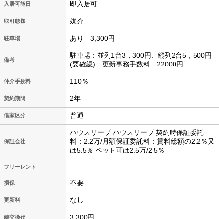
即入居可
入居可能日
媒介
取引態様
あり 3,300円
駐車場
駐車場：並列1台3，300円、縦列2台5，500円
備考
(要確認) 更新事務手数料 22000円
110％
仲介手数料
2年
契約期間
普通
借家区分
ハウスリーブ ハウスリーブ 契約時保証委託
料：2.2万/月額保証委託料：賃料総額の2.2％又
保証会社
は5.5％ ペット可は2.5万/2.5％
フリーレント
不要
損保
なし
更新料
3,300円
鍵交換代