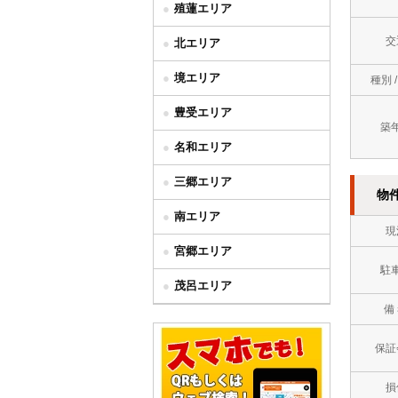
殖蓮エリア
交
北エリア
境エリア
種別 
豊受エリア
築
名和エリア
三郷エリア
物
南エリア
現
宮郷エリア
駐
茂呂エリア
備
保証
損