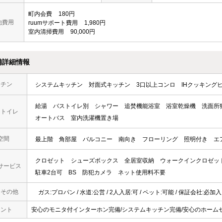
町内会費
180円
他費用
ruumサポート費用
1,980円
室内清掃費用
90,000円
備詳細情報
ッチン
システムキッチン
対面式キッチン
3口以上コンロ
IHクッキング
給湯
バストイレ別
シャワー
追焚機能浴室
浴室乾燥機
洗面所
・トイレ
オートバス
室内洗濯機置き場
空間
最上階
角部屋
バルコニー
南向き
フローリング
照明付き
エ
クロゼット
シューズボックス
全居室収納
ウォークインクロゼッ
サービス
駐車2台可
BS
防犯カメラ
ネット使用料不要
・その他
ガス:プロパン / 水道:公営 / 2人入居:可 / ペット:可能 / 保証会社:必加入
メント
安心のモニタ付インターホン完備/システムキッチン完備/安心のホーム