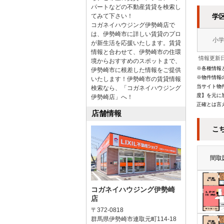
パートなどの不動産賃貸を検索し
てみて下さい！
学
コガネイハウジング伊勢崎店で
は、伊勢崎市に詳しい賃貸のプロ
小
が新生活を応援いたします。賃貸
情報と合わせて、伊勢崎市の住環
情報更新日
境からおすすめのスポットまで、
※各種情報
伊勢崎市に根差した情報をご提供
※物件情報
いたします！伊勢崎市の賃貸情報
当サイト物
検索なら、「コガネイハウジング
度】を元に
伊勢崎店」へ！
正確とは言
店舗情報
こ
間取
コガネイハウジング伊勢崎
店
〒372-0818
群馬県伊勢崎市連取元町114-18