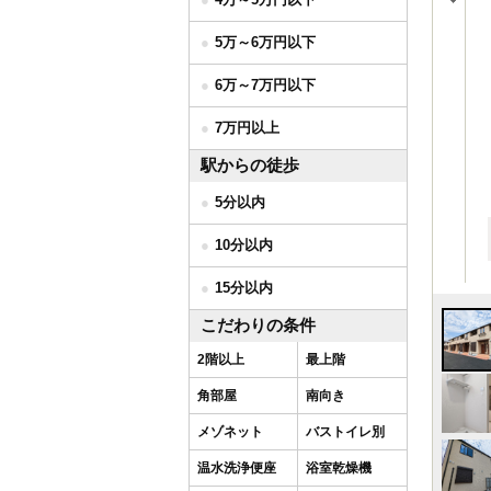
5万～6万円以下
6万～7万円以下
7万円以上
駅からの徒歩
5分以内
10分以内
15分以内
こだわりの条件
2階以上
最上階
角部屋
南向き
メゾネット
バストイレ別
温水洗浄便座
浴室乾燥機