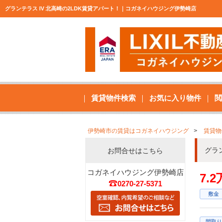
グランテラス IV 北高崎の2LDK賃貸アパート！｜コガネイハウジング伊勢崎店
賃貸物件検索
お気に入り物件
閲
伊勢崎市の賃貸はコガネイハウジング
賃貸物
グラ
お問合せはこちら
コガネイハウジング伊勢崎店
7.
0270-27-5371
敷金
間取り