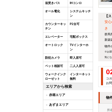
追焚きバス
IHコンロ
オール電化
システムキッチ
ン
【ス
安心
カウンターキッ
P2台可
き
チン
群馬
エレベーター
宅配ボックス
新築
オートロック
TVインターホ
物件の
ン
※お部
気にな
防犯カメラ
即入居可
ペット相談可
二人入居可
0
ウォークインク
インターネット
コガ
ローゼット
無料
お問
エリアから検索
赤堀エリア
物
あずまエリア
所