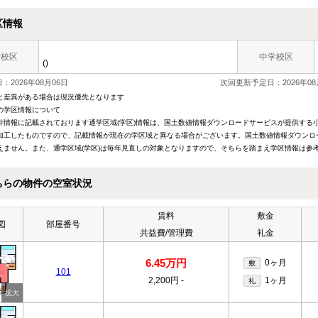
区情報
学校区
中学校区
()
：2026年08月06日
次回更新予定日：2026年08
と差異がある場合は現況優先となります
の学区情報について
件情報に記載されております通学区域(学区)情報は、国土数値情報ダウンロードサービスが提供する小学
加工したものですので、記載情報が現在の学区域と異なる場合がございます。国土数値情報ダウンロ
えません。また、通学区域(学区)は毎年見直しの対象となりますので、そちらを踏まえ学区情報は参
ちらの物件の空室状況
賃料
敷金
図
部屋番号
共益費/管理費
礼金
6.45万円
0ヶ月
敷
101
2,200円
-
1ヶ月
礼