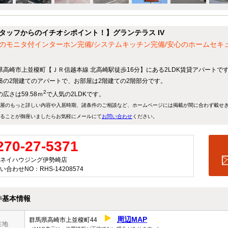
タッフからのイチオシポイント！】グランテラス IV
のモニタ付インターホン完備/システムキッチン完備/安心のホームセキ
県高崎市上並榎町【ＪＲ信越本線 北高崎駅徒歩16分】にある2LDK賃貸アパートで
築の2階建てのアパートで、お部屋は2階建ての2階部分です。
2
広さは59.58ｍ
で人気の2LDKです。
屋のもっと詳しい内容や入居時期、諸条件のご相談など、ホームページには掲載が間に合わず載せ
ることが御座いましたらお気軽にメールにて
お問い合わせ
ください。
270-27-5371
ネイハウジング伊勢崎店
い合わせNO：RHS-14208574
件基本情報
周辺MAP
群馬県高崎市上並榎町44
在地