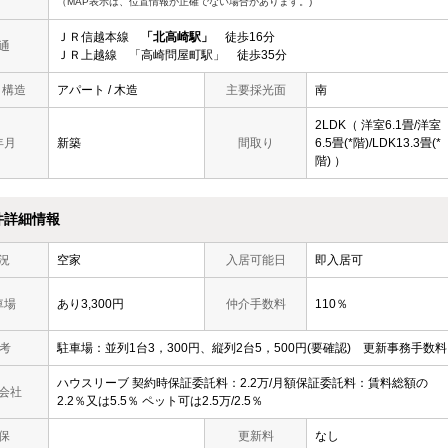
（MAP表示は、位置情報が正確でない場合があります。)
ＪＲ信越本線
「北高崎駅」
徒歩16分
通
ＪＲ上越線 「高崎問屋町駅」 徒歩35分
/ 構造
アパート / 木造
主要採光面
南
2LDK（ 洋室6.1畳/洋室
年月
新築
間取り
6.5畳(*階)/LDK13.3畳(*
階) ）
件詳細情報
況
空家
入居可能日
即入居可
車場
あり3,300円
仲介手数料
110％
 考
駐車場：並列1台3，300円、縦列2台5，500円(要確認) 更新事務手数料 
ハウスリーブ 契約時保証委託料：2.2万/月額保証委託料：賃料総額の
会社
2.2％又は5.5％ ペット可は2.5万/2.5％
保
更新料
なし