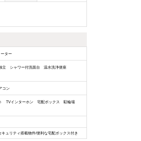
ヒーター
独立
シャワー付洗面台
温水洗浄便座
アコン
ト
TVインターホン
宅配ボックス
駐輪場
セキュリティ搭載物件/便利な宅配ボックス付き