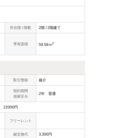
所在階 / 階数
2階 / 2階建て
2
専有面積
59.58ｍ
取引態様
媒介
契約期間
2年 普通
借家区分
22000円
フリーレント
鍵交換代
3,300円