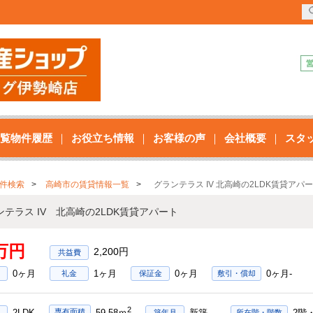
覧物件履歴
お役立ち情報
お客様の声
会社概要
スタ
件検索
高崎市の賃貸情報一覧
グランテラス IV 北高崎の2LDK賃貸アパ
ンテラス IV 北高崎の2LDK賃貸アパート
2万円
2,200円
0ヶ月
1ヶ月
0ヶ月
0ヶ月-
礼金
保証金
敷引・償却
2
2LDK
新築
2階
専有面積
59.58ｍ
築年月
所在階・階数