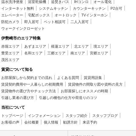
温水洗浄便座
浴室乾燥機
追焚きバス
IHコンロ
オール電化
インターネット無料
システムキッチン
カウンターキッチン
P2台可
エレベーター
宅配ボックス
オートロック
TVインターホン
防犯カメラ
即入居可
ペット相談可
二人入居可
ウォークインクローゼット
伊勢崎市のエリア特集
赤堀エリア
あずまエリア
殖蓮エリア
北エリア
境エリア
豊受エリア
名和エリア
三郷エリア
南エリア
宮郷エリア
茂呂エリア
賃貸について知る
お部屋探しから契約までの流れ
よくある質問
賃貸用語集
賃貸契約費用や一人暮らしの初期費用
賃貸物件の間取り図や資料の見方
賃貸物件の選び方やチェック方法
お部屋探しにオススメの時期
引越し業者の選び方
引越しの梱包の仕方や荷造りのコツ
当社について
トップページ
インフォメーション
スタッフ紹介
スタッフブログ
お客様の声
会社概要
個人情報
勧誘方針
来店予約