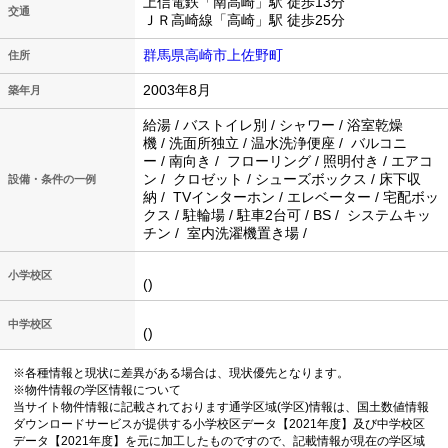
上信電鉄「南高崎」駅 徒歩13分
交通
ＪＲ高崎線「高崎」駅 徒歩25分
群馬県高崎市上佐野町
住所
2003年8月
築年月
給湯 / バストイレ別 / シャワー / 浴室乾燥
機 / 洗面所独立 / 温水洗浄便座 / バルコニ
ー / 南向き / フローリング / 照明付き / エアコ
ン / クロゼット / シューズボックス / 床下収
設備・条件の一例
納 / TVインターホン / エレベーター / 宅配ボッ
クス / 駐輪場 / 駐車2台可 / BS / システムキッ
チン / 室内洗濯機置き場 /
小学校区
()
中学校区
()
※各種情報と現状に差異がある場合は、現状優先となります。
※物件情報の学区情報について
当サイト物件情報に記載されております通学区域(学区)情報は、国土数値情報
ダウンロードサービスが提供する小学校区データ【2021年度】及び中学校区
データ【2021年度】を元に加工したものですので、記載情報が現在の学区域