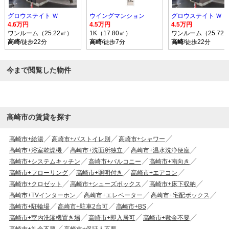
グロウステイト Ｗ
ウイングマンション
グロウステイト Ｗ
4.6万円
4.5万円
4.5万円
ワンルーム（25.22㎡）
1K（17.80㎡）
ワンルーム（25.72
高崎
/徒歩22分
高崎
/徒歩7分
高崎
/徒歩22分
今まで閲覧した物件
高崎市の賃貸を探す
高崎市+給湯
高崎市+バストイレ別
高崎市+シャワー
高崎市+浴室乾燥機
高崎市+洗面所独立
高崎市+温水洗浄便座
高崎市+システムキッチン
高崎市+バルコニー
高崎市+南向き
高崎市+フローリング
高崎市+照明付き
高崎市+エアコン
高崎市+クロゼット
高崎市+シューズボックス
高崎市+床下収納
高崎市+TVインターホン
高崎市+エレベーター
高崎市+宅配ボックス
高崎市+駐輪場
高崎市+駐車2台可
高崎市+BS
高崎市+室内洗濯機置き場
高崎市+即入居可
高崎市+敷金不要