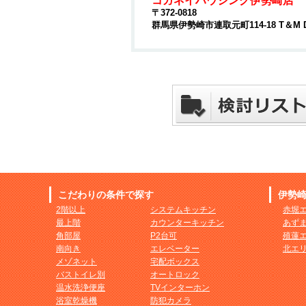
コガネイハウジング伊勢崎店
〒372-0818
群馬県伊勢崎市連取元町114-18 T＆M 
こだわりの条件で探す
伊勢
2階以上
システムキッチン
赤堀
最上階
カウンターキッチン
あず
角部屋
P2台可
殖蓮
南向き
エレベーター
北エ
メゾネット
宅配ボックス
バストイレ別
オートロック
温水洗浄便座
TVインターホン
浴室乾燥機
防犯カメラ