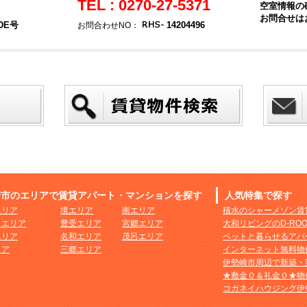
TEL : 0270-27-5371
空室情報の
お問合せは
DE号
14204496
お問合わせNO：
崎市のエリアで賃貸アパート・マンションを探す
人気特集で探す
エリア
境エリア
南エリア
積水のシャーメゾン賃
まエリア
豊受エリア
宮郷エリア
大和リビングのD-RO
エリア
名和エリア
茂呂エリア
ペットと暮らせるアパ
リア
三郷エリア
インターネット無料物
伊勢崎市周辺で新築・
★敷金０＆礼金０★物
コガネイハウジング伊