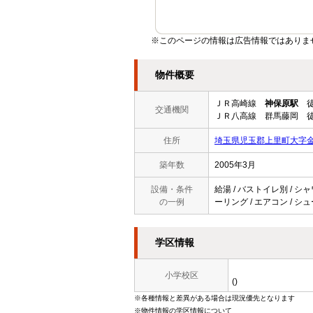
※このページの情報は広告情報ではありま
物件概要
ＪＲ高崎線
神保原駅
徒
交通機関
ＪＲ八高線 群馬藤岡 徒
住所
埼玉県児玉郡上里町大字
築年数
2005年3月
設備・条件
給湯 / バストイレ別 / シャ
の一例
ーリング / エアコン / シュ
学区情報
小学校区
()
※各種情報と差異がある場合は現況優先となります
※物件情報の学区情報について