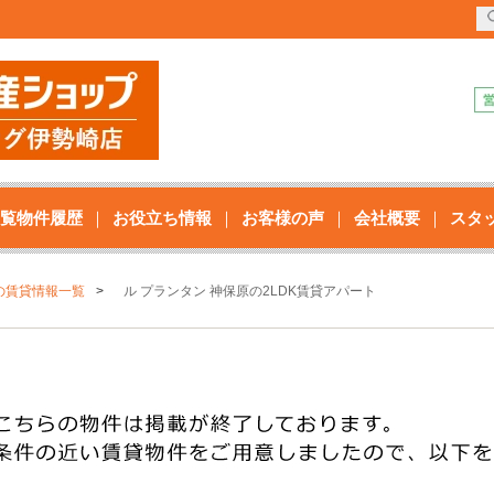
覧物件履歴
お役立ち情報
お客様の声
会社概要
スタ
の賃貸情報一覧
ル プランタン 神保原の2LDK賃貸アパート