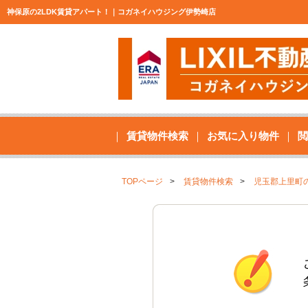
神保原の2LDK賃貸アパート！｜コガネイハウジング伊勢崎店
賃貸物件検索
お気に入り物件
閲
TOPページ
賃貸物件検索
児玉郡上里町