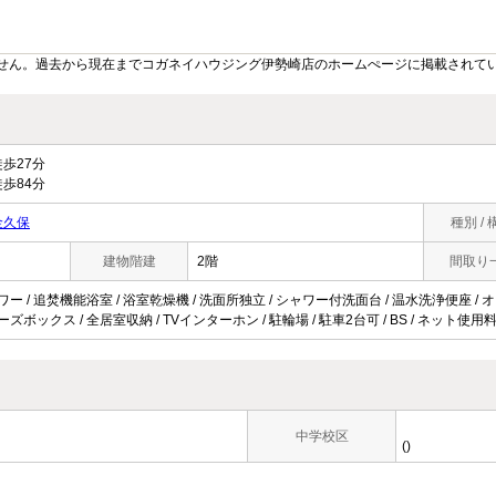
せん。過去から現在までコガネイハウジング伊勢崎店のホームぺージに掲載されて
歩27分
歩84分
金久保
種別 / 
建物階建
2階
間取り
ワー / 追焚機能浴室 / 浴室乾燥機 / 洗面所独立 / シャワー付洗面台 / 温水洗浄便座 / オー
ーズボックス / 全居室収納 / TVインターホン / 駐輪場 / 駐車2台可 / BS / ネット使
中学校区
()