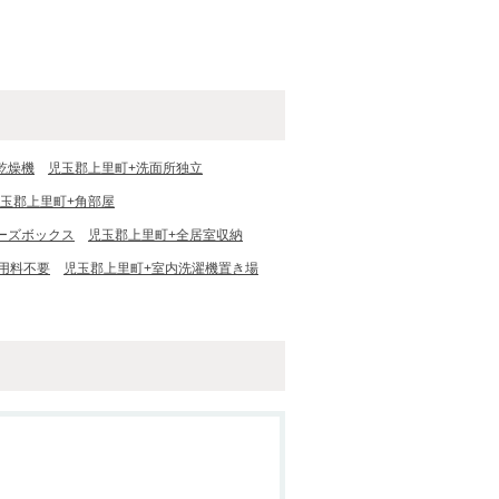
乾燥機
児玉郡上里町+洗面所独立
玉郡上里町+角部屋
ーズボックス
児玉郡上里町+全居室収納
用料不要
児玉郡上里町+室内洗濯機置き場