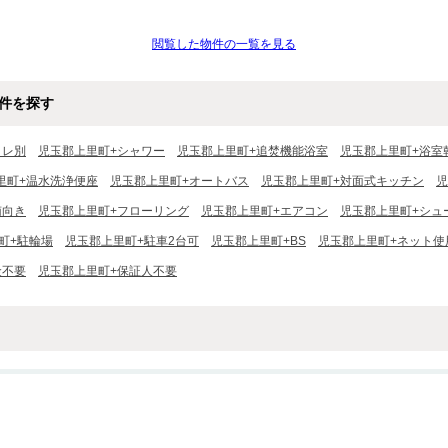
閲覧した物件の一覧を見る
件を探す
イレ別
児玉郡上里町+シャワー
児玉郡上里町+追焚機能浴室
児玉郡上里町+浴室
里町+温水洗浄便座
児玉郡上里町+オートバス
児玉郡上里町+対面式キッチン
児
南向き
児玉郡上里町+フローリング
児玉郡上里町+エアコン
児玉郡上里町+シュ
町+駐輪場
児玉郡上里町+駐車2台可
児玉郡上里町+BS
児玉郡上里町+ネット使
金不要
児玉郡上里町+保証人不要