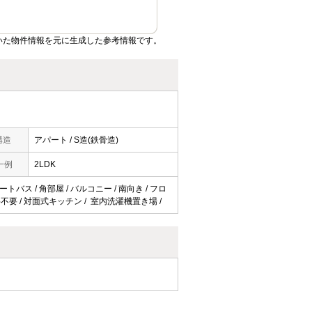
いた物件情報を元に生成した参考情報です。
構造
アパート / S造(鉄骨造)
一例
2LDK
トバス / 角部屋 / バルコニー / 南向き / フロ
用料不要 / 対面式キッチン / 室内洗濯機置き場 /