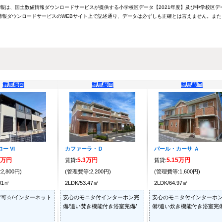
情報は、国土数値情報ダウンロードサービスが提供する小学校区データ【2021年度】及び中学校区デ
報ダウンロードサービスのWEBサイト上で記述通り、データは必ずしも正確とは言えません。また
群馬藤岡
群馬藤岡
群馬藤岡
ー VI
カファーラ・Ｄ
パール・カーサ Ａ
5万円
5.3万円
5.15万円
賃貸:
賃貸:
2,800円)
(管理費等:2,200円)
(管理費等:1,600円)
.01㎡
2LDK/53.47㎡
2LDK/64.97㎡
可☆/インターネット
安心のモニタ付インターホン完
安心のモニタ付インターホ
備/追い焚き機能付き浴室完備/
備/追い炊き機能付き浴室完備