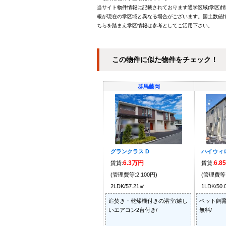
当サイト物件情報に記載されております通学区域(学区)
報が現在の学区域と異なる場合がございます。国土数値情
ちらを踏まえ学区情報は参考としてご活用下さい。
この物件に似た物件をチェック！
群馬藤岡
グランクラス D
ハイウィロ
6.3万円
6.8
賃貸:
賃貸:
(管理費等:2,100円)
(管理費等:
2LDK/57.21㎡
1LDK/50
追焚き・乾燥機付きの浴室/嬉し
ペット飼育
いエアコン2台付き/
無料/