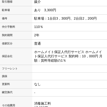
媒介
取引態様
あり 3,300円
駐車場
駐車場：1台目3，300円、2台目2，200円
備考
110％
仲介手数料
2年
契約期間
普通
借家区分
ホームメイト保証人代行サービス ホームメイ
ト保証人代行サービス 契約時：10，000円 月
保証会社
額：賃料等総額の1％
フリーレント
損保
なし
更新料
-
鍵交換代
消毒施工料
その他費用