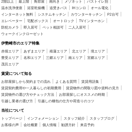
2階以上
最上階
角部屋
南向き
メゾネット
バストイレ別
温水洗浄便座
浴室乾燥機
追焚きバス
IHコンロ
オール電化
インターネット無料
システムキッチン
カウンターキッチン
P2台可
エレベーター
宅配ボックス
オートロック
TVインターホン
防犯カメラ
即入居可
ペット相談可
二人入居可
ウォークインクローゼット
伊勢崎市のエリア特集
赤堀エリア
あずまエリア
殖蓮エリア
北エリア
境エリア
豊受エリア
名和エリア
三郷エリア
南エリア
宮郷エリア
茂呂エリア
賃貸について知る
お部屋探しから契約までの流れ
よくある質問
賃貸用語集
賃貸契約費用や一人暮らしの初期費用
賃貸物件の間取り図や資料の見方
賃貸物件の選び方やチェック方法
お部屋探しにオススメの時期
引越し業者の選び方
引越しの梱包の仕方や荷造りのコツ
当社について
トップページ
インフォメーション
スタッフ紹介
スタッフブログ
お客様の声
会社概要
個人情報
勧誘方針
来店予約