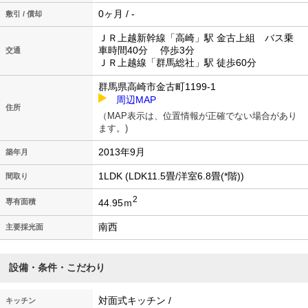
0ヶ月 / -
敷引 / 償却
ＪＲ上越新幹線「高崎」駅 金古上組 バス乗
車時間40分 停歩3分
交通
ＪＲ上越線「群馬総社」駅 徒歩60分
群馬県高崎市金古町1199-1
周辺MAP
住所
（MAP表示は、位置情報が正確でない場合があり
ます。)
2013年9月
築年月
1LDK (LDK11.5畳/洋室6.8畳(*階))
間取り
2
44.95ｍ
専有面積
南西
主要採光面
設備・条件・こだわり
対面式キッチン /
キッチン