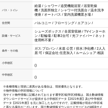
給湯 / シャワー / 追焚機能浴室 / 浴室乾燥
機 / 洗面所独立 / シャワー付洗面台 / 温水洗浄
バス・トイレ
便座 / オートバス / 室内洗濯機置き場 /
バルコニー / フローリング / エアコン /
住空間
シューズボックス / 全居室収納 / TVインターホ
ン / 駐輪場 / 駐車2台可 / 光ファイバー / ネット
設備・サービス
使用料不要 /
ガス:プロパン / 水道:公営 / 排水:浄化槽 / 2人入
条件・その他
居:可 / 保証会社:任意加入 / ルームシェア:相談
小学校区
()
中学校区
()
※各種情報と現状に差異がある場合は、現状優先となります。
※物件情報の学区情報について
当サイト物件情報に記載されております通学区域(学区)情報は、国土数値情報
ダウンロードサービスが提供する小学校区データ【2021年度】及び中学校区
データ【2021年度】を元に加工したものですので、記載情報が現在の学区域
と異なる場合がございます。国土数値情報ダウンロードサービスのWEBサイ