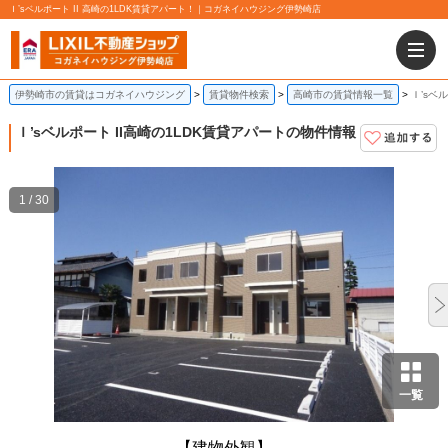
Ｉ’sベルポート II 高崎の1LDK賃貸アパート！｜コガネイハウジング伊勢崎店
伊勢崎市の賃貸はコガネイハウジング
賃貸物件検索
高崎市の賃貸情報一覧
Ｉ’sベ
Ｉ’sベルポート II
高崎の1LDK賃貸アパートの物件情報
1 / 30
一覧
【建物外観】