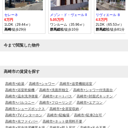
セレーネ
メゾン・ド・ヴェール II
リヴィエール Ｂ
6万円
5.05万円
4.5万円
1LDK（29.44㎡）
ワンルーム（35.96㎡）
2LDK（65.53㎡）
高崎
/徒歩29分
群馬総社
/徒歩10分
群馬総社
/徒歩81分
今まで閲覧した物件
高崎市の賃貸を探す
高崎市+給湯
高崎市+シャワー
高崎市+追焚機能浴室
高崎市+浴室乾燥機
高崎市+洗面所独立
高崎市+シャワー付洗面台
高崎市+温水洗浄便座
高崎市+オートバス
高崎市+対面式キッチン
高崎市+バルコニー
高崎市+フローリング
高崎市+エアコン
高崎市+シューズボックス
高崎市+全居室収納
高崎市+TVインターホン
高崎市+駐輪場
高崎市+駐車2台可
高崎市+光ファイバー
高崎市+ネット使用料不要
高崎市+室内洗濯機置き場
高崎市+即入居可
高崎市+礼金不要