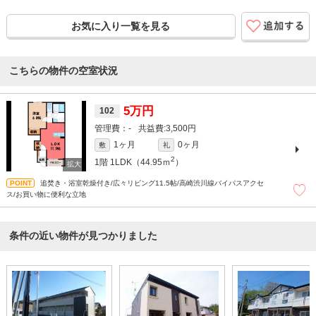
お気に入り一覧を見る
こちらの物件の空室状況
5万円
102
-
3,500円
1ヶ月
0ヶ月
敷
礼
2
1階
1LDK（44.95ｍ
）
追焚き・浴室乾燥付き/広々リビング11.5帖/高崎渋川線バイパスアクセ
ス/お買い物に便利な立地
条件の近い物件が見つかりました