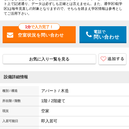
ト上で記述通り、データは必ずしも正確とは言えません。また、通学区域(学
区)は毎年見直しの対象となりますので、そちらを踏まえ学区情報は参考とし
てご活用下さい。
1分
で入力完了！
電話で
問い合わせ
お気に入り一覧を見る
設備詳細情報
アパート / 木造
種別 / 構造
1階 / 2階建て
所在階 / 階数
空家
現況
即入居可
入居可能日