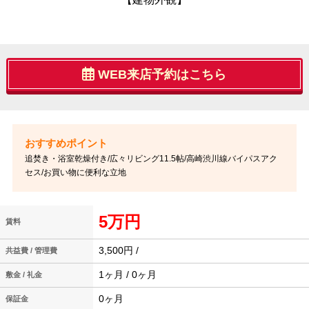
WEB来店予約はこちら
追焚き・浴室乾燥付き/広々リビング11.5帖/高崎渋川線バイパスアク
セス/お買い物に便利な立地
5万円
賃料
3,500円 /
共益費 / 管理費
1ヶ月 / 0ヶ月
敷金 / 礼金
0ヶ月
保証金