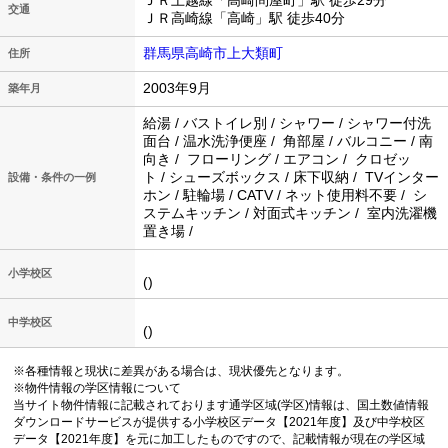
ＪＲ上越線「高崎問屋町」駅 徒歩29分
交通
ＪＲ高崎線「高崎」駅 徒歩40分
群馬県高崎市上大類町
住所
2003年9月
築年月
給湯 / バストイレ別 / シャワー / シャワー付洗
面台 / 温水洗浄便座 / 角部屋 / バルコニー / 南
向き / フローリング / エアコン / クロゼッ
ト / シューズボックス / 床下収納 / TVインター
設備・条件の一例
ホン / 駐輪場 / CATV / ネット使用料不要 / シ
ステムキッチン / 対面式キッチン / 室内洗濯機
置き場 /
小学校区
()
中学校区
()
※各種情報と現状に差異がある場合は、現状優先となります。
※物件情報の学区情報について
当サイト物件情報に記載されております通学区域(学区)情報は、国土数値情報
ダウンロードサービスが提供する小学校区データ【2021年度】及び中学校区
データ【2021年度】を元に加工したものですので、記載情報が現在の学区域