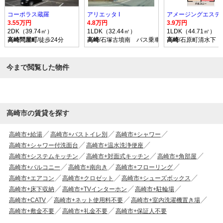
コーポラス蔵羅
アリエッタ I
3.55万円
4.8万円
3.9万円
2DK（39.74㎡）
1LDK（32.44㎡）
1LDK（44.71㎡）
高崎問屋町
/徒歩24分
高崎
/石塚古墳南 バス乗車時間22分 停歩12分
高崎
/石原町清水下 
今まで閲覧した物件
高崎市の賃貸を探す
高崎市+給湯
高崎市+バストイレ別
高崎市+シャワー
高崎市+シャワー付洗面台
高崎市+温水洗浄便座
高崎市+システムキッチン
高崎市+対面式キッチン
高崎市+角部屋
高崎市+バルコニー
高崎市+南向き
高崎市+フローリング
高崎市+エアコン
高崎市+クロゼット
高崎市+シューズボックス
高崎市+床下収納
高崎市+TVインターホン
高崎市+駐輪場
高崎市+CATV
高崎市+ネット使用料不要
高崎市+室内洗濯機置き場
高崎市+敷金不要
高崎市+礼金不要
高崎市+保証人不要