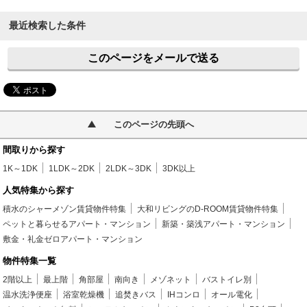
最近検索した条件
このページをメールで送る
このページの先頭へ
間取りから探す
1K～1DK
1LDK～2DK
2LDK～3DK
3DK以上
人気特集から探す
積水のシャーメゾン賃貸物件特集
大和リビングのD-ROOM賃貸物件特集
ペットと暮らせるアパート・マンション
新築・築浅アパート・マンション
敷金・礼金ゼロアパート・マンション
物件特集一覧
2階以上
最上階
角部屋
南向き
メゾネット
バストイレ別
温水洗浄便座
浴室乾燥機
追焚きバス
IHコンロ
オール電化