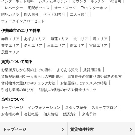
インターネット無料
システムキッチン
カウンターキッチン
P2台可
エレベーター
宅配ボックス
オートロック
TVインターホン
防犯カメラ
即入居可
ペット相談可
二人入居可
ウォークインクローゼット
伊勢崎市のエリア特集
赤堀エリア
あずまエリア
殖蓮エリア
北エリア
境エリア
豊受エリア
名和エリア
三郷エリア
南エリア
宮郷エリア
茂呂エリア
賃貸について知る
お部屋探しから契約までの流れ
よくある質問
賃貸用語集
賃貸契約費用や一人暮らしの初期費用
賃貸物件の間取り図や資料の見方
賃貸物件の選び方やチェック方法
お部屋探しにオススメの時期
引越し業者の選び方
引越しの梱包の仕方や荷造りのコツ
当社について
トップページ
インフォメーション
スタッフ紹介
スタッフブログ
お客様の声
会社概要
個人情報
勧誘方針
来店予約
トップページ
賃貸物件検索