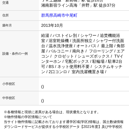
ＪＲ上越線「新前橋」駅 徒歩28分
交通
湘南新宿ライン高海「井野」駅 徒歩37分
群馬県高崎市中尾町
住所
2013年10月
築年月
給湯 / バストイレ別 / シャワー / 追焚機能浴
室 / 浴室乾燥機 / 洗面所独立 / シャワー付洗面
台 / 温水洗浄便座 / オートバス / 最上階 / 角部
屋 / バルコニー / 南向き / フローリング / エア
設備・条件の一例
コン / クロゼット / シューズボックス / TVイ
ンターホン / 宅配ボックス / 駐輪場 / 駐車2台
可 / BS / ネット使用料不要 / システムキッチ
ン / 2口コンロ / 室内洗濯機置き場 /
小学校区
()
中学校区
()
※各種情報と現状に差異がある場合は、現状優先となります。
※物件情報の学区情報について
当サイト物件情報に記載されております通学区域(学区)情報は、国土数値情報
ダウンロードサービスが提供する小学校区データ【2021年度】及び中学校区