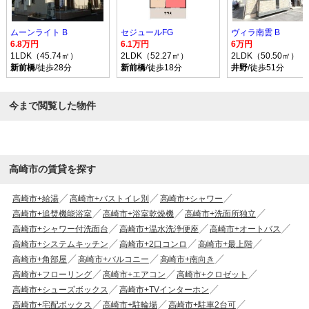
ムーンライト B
セジュールFG
ヴィラ南雲 B
6.8万円
6.1万円
6万円
1LDK（45.74㎡）
2LDK（52.27㎡）
2LDK（50.50㎡）
新前橋
/徒歩28分
新前橋
/徒歩18分
井野
/徒歩51分
今まで閲覧した物件
高崎市の賃貸を探す
高崎市+給湯
高崎市+バストイレ別
高崎市+シャワー
高崎市+追焚機能浴室
高崎市+浴室乾燥機
高崎市+洗面所独立
高崎市+シャワー付洗面台
高崎市+温水洗浄便座
高崎市+オートバス
高崎市+システムキッチン
高崎市+2口コンロ
高崎市+最上階
高崎市+角部屋
高崎市+バルコニー
高崎市+南向き
高崎市+フローリング
高崎市+エアコン
高崎市+クロゼット
高崎市+シューズボックス
高崎市+TVインターホン
高崎市+宅配ボックス
高崎市+駐輪場
高崎市+駐車2台可