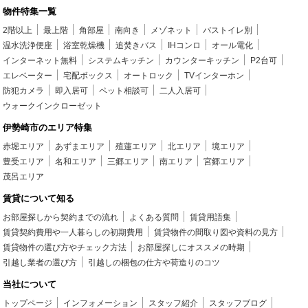
物件特集一覧
2階以上
最上階
角部屋
南向き
メゾネット
バストイレ別
温水洗浄便座
浴室乾燥機
追焚きバス
IHコンロ
オール電化
インターネット無料
システムキッチン
カウンターキッチン
P2台可
エレベーター
宅配ボックス
オートロック
TVインターホン
防犯カメラ
即入居可
ペット相談可
二人入居可
ウォークインクローゼット
伊勢崎市のエリア特集
赤堀エリア
あずまエリア
殖蓮エリア
北エリア
境エリア
豊受エリア
名和エリア
三郷エリア
南エリア
宮郷エリア
茂呂エリア
賃貸について知る
お部屋探しから契約までの流れ
よくある質問
賃貸用語集
賃貸契約費用や一人暮らしの初期費用
賃貸物件の間取り図や資料の見方
賃貸物件の選び方やチェック方法
お部屋探しにオススメの時期
引越し業者の選び方
引越しの梱包の仕方や荷造りのコツ
当社について
トップページ
インフォメーション
スタッフ紹介
スタッフブログ