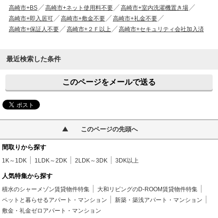
高崎市+BS
高崎市+ネット使用料不要
高崎市+室内洗濯機置き場
高崎市+即入居可
高崎市+敷金不要
高崎市+礼金不要
高崎市+保証人不要
高崎市+２Ｆ以上
高崎市+セキュリティ会社加入済
最近検索した条件
このページをメールで送る
このページの先頭へ
間取りから探す
1K～1DK
1LDK～2DK
2LDK～3DK
3DK以上
人気特集から探す
積水のシャーメゾン賃貸物件特集
大和リビングのD-ROOM賃貸物件特集
ペットと暮らせるアパート・マンション
新築・築浅アパート・マンション
敷金・礼金ゼロアパート・マンション