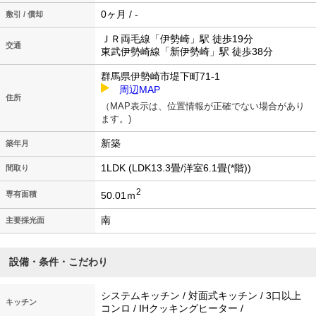
0ヶ月 / -
敷引 / 償却
ＪＲ両毛線「伊勢崎」駅 徒歩19分
交通
東武伊勢崎線「新伊勢崎」駅 徒歩38分
群馬県伊勢崎市堤下町71-1
周辺MAP
住所
（MAP表示は、位置情報が正確でない場合があり
ます。)
新築
築年月
1LDK (LDK13.3畳/洋室6.1畳(*階))
間取り
2
50.01ｍ
専有面積
南
主要採光面
設備・条件・こだわり
システムキッチン / 対面式キッチン / 3口以上
キッチン
コンロ / IHクッキングヒーター /