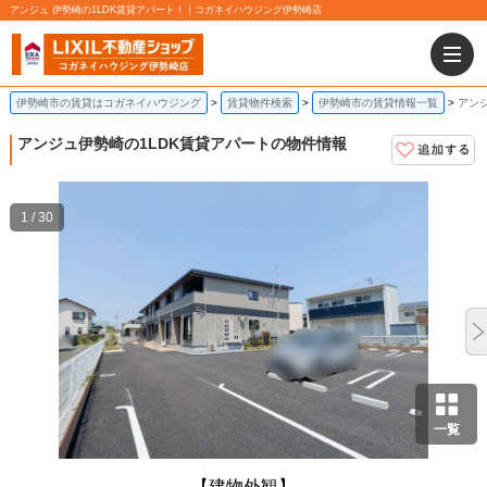
アンジュ 伊勢崎の1LDK賃貸アパート！｜コガネイハウジング伊勢崎店
伊勢崎市の賃貸はコガネイハウジング
賃貸物件検索
伊勢崎市の賃貸情報一覧
アンジ
アンジュ
伊勢崎の1LDK賃貸アパートの物件情報
1 / 30
一覧
【建物外観】