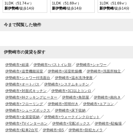
1LDK（51.74㎡）
1LDK（51.69㎡）
1LDK（51.69㎡）
新伊勢崎
/徒歩14分
新伊勢崎
/徒歩14分
新伊勢崎
/徒歩14分
今まで閲覧した物件
伊勢崎市の賃貸を探す
伊勢崎市+給湯
伊勢崎市+バストイレ別
伊勢崎市+シャワー
伊勢崎市+追焚機能浴室
伊勢崎市+浴室乾燥機
伊勢崎市+洗面所独立
伊勢崎市+シャワー付洗面台
伊勢崎市+温水洗浄便座
伊勢崎市+オートバス
伊勢崎市+システムキッチン
伊勢崎市+対面式キッチン
伊勢崎市+3口以上コンロ
伊勢崎市+IHクッキングヒーター
伊勢崎市+角部屋
伊勢崎市+南向き
伊勢崎市+フローリング
伊勢崎市+照明付き
伊勢崎市+エアコン
伊勢崎市+シューズボックス
伊勢崎市+床下収納
伊勢崎市+全居室収納
伊勢崎市+ウォークインクロゼット
伊勢崎市+TVインターホン
伊勢崎市+宅配ボックス
伊勢崎市+駐輪場
伊勢崎市+駐車2台可
伊勢崎市+BS
伊勢崎市+防犯カメラ