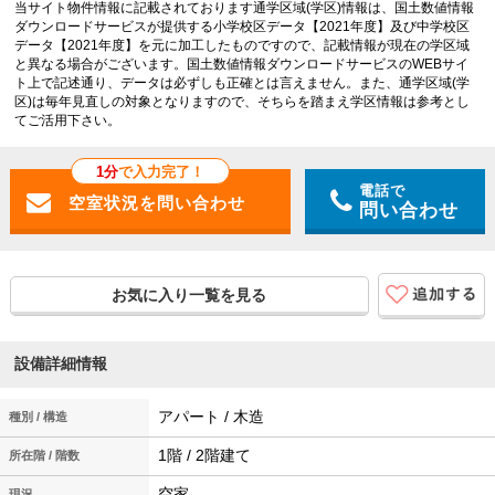
当サイト物件情報に記載されております通学区域(学区)情報は、国土数値情報
ダウンロードサービスが提供する小学校区データ【2021年度】及び中学校区
データ【2021年度】を元に加工したものですので、記載情報が現在の学区域
と異なる場合がございます。国土数値情報ダウンロードサービスのWEBサイ
ト上で記述通り、データは必ずしも正確とは言えません。また、通学区域(学
区)は毎年見直しの対象となりますので、そちらを踏まえ学区情報は参考とし
てご活用下さい。
1分
で入力完了！
電話で
問い合わせ
お気に入り一覧を見る
設備詳細情報
アパート / 木造
種別 / 構造
1階 / 2階建て
所在階 / 階数
空家
現況