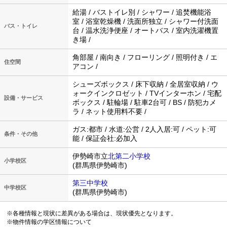
給湯 / バストイレ別 / シャワー / 追焚機能浴
室 / 浴室乾燥機 / 洗面所独立 / シャワー付洗面
バス・トイレ
台 / 温水洗浄便座 / オートバス / 室内洗濯機置
き場 /
角部屋 / 南向き / フローリング / 照明付き / エ
住空間
アコン /
シューズボックス / 床下収納 / 全居室収納 / ウ
ォークインクロゼット / TVインターホン / 宅配
設備・サービス
ボックス / 駐輪場 / 駐車2台可 / BS / 防犯カメ
ラ / ネット使用料不要 /
ガス:都市 / 水道:公営 / 2人入居:可 / ペット:可
条件・その他
能 / 保証会社:必加入
伊勢崎市立
北第二小学校
小学校区
(群馬県伊勢崎市)
第三中学校
中学校区
(群馬県伊勢崎市)
※各種情報と現状に差異がある場合は、現状優先となります。
※物件情報の学区情報について