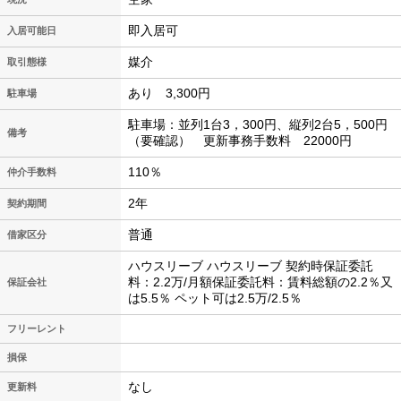
即入居可
入居可能日
媒介
取引態様
あり 3,300円
駐車場
駐車場：並列1台3，300円、縦列2台5，500円
備考
（要確認） 更新事務手数料 22000円
110％
仲介手数料
2年
契約期間
普通
借家区分
ハウスリーブ ハウスリーブ 契約時保証委託
料：2.2万/月額保証委託料：賃料総額の2.2％又
保証会社
は5.5％ ペット可は2.5万/2.5％
フリーレント
損保
なし
更新料