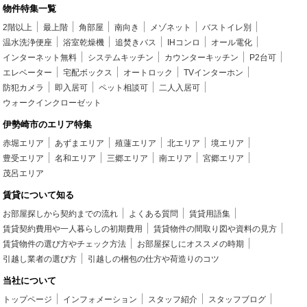
物件特集一覧
2階以上
最上階
角部屋
南向き
メゾネット
バストイレ別
温水洗浄便座
浴室乾燥機
追焚きバス
IHコンロ
オール電化
インターネット無料
システムキッチン
カウンターキッチン
P2台可
エレベーター
宅配ボックス
オートロック
TVインターホン
防犯カメラ
即入居可
ペット相談可
二人入居可
ウォークインクローゼット
伊勢崎市のエリア特集
赤堀エリア
あずまエリア
殖蓮エリア
北エリア
境エリア
豊受エリア
名和エリア
三郷エリア
南エリア
宮郷エリア
茂呂エリア
賃貸について知る
お部屋探しから契約までの流れ
よくある質問
賃貸用語集
賃貸契約費用や一人暮らしの初期費用
賃貸物件の間取り図や資料の見方
賃貸物件の選び方やチェック方法
お部屋探しにオススメの時期
引越し業者の選び方
引越しの梱包の仕方や荷造りのコツ
当社について
トップページ
インフォメーション
スタッフ紹介
スタッフブログ