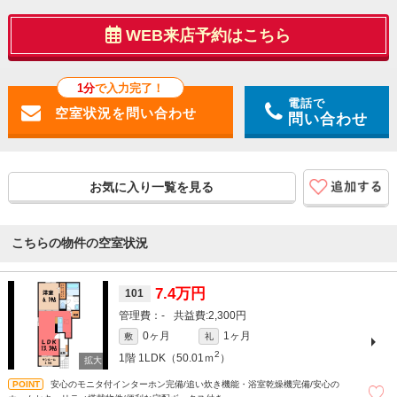
WEB来店予約はこちら
1分
で入力完了！
電話で
問い合わせ
お気に入り一覧を見る
こちらの物件の空室状況
7.4万円
101
-
2,300円
0ヶ月
1ヶ月
敷
礼
2
1階
1LDK（50.01ｍ
）
安心のモニタ付インターホン完備/追い炊き機能・浴室乾燥機完備/安心の