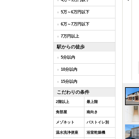
5万～6万円以下
6万～7万円以下
7万円以上
駅からの徒歩
5分以内
10分以内
15分以内
こだわりの条件
2階以上
最上階
角部屋
南向き
メゾネット
バストイレ別
温水洗浄便座
浴室乾燥機