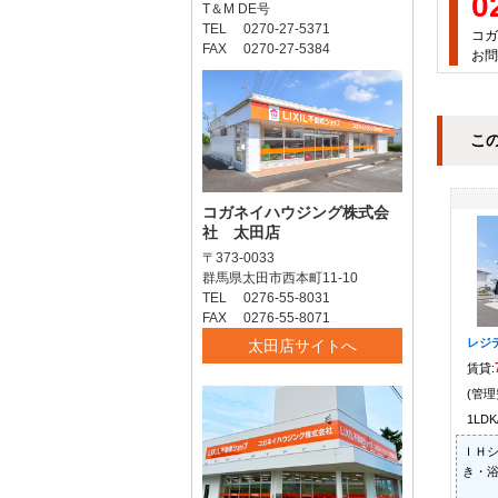
0
T＆M DE号
TEL 0270-27-5371
コガ
FAX 0270-27-5384
お問
こ
コガネイハウジング株式会
社 太田店
〒373-0033
群馬県太田市西本町11-10
TEL 0276-55-8031
FAX 0276-55-8071
レジ
太田店サイトへ
賃貸:
(管理
1LDK
ＩＨシ
き・浴