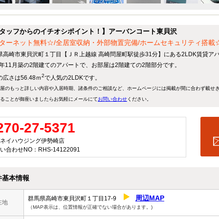
タッフからのイチオシポイント！】アーバンコート東貝沢
ターネット無料☆/全居室収納・外部物置完備/ホームセキュリティ搭載☆
県高崎市東貝沢町１丁目【ＪＲ上越線 高崎問屋町駅徒歩31分】にある2LDK賃貸ア
24年11月築の2階建てのアパートで、お部屋は2階建ての2階部分です。
2
広さは56.48ｍ
で人気の2LDKです。
屋のもっと詳しい内容や入居時期、諸条件のご相談など、ホームページには掲載が間に合わず載せ
ることが御座いましたらお気軽にメールにて
お問い合わせ
ください。
270-27-5371
ネイハウジング伊勢崎店
い合わせNO：RHS-14122091
件基本情報
周辺MAP
群馬県高崎市東貝沢町１丁目17-9
在地
（MAP表示は、位置情報が正確でない場合があります。)