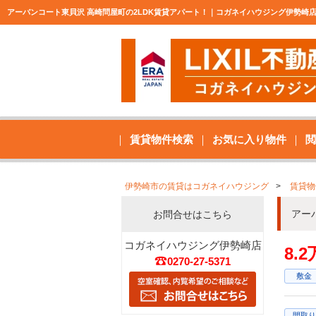
アーバンコート東貝沢 高崎問屋町の2LDK賃貸アパート！｜コガネイハウジング伊勢崎
賃貸物件検索
お気に入り物件
閲
伊勢崎市の賃貸はコガネイハウジング
賃貸物
アー
お問合せはこちら
コガネイハウジング伊勢崎店
8.
0270-27-5371
敷金
間取り