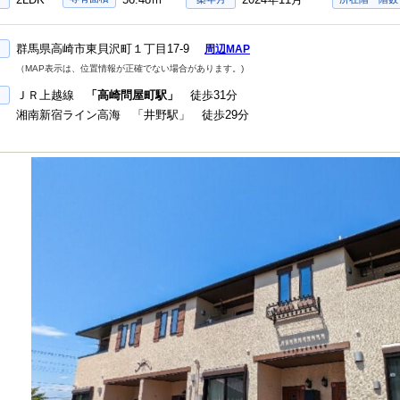
群馬県高崎市東貝沢町１丁目17-9
周辺MAP
（MAP表示は、位置情報が正確でない場合があります。)
ＪＲ上越線
「高崎問屋町駅」
徒歩31分
湘南新宿ライン高海 「井野駅」 徒歩29分