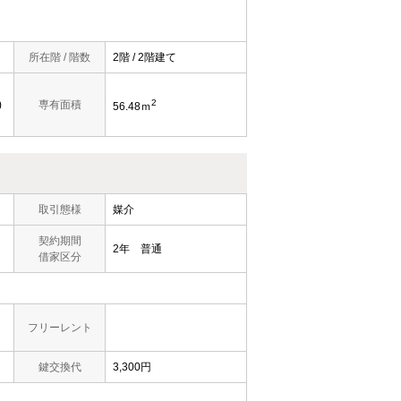
所在階 / 階数
2階 / 2階建て
2
)
専有面積
56.48ｍ
取引態様
媒介
契約期間
2年 普通
借家区分
フリーレント
鍵交換代
3,300円