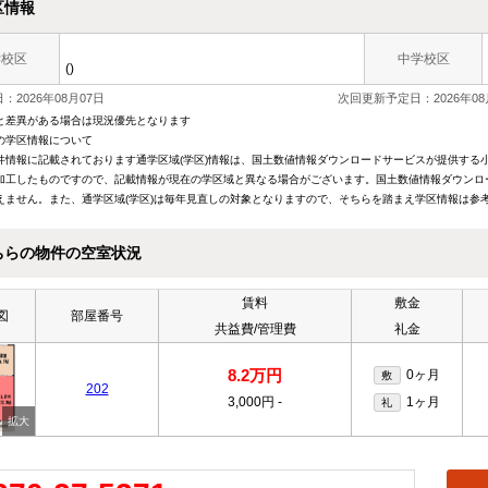
区情報
学校区
中学校区
()
：2026年08月07日
次回更新予定日：2026年08
と差異がある場合は現況優先となります
の学区情報について
件情報に記載されております通学区域(学区)情報は、国土数値情報ダウンロードサービスが提供する小学
加工したものですので、記載情報が現在の学区域と異なる場合がございます。国土数値情報ダウンロ
えません。また、通学区域(学区)は毎年見直しの対象となりますので、そちらを踏まえ学区情報は参
ちらの物件の空室状況
賃料
敷金
図
部屋番号
共益費/管理費
礼金
8.2万円
0ヶ月
敷
202
3,000円
-
1ヶ月
礼