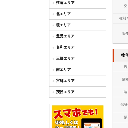
殖蓮エリア
交
北エリア
種別 
境エリア
築
豊受エリア
名和エリア
物
三郷エリア
現
南エリア
駐
宮郷エリア
茂呂エリア
備
保証
損