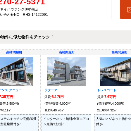
270-27-5371
ネイハウジング伊勢崎店
い合わせNO：RHS-14122091
の物件に似た物件をチェック！
高崎問屋町
高崎問屋町
高崎問屋町
デンス アニュー
ラクーア
トレスコート
7.35万円
8.1万円
7.6万円
賃貸:
賃貸:
費等:3,500円)
(管理費等:4,000円)
(管理費等:4,000円)
/40.11㎡
1LDK/40.70㎡
2LDK/64.32㎡
ステムキッチン完備/追焚
インターネット無料/全室エアコ
人気のメゾネット物件☆
室乾燥機付き/
ン完備で快適/
付き/