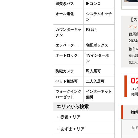
追焚きバス
IHコンロ
オール電化
システムキッチ
ン
【ス
イン
カウンターキッ
P2台可
群馬
チン
20
エレベーター
宅配ボックス
物件の
オートロック
TVインターホ
※お部
ン
気にな
防犯カメラ
即入居可
0
ペット相談可
二人入居可
コガ
ウォークインク
インターネット
お問
ローゼット
無料
エリアから検索
物
赤堀エリア
所
あずまエリア