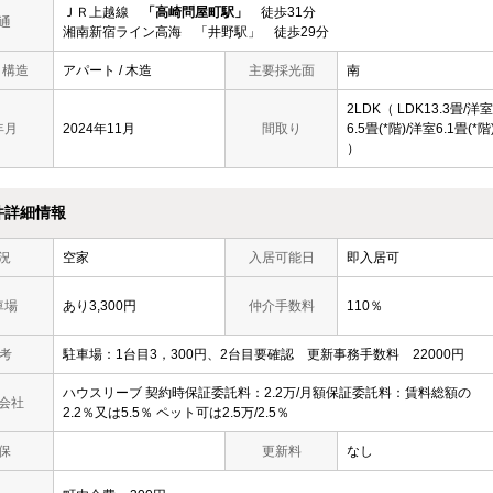
ＪＲ上越線
「高崎問屋町駅」
徒歩31分
通
湘南新宿ライン高海 「井野駅」 徒歩29分
/ 構造
アパート / 木造
主要採光面
南
2LDK（ LDK13.3畳/洋室
年月
2024年11月
間取り
6.5畳(*階)/洋室6.1畳(*階
）
件詳細情報
況
空家
入居可能日
即入居可
車場
あり3,300円
仲介手数料
110％
 考
駐車場：1台目3，300円、2台目要確認 更新事務手数料 22000円
ハウスリーブ 契約時保証委託料：2.2万/月額保証委託料：賃料総額の
会社
2.2％又は5.5％ ペット可は2.5万/2.5％
保
更新料
なし