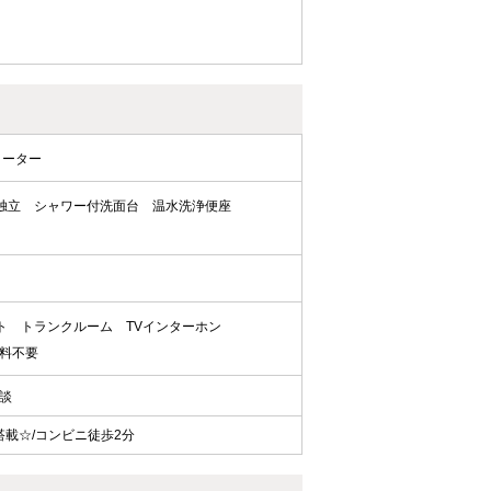
ヒーター
独立
シャワー付洗面台
温水洗浄便座
ト
トランクルーム
TVインターホン
料不要
相談
載☆/コンビニ徒歩2分