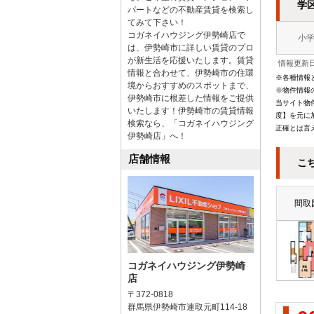
学
パートなどの不動産賃貸を検索し
てみて下さい！
コガネイハウジング伊勢崎店で
小
は、伊勢崎市に詳しい賃貸のプロ
が新生活を応援いたします。賃貸
情報更新日
情報と合わせて、伊勢崎市の住環
※各種情報
境からおすすめのスポットまで、
※物件情報
伊勢崎市に根差した情報をご提供
当サイト物
いたします！伊勢崎市の賃貸情報
度】を元に
検索なら、「コガネイハウジング
正確とは言
伊勢崎店」へ！
店舗情報
こ
間取
コガネイハウジング伊勢崎
店
〒372-0818
群馬県伊勢崎市連取元町114-18