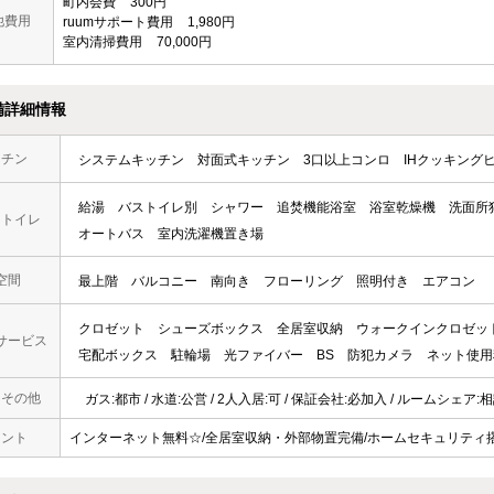
町内会費
300円
他費用
ruumサポート費用
1,980円
室内清掃費用
70,000円
備詳細情報
ッチン
システムキッチン
対面式キッチン
3口以上コンロ
IHクッキング
給湯
バストイレ別
シャワー
追焚機能浴室
浴室乾燥機
洗面所
・トイレ
オートバス
室内洗濯機置き場
空間
最上階
バルコニー
南向き
フローリング
照明付き
エアコン
クロゼット
シューズボックス
全居室収納
ウォークインクロゼッ
サービス
宅配ボックス
駐輪場
光ファイバー
BS
防犯カメラ
ネット使用
・その他
ガス:都市 / 水道:公営 / 2人入居:可 / 保証会社:必加入 / ルームシェア:
メント
インターネット無料☆/全居室収納・外部物置完備/ホームセキュリティ搭