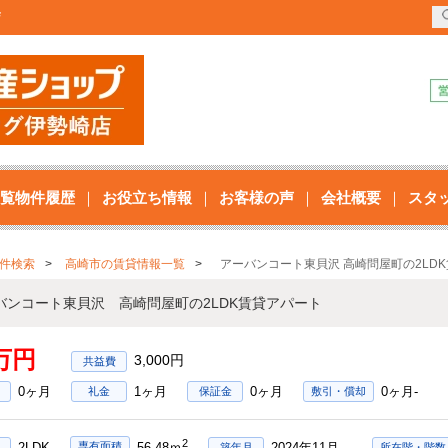
店
覧物件履歴
お役立ち情報
お客様の声
会社概要
スタ
件検索
高崎市の賃貸情報一覧
アーバンコート東貝沢 高崎問屋町の2LD
バンコート東貝沢 高崎問屋町の2LDK賃貸アパート
2万円
3,000円
0ヶ月
1ヶ月
0ヶ月
0ヶ月-
礼金
保証金
敷引・償却
2
2LDK
2024年11月
専有面積
56.48ｍ
築年月
所在階・階数