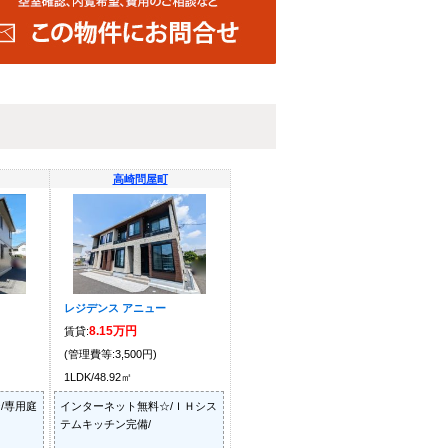
高崎問屋町
レジデンス アニュー
8.15万円
賃貸:
(管理費等:3,500円)
1LDK/48.92㎡
/専用庭
インターネット無料☆/ＩＨシス
テムキッチン完備/