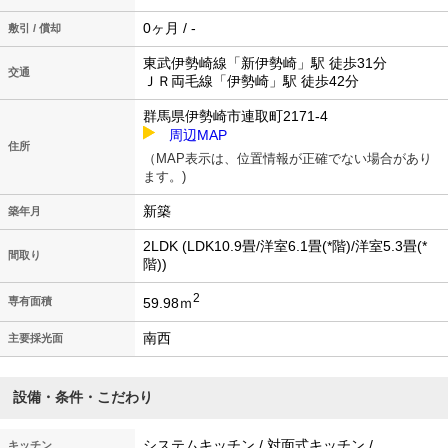
0ヶ月 / -
敷引 / 償却
東武伊勢崎線「新伊勢崎」駅 徒歩31分
交通
ＪＲ両毛線「伊勢崎」駅 徒歩42分
群馬県伊勢崎市連取町2171-4
周辺MAP
住所
（MAP表示は、位置情報が正確でない場合があり
ます。)
新築
築年月
2LDK (LDK10.9畳/洋室6.1畳(*階)/洋室5.3畳(*
間取り
階))
2
59.98ｍ
専有面積
南西
主要採光面
設備・条件・こだわり
システムキッチン / 対面式キッチン /
キッチン