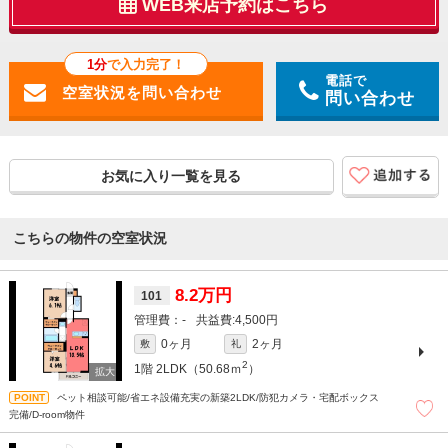
WEB来店予約はこちら
1分
で入力完了！
電話で
問い合わせ
お気に入り一覧を見る
こちらの物件の空室状況
8.2万円
101
-
4,500円
0ヶ月
2ヶ月
敷
礼
2
1階
2LDK（50.68ｍ
）
ペット相談可能/省エネ設備充実の新築2LDK/防犯カメラ・宅配ボックス
完備/D-room物件