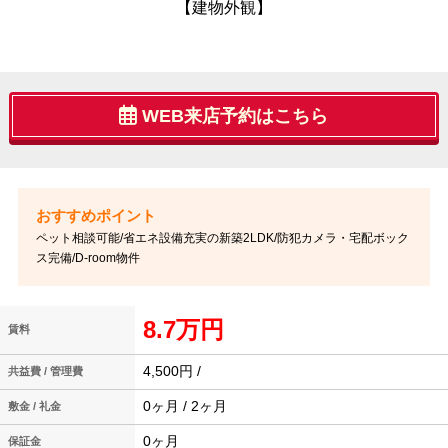
【建物外観】
WEB来店予約はこちら
ペット相談可能/省エネ設備充実の新築2LDK/防犯カメラ・宅配ボック
ス完備/D-room物件
8.7万円
賃料
4,500円 /
共益費 / 管理費
0ヶ月 / 2ヶ月
敷金 / 礼金
0ヶ月
保証金