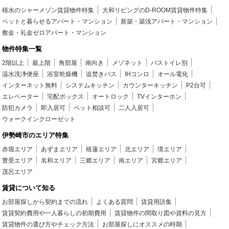
積水のシャーメゾン賃貸物件特集
大和リビングのD-ROOM賃貸物件特集
ペットと暮らせるアパート・マンション
新築・築浅アパート・マンション
敷金・礼金ゼロアパート・マンション
物件特集一覧
2階以上
最上階
角部屋
南向き
メゾネット
バストイレ別
温水洗浄便座
浴室乾燥機
追焚きバス
IHコンロ
オール電化
インターネット無料
システムキッチン
カウンターキッチン
P2台可
エレベーター
宅配ボックス
オートロック
TVインターホン
防犯カメラ
即入居可
ペット相談可
二人入居可
ウォークインクローゼット
伊勢崎市のエリア特集
赤堀エリア
あずまエリア
殖蓮エリア
北エリア
境エリア
豊受エリア
名和エリア
三郷エリア
南エリア
宮郷エリア
茂呂エリア
賃貸について知る
お部屋探しから契約までの流れ
よくある質問
賃貸用語集
賃貸契約費用や一人暮らしの初期費用
賃貸物件の間取り図や資料の見方
賃貸物件の選び方やチェック方法
お部屋探しにオススメの時期