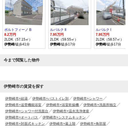
ポルトフィーノ B
ルパルク II
ルパルク I
8.2万円
7.95万円
7.95万円
2LDK（57.15㎡）
2LDK（59.55㎡）
2LDK（58.57㎡）
伊勢崎
/徒歩41分
伊勢崎
/徒歩17分
伊勢崎
/徒歩17分
今まで閲覧した物件
伊勢崎市の賃貸を探す
伊勢崎市+給湯
伊勢崎市+バストイレ別
伊勢崎市+シャワー
伊勢崎市+追焚機能浴室
伊勢崎市+浴室乾燥機
伊勢崎市+洗面所独立
伊勢崎市+シャワー付洗面台
伊勢崎市+温水洗浄便座
伊勢崎市+オートバス
伊勢崎市+システムキッチン
伊勢崎市+対面式キッチン
伊勢崎市+最上階
伊勢崎市+角部屋