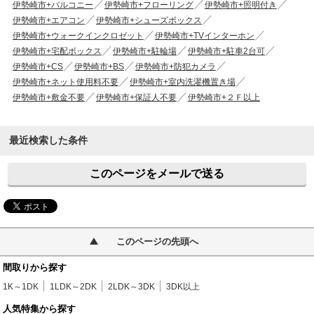
伊勢崎市+バルコニー
伊勢崎市+フローリング
伊勢崎市+照明付き
伊勢崎市+エアコン
伊勢崎市+シューズボックス
伊勢崎市+ウォークインクロゼット
伊勢崎市+TVインターホン
伊勢崎市+宅配ボックス
伊勢崎市+駐輪場
伊勢崎市+駐車2台可
伊勢崎市+CS
伊勢崎市+BS
伊勢崎市+防犯カメラ
伊勢崎市+ネット使用料不要
伊勢崎市+室内洗濯機置き場
伊勢崎市+敷金不要
伊勢崎市+保証人不要
伊勢崎市+２Ｆ以上
最近検索した条件
このページをメールで送る
このページの先頭へ
間取りから探す
1K～1DK
1LDK～2DK
2LDK～3DK
3DK以上
人気特集から探す