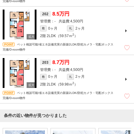
完備/D-room物件
8.5万円
202
-
4,500円
0ヶ月
2ヶ月
敷
礼
2
2階
2LDK（59.57ｍ
）
ペット相談可能/省エネ設備充実の新築2LDK/防犯カメラ・宅配ボックス
完備/D-room物件
8.7万円
203
-
4,500円
0ヶ月
2ヶ月
敷
礼
2
2階
2LDK（59.98ｍ
）
ペット相談可能/省エネ設備充実の新築2LDK/防犯カメラ・宅配ボックス
完備/D-room物件
条件の近い物件が見つかりました