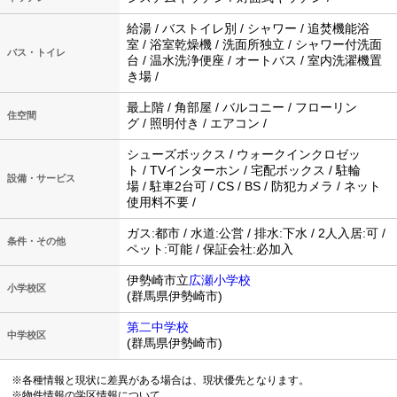
給湯 / バストイレ別 / シャワー / 追焚機能浴
室 / 浴室乾燥機 / 洗面所独立 / シャワー付洗面
バス・トイレ
台 / 温水洗浄便座 / オートバス / 室内洗濯機置
き場 /
最上階 / 角部屋 / バルコニー / フローリン
住空間
グ / 照明付き / エアコン /
シューズボックス / ウォークインクロゼッ
ト / TVインターホン / 宅配ボックス / 駐輪
設備・サービス
場 / 駐車2台可 / CS / BS / 防犯カメラ / ネット
使用料不要 /
ガス:都市 / 水道:公営 / 排水:下水 / 2人入居:可 /
条件・その他
ペット:可能 / 保証会社:必加入
伊勢崎市立
広瀬小学校
小学校区
(群馬県伊勢崎市)
第二中学校
中学校区
(群馬県伊勢崎市)
※各種情報と現状に差異がある場合は、現状優先となります。
※物件情報の学区情報について