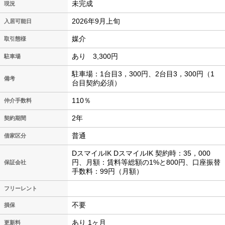
未完成
現況
2026年9月上旬
入居可能日
媒介
取引態様
あり 3,300円
駐車場
駐車場：1台目3，300円、2台目3，300円（1
備考
台目契約必須）
110％
仲介手数料
2年
契約期間
普通
借家区分
DスマイルIK DスマイルIK 契約時：35，000
円、月額：賃料等総額の1%と800円、口座振替
保証会社
手数料：99円（月額）
フリーレント
不要
損保
あり 1ヶ月
更新料