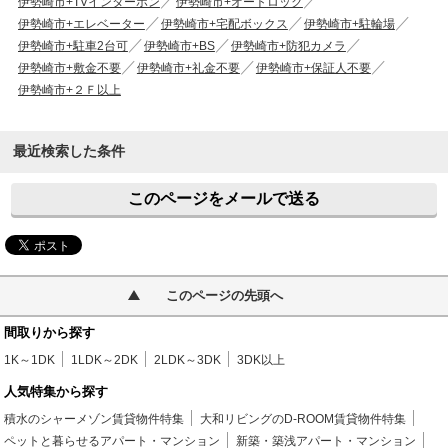
伊勢崎市+TVインターホン
伊勢崎市+オートロック
伊勢崎市+エレベーター
伊勢崎市+宅配ボックス
伊勢崎市+駐輪場
伊勢崎市+駐車2台可
伊勢崎市+BS
伊勢崎市+防犯カメラ
伊勢崎市+敷金不要
伊勢崎市+礼金不要
伊勢崎市+保証人不要
伊勢崎市+２Ｆ以上
最近検索した条件
このページをメールで送る
このページの先頭へ
間取りから探す
1K～1DK
1LDK～2DK
2LDK～3DK
3DK以上
人気特集から探す
積水のシャーメゾン賃貸物件特集
大和リビングのD-ROOM賃貸物件特集
ペットと暮らせるアパート・マンション
新築・築浅アパート・マンション