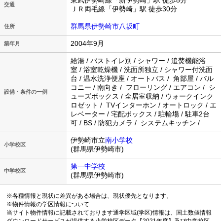
東武伊勢崎線「新伊勢崎」駅 徒歩8分
交通
ＪＲ両毛線「伊勢崎」駅 徒歩30分
群馬県伊勢崎市八坂町
住所
2004年9月
築年月
給湯 / バストイレ別 / シャワー / 追焚機能浴
室 / 浴室乾燥機 / 洗面所独立 / シャワー付洗面
台 / 温水洗浄便座 / オートバス / 角部屋 / バル
コニー / 南向き / フローリング / エアコン / シ
設備・条件の一例
ューズボックス / 全居室収納 / ウォークインク
ロゼット / TVインターホン / オートロック / エ
レベーター / 宅配ボックス / 駐輪場 / 駐車2台
可 / BS / 防犯カメラ / システムキッチン /
伊勢崎市立
南小学校
小学校区
(群馬県伊勢崎市)
第一中学校
中学校区
(群馬県伊勢崎市)
※各種情報と現状に差異がある場合は、現状優先となります。
※物件情報の学区情報について
当サイト物件情報に記載されております通学区域(学区)情報は、国土数値情報