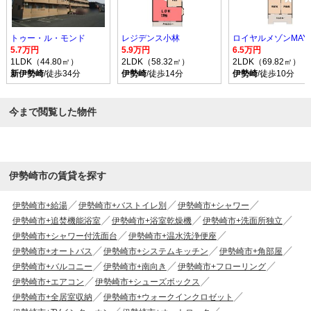
トゥー・ル・モンド
レジデンス小林
ロイヤルメゾンMAY
5.7万円
5.9万円
6.5万円
1LDK（44.80㎡）
2LDK（58.32㎡）
2LDK（69.82㎡）
新伊勢崎
/徒歩34分
伊勢崎
/徒歩14分
伊勢崎
/徒歩10分
今まで閲覧した物件
伊勢崎市の賃貸を探す
伊勢崎市+給湯
伊勢崎市+バストイレ別
伊勢崎市+シャワー
伊勢崎市+追焚機能浴室
伊勢崎市+浴室乾燥機
伊勢崎市+洗面所独立
伊勢崎市+シャワー付洗面台
伊勢崎市+温水洗浄便座
伊勢崎市+オートバス
伊勢崎市+システムキッチン
伊勢崎市+角部屋
伊勢崎市+バルコニー
伊勢崎市+南向き
伊勢崎市+フローリング
伊勢崎市+エアコン
伊勢崎市+シューズボックス
伊勢崎市+全居室収納
伊勢崎市+ウォークインクロゼット