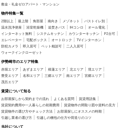
敷金・礼金ゼロアパート・マンション
物件特集一覧
2階以上
最上階
角部屋
南向き
メゾネット
バストイレ別
温水洗浄便座
浴室乾燥機
追焚きバス
IHコンロ
オール電化
インターネット無料
システムキッチン
カウンターキッチン
P2台可
エレベーター
宅配ボックス
オートロック
TVインターホン
防犯カメラ
即入居可
ペット相談可
二人入居可
ウォークインクローゼット
伊勢崎市のエリア特集
赤堀エリア
あずまエリア
殖蓮エリア
北エリア
境エリア
豊受エリア
名和エリア
三郷エリア
南エリア
宮郷エリア
茂呂エリア
賃貸について知る
お部屋探しから契約までの流れ
よくある質問
賃貸用語集
賃貸契約費用や一人暮らしの初期費用
賃貸物件の間取り図や資料の見方
賃貸物件の選び方やチェック方法
お部屋探しにオススメの時期
引越し業者の選び方
引越しの梱包の仕方や荷造りのコツ
当社について