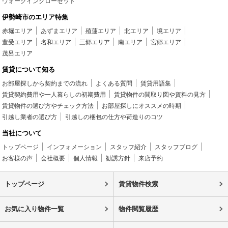
ウォークインクローゼット
伊勢崎市のエリア特集
赤堀エリア
あずまエリア
殖蓮エリア
北エリア
境エリア
豊受エリア
名和エリア
三郷エリア
南エリア
宮郷エリア
茂呂エリア
賃貸について知る
お部屋探しから契約までの流れ
よくある質問
賃貸用語集
賃貸契約費用や一人暮らしの初期費用
賃貸物件の間取り図や資料の見方
賃貸物件の選び方やチェック方法
お部屋探しにオススメの時期
引越し業者の選び方
引越しの梱包の仕方や荷造りのコツ
当社について
トップページ
インフォメーション
スタッフ紹介
スタッフブログ
お客様の声
会社概要
個人情報
勧誘方針
来店予約
トップページ
賃貸物件検索
お気に入り物件一覧
物件閲覧履歴