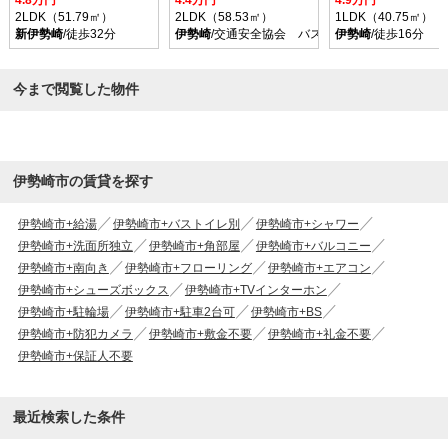
4.8万円
4.4万円
4.9万円
2LDK（51.79㎡）
2LDK（58.53㎡）
1LDK（40.75㎡）
新伊勢崎
/徒歩32分
伊勢崎
/交通安全協会 バス乗車時間15分 停歩6
伊勢崎
/徒歩16分
今まで閲覧した物件
伊勢崎市の賃貸を探す
伊勢崎市+給湯
伊勢崎市+バストイレ別
伊勢崎市+シャワー
伊勢崎市+洗面所独立
伊勢崎市+角部屋
伊勢崎市+バルコニー
伊勢崎市+南向き
伊勢崎市+フローリング
伊勢崎市+エアコン
伊勢崎市+シューズボックス
伊勢崎市+TVインターホン
伊勢崎市+駐輪場
伊勢崎市+駐車2台可
伊勢崎市+BS
伊勢崎市+防犯カメラ
伊勢崎市+敷金不要
伊勢崎市+礼金不要
伊勢崎市+保証人不要
最近検索した条件