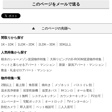
このページをメールで送る
このページの先頭へ
間取りから探す
1K～1DK
1LDK～2DK
2LDK～3DK
3DK以上
人気特集から探す
積水のシャーメゾン賃貸物件特集
大和リビングのD-ROOM賃貸物件特集
ペットと暮らせるアパート・マンション
新築・築浅アパート・マンション
敷金・礼金ゼロアパート・マンション
物件特集一覧
2階以上
最上階
角部屋
南向き
メゾネット
バストイレ別
温水洗浄便座
浴室乾燥機
追焚きバス
IHコンロ
オール電化
インターネット無料
システムキッチン
カウンターキッチン
P2台可
エレベーター
宅配ボックス
オートロック
TVインターホン
防犯カメラ
即入居可
ペット相談可
二人入居可