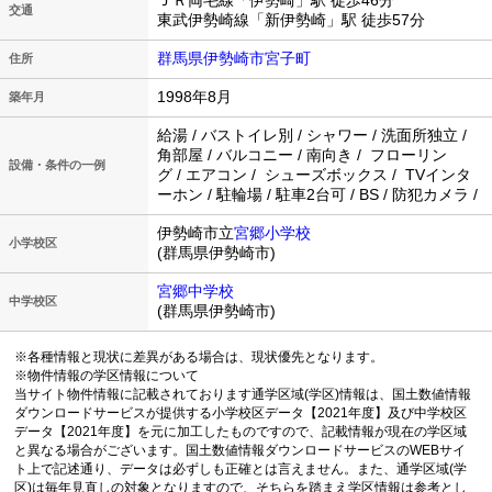
ＪＲ両毛線「伊勢崎」駅 徒歩46分
交通
東武伊勢崎線「新伊勢崎」駅 徒歩57分
群馬県伊勢崎市宮子町
住所
1998年8月
築年月
給湯 / バストイレ別 / シャワー / 洗面所独立 /
角部屋 / バルコニー / 南向き / フローリン
設備・条件の一例
グ / エアコン / シューズボックス / TVインタ
ーホン / 駐輪場 / 駐車2台可 / BS / 防犯カメラ /
伊勢崎市立
宮郷小学校
小学校区
(群馬県伊勢崎市)
宮郷中学校
中学校区
(群馬県伊勢崎市)
※各種情報と現状に差異がある場合は、現状優先となります。
※物件情報の学区情報について
当サイト物件情報に記載されております通学区域(学区)情報は、国土数値情報
ダウンロードサービスが提供する小学校区データ【2021年度】及び中学校区
データ【2021年度】を元に加工したものですので、記載情報が現在の学区域
と異なる場合がございます。国土数値情報ダウンロードサービスのWEBサイ
ト上で記述通り、データは必ずしも正確とは言えません。また、通学区域(学
区)は毎年見直しの対象となりますので、そちらを踏まえ学区情報は参考とし