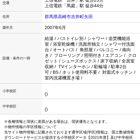
上信電鉄「吉井」駅 徒歩25分
交通
上信電鉄「馬庭」駅 徒歩44分
群馬県高崎市吉井町矢田
住所
2007年6月
築年月
給湯 / バストイレ別 / シャワー / 追焚機能浴
室 / 浴室乾燥機 / 洗面所独立 / シャワー付洗面
台 / オートバス / 角部屋 / バルコニー / 南向
き / フローリング / 照明付き / エアコン / クロ
設備・条件の一例
ゼット / シューズボックス / 床下収納 / 全居室
収納 / TVインターホン / 駐輪場 / 駐車2台
可 / BS / ネット使用料不要 / 対面式キッチン /
室内洗濯機置き場 /
小学校区
()
中学校区
()
※各種情報と現状に差異がある場合は、現状優先となります。
※物件情報の学区情報について
当サイト物件情報に記載されております通学区域(学区)情報は、国土数値情報
ダウンロードサービスが提供する小学校区データ【2021年度】及び中学校区