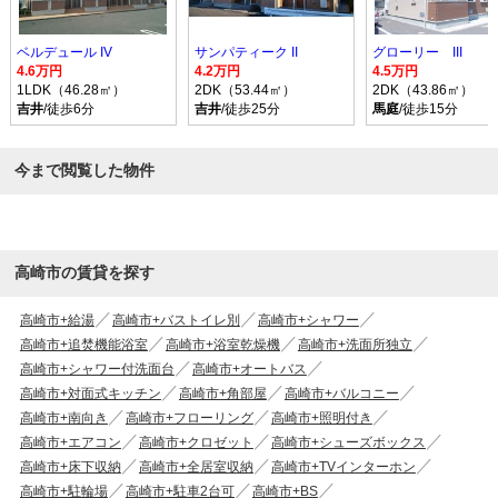
ベルデュール IV
サンパティーク II
グローリー III
4.6万円
4.2万円
4.5万円
1LDK（46.28㎡）
2DK（53.44㎡）
2DK（43.86㎡）
吉井
/徒歩6分
吉井
/徒歩25分
馬庭
/徒歩15分
今まで閲覧した物件
高崎市の賃貸を探す
高崎市+給湯
高崎市+バストイレ別
高崎市+シャワー
高崎市+追焚機能浴室
高崎市+浴室乾燥機
高崎市+洗面所独立
高崎市+シャワー付洗面台
高崎市+オートバス
高崎市+対面式キッチン
高崎市+角部屋
高崎市+バルコニー
高崎市+南向き
高崎市+フローリング
高崎市+照明付き
高崎市+エアコン
高崎市+クロゼット
高崎市+シューズボックス
高崎市+床下収納
高崎市+全居室収納
高崎市+TVインターホン
高崎市+駐輪場
高崎市+駐車2台可
高崎市+BS