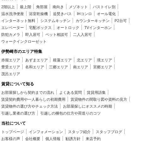
2階以上
最上階
角部屋
南向き
メゾネット
バストイレ別
温水洗浄便座
浴室乾燥機
追焚きバス
IHコンロ
オール電化
インターネット無料
システムキッチン
カウンターキッチン
P2台可
エレベーター
宅配ボックス
オートロック
TVインターホン
防犯カメラ
即入居可
ペット相談可
二人入居可
ウォークインクローゼット
伊勢崎市のエリア特集
赤堀エリア
あずまエリア
殖蓮エリア
北エリア
境エリア
豊受エリア
名和エリア
三郷エリア
南エリア
宮郷エリア
茂呂エリア
賃貸について知る
お部屋探しから契約までの流れ
よくある質問
賃貸用語集
賃貸契約費用や一人暮らしの初期費用
賃貸物件の間取り図や資料の見方
賃貸物件の選び方やチェック方法
お部屋探しにオススメの時期
引越し業者の選び方
引越しの梱包の仕方や荷造りのコツ
当社について
トップページ
インフォメーション
スタッフ紹介
スタッフブログ
お客様の声
会社概要
個人情報
勧誘方針
来店予約