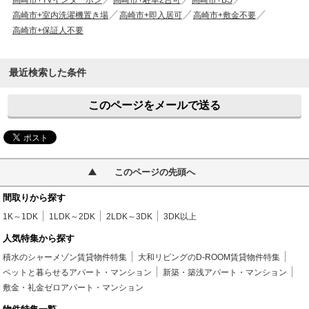
高崎市+TVインターホン
高崎市+駐車2台可
高崎市+BS
高崎市+室内洗濯機置き場
高崎市+即入居可
高崎市+敷金不要
高崎市+保証人不要
最近検索した条件
このページをメールで送る
このページの先頭へ
間取りから探す
1K～1DK
1LDK～2DK
2LDK～3DK
3DK以上
人気特集から探す
積水のシャーメゾン賃貸物件特集
大和リビングのD-ROOM賃貸物件特集
ペットと暮らせるアパート・マンション
新築・築浅アパート・マンション
敷金・礼金ゼロアパート・マンション