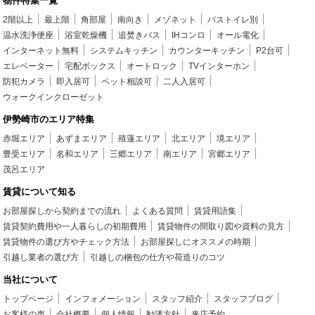
物件特集一覧
2階以上
最上階
角部屋
南向き
メゾネット
バストイレ別
温水洗浄便座
浴室乾燥機
追焚きバス
IHコンロ
オール電化
インターネット無料
システムキッチン
カウンターキッチン
P2台可
エレベーター
宅配ボックス
オートロック
TVインターホン
防犯カメラ
即入居可
ペット相談可
二人入居可
ウォークインクローゼット
伊勢崎市のエリア特集
赤堀エリア
あずまエリア
殖蓮エリア
北エリア
境エリア
豊受エリア
名和エリア
三郷エリア
南エリア
宮郷エリア
茂呂エリア
賃貸について知る
お部屋探しから契約までの流れ
よくある質問
賃貸用語集
賃貸契約費用や一人暮らしの初期費用
賃貸物件の間取り図や資料の見方
賃貸物件の選び方やチェック方法
お部屋探しにオススメの時期
引越し業者の選び方
引越しの梱包の仕方や荷造りのコツ
当社について
トップページ
インフォメーション
スタッフ紹介
スタッフブログ
お客様の声
会社概要
個人情報
勧誘方針
来店予約