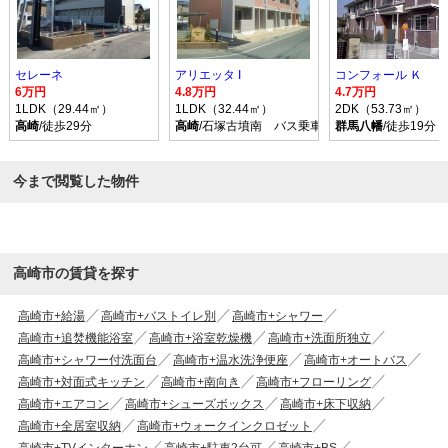
セレーネ
アリエッタ I
コンフォール Ｋ
6万円
4.8万円
4.7万円
1LDK（29.44㎡）
1LDK（32.44㎡）
2DK（53.73㎡）
高崎
/徒歩29分
高崎
/石塚古墳南 バス乗車時間22分 停歩12分
群馬八幡
/徒歩19分
今まで閲覧した物件
高崎市の賃貸を探す
高崎市+給湯
高崎市+バストイレ別
高崎市+シャワー
高崎市+追焚機能浴室
高崎市+浴室乾燥機
高崎市+洗面所独立
高崎市+シャワー付洗面台
高崎市+温水洗浄便座
高崎市+オートバス
高崎市+対面式キッチン
高崎市+南向き
高崎市+フローリング
高崎市+エアコン
高崎市+シューズボックス
高崎市+床下収納
高崎市+全居室収納
高崎市+ウォークインクロゼット