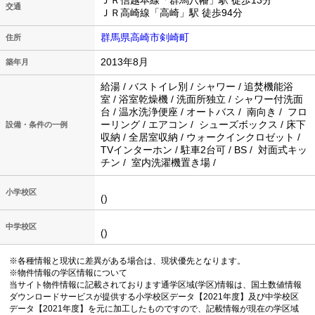
ＪＲ信越本線「群馬八幡」駅 徒歩13分
交通
ＪＲ高崎線「高崎」駅 徒歩94分
群馬県高崎市剣崎町
住所
2013年8月
築年月
給湯 / バストイレ別 / シャワー / 追焚機能浴
室 / 浴室乾燥機 / 洗面所独立 / シャワー付洗面
台 / 温水洗浄便座 / オートバス / 南向き / フロ
ーリング / エアコン / シューズボックス / 床下
設備・条件の一例
収納 / 全居室収納 / ウォークインクロゼット /
TVインターホン / 駐車2台可 / BS / 対面式キッ
チン / 室内洗濯機置き場 /
小学校区
()
中学校区
()
※各種情報と現状に差異がある場合は、現状優先となります。
※物件情報の学区情報について
当サイト物件情報に記載されております通学区域(学区)情報は、国土数値情報
ダウンロードサービスが提供する小学校区データ【2021年度】及び中学校区
データ【2021年度】を元に加工したものですので、記載情報が現在の学区域