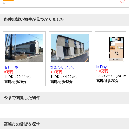
☆
条件の近い物件が見つかりました
le Rayon
セレーネ
ひまわり ノツケ
5.8万円
6万円
7.1万円
ワンルーム（34.15
1LDK（29.44㎡）
1LDK（44.32㎡）
高崎
/徒歩20分
高崎
/徒歩29分
高崎
/徒歩43分
今まで閲覧した物件
高崎市の賃貸を探す