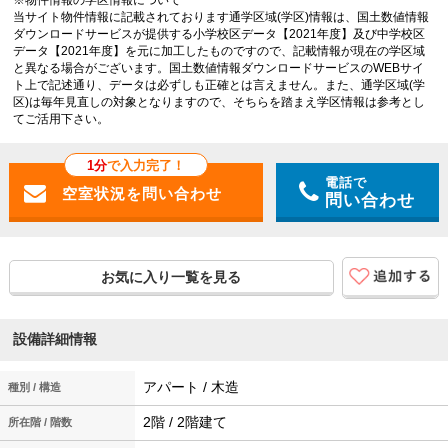
※物件情報の学区情報について
当サイト物件情報に記載されております通学区域(学区)情報は、国土数値情報
ダウンロードサービスが提供する小学校区データ【2021年度】及び中学校区
データ【2021年度】を元に加工したものですので、記載情報が現在の学区域
と異なる場合がございます。国土数値情報ダウンロードサービスのWEBサイ
ト上で記述通り、データは必ずしも正確とは言えません。また、通学区域(学
区)は毎年見直しの対象となりますので、そちらを踏まえ学区情報は参考とし
てご活用下さい。
1分
で入力完了！
電話で
問い合わせ
お気に入り一覧を見る
設備詳細情報
アパート / 木造
種別 / 構造
2階 / 2階建て
所在階 / 階数