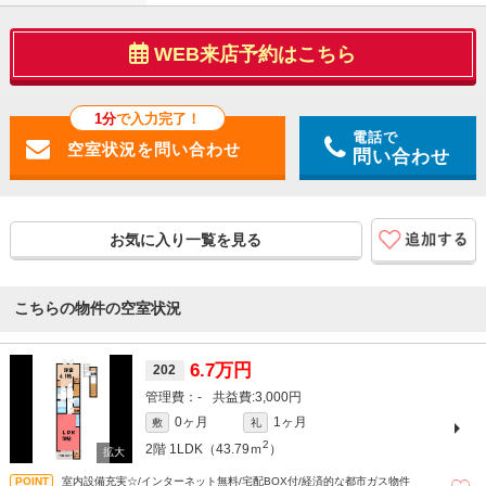
WEB来店予約はこちら
1分
で入力完了！
電話で
問い合わせ
お気に入り一覧を見る
こちらの物件の空室状況
6.7万円
202
-
3,000円
0ヶ月
1ヶ月
敷
礼
2
2階
1LDK（43.79ｍ
）
室内設備充実☆/インターネット無料/宅配BOX付/経済的な都市ガス物件