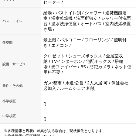
ヒーター /
給湯 / バストイレ別 / シャワー / 追焚機能浴
室 / 浴室乾燥機 / 洗面所独立 / シャワー付洗面
バス・トイレ
台 / 温水洗浄便座 / オートバス / 室内洗濯機置
き場 /
最上階 / バルコニー / フローリング / 照明付
住空間
き / エアコン /
クロゼット / シューズボックス / 全居室収
納 / TVインターホン / 宅配ボックス / 駐輪
設備・サービス
場 / 光ファイバー / BS / 防犯カメラ / ネット使
用料不要 /
ガス:都市 / 水道:公営 / 2人入居:可 / 保証会社:
条件・その他
必加入 / ルームシェア:相談
小学校区
()
中学校区
()
※各種情報と現状に差異がある場合は、現状優先となります。