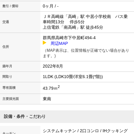
0ヶ月 / -
敷引 / 償却
ＪＲ高崎線「高崎」駅 中居小学校南 バス乗
車時間13分 停歩5分
交通
上信電鉄「南高崎」駅 徒歩45分
群馬県高崎市下中居町494-4
周辺MAP
住所
（MAP表示は、位置情報が正確でない場合があり
ます。)
2022年8月
築年月
1LDK (LDK10畳/洋室6.1畳(*階))
間取り
2
43.79ｍ
専有面積
東南
主要採光面
設備・条件・こだわり
システムキッチン / 2口コンロ / IHクッキング
キッチン