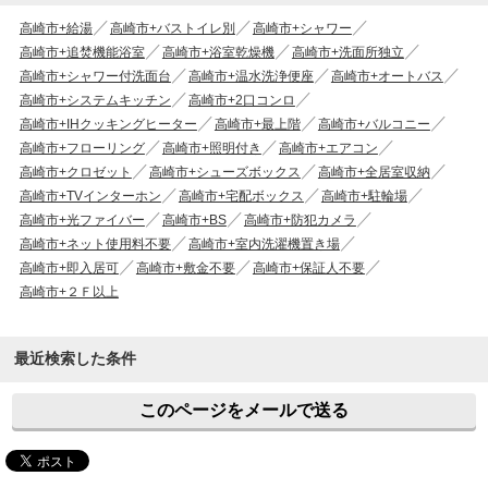
高崎市+給湯
高崎市+バストイレ別
高崎市+シャワー
高崎市+追焚機能浴室
高崎市+浴室乾燥機
高崎市+洗面所独立
高崎市+シャワー付洗面台
高崎市+温水洗浄便座
高崎市+オートバス
高崎市+システムキッチン
高崎市+2口コンロ
高崎市+IHクッキングヒーター
高崎市+最上階
高崎市+バルコニー
高崎市+フローリング
高崎市+照明付き
高崎市+エアコン
高崎市+クロゼット
高崎市+シューズボックス
高崎市+全居室収納
高崎市+TVインターホン
高崎市+宅配ボックス
高崎市+駐輪場
高崎市+光ファイバー
高崎市+BS
高崎市+防犯カメラ
高崎市+ネット使用料不要
高崎市+室内洗濯機置き場
高崎市+即入居可
高崎市+敷金不要
高崎市+保証人不要
高崎市+２Ｆ以上
最近検索した条件
このページをメールで送る