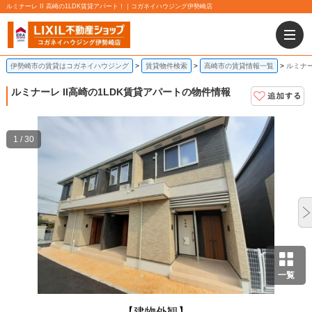
ルミナーレ II 高崎の1LDK賃貸アパート！｜コガネイハウジング伊勢崎店
伊勢崎市の賃貸はコガネイハウジング
賃貸物件検索
高崎市の賃貸情報一覧
ルミナー
ルミナーレ II
高崎の1LDK賃貸アパートの物件情報
1 / 30
一覧
【建物外観】