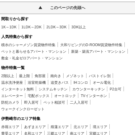
このページの先頭へ
間取りから探す
1K～1DK
1LDK～2DK
2LDK～3DK
3DK以上
人気特集から探す
積水のシャーメゾン賃貸物件特集
大和リビングのD-ROOM賃貸物件特集
ペットと暮らせるアパート・マンション
新築・築浅アパート・マンション
敷金・礼金ゼロアパート・マンション
物件特集一覧
2階以上
最上階
角部屋
南向き
メゾネット
バストイレ別
温水洗浄便座
浴室乾燥機
追焚きバス
IHコンロ
オール電化
インターネット無料
システムキッチン
カウンターキッチン
P2台可
エレベーター
宅配ボックス
オートロック
TVインターホン
防犯カメラ
即入居可
ペット相談可
二人入居可
ウォークインクローゼット
伊勢崎市のエリア特集
赤堀エリア
あずまエリア
殖蓮エリア
北エリア
境エリア
豊受エリア
名和エリア
三郷エリア
南エリア
宮郷エリア