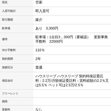
空家
現況
即入居可
入居可能日
媒介
取引態様
あり 3,300円
駐車場
駐車場：1台目3，300円（要確認） 更新事務
備考
手数料 22000円
110％
仲介手数料
2年
契約期間
普通
借家区分
ハウスリーブ ハウスリーブ 契約時保証委託
料：2.2万/月額保証委託料：賃料総額の2.2％又
保証会社
は5.5％ ペット可は2.5万/2.5％
フリーレント
損保
なし
更新料