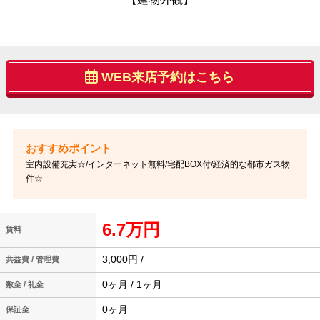
WEB来店予約はこちら
室内設備充実☆/インターネット無料/宅配BOX付/経済的な都市ガス物
件☆
6.7万円
賃料
3,000円 /
共益費 / 管理費
0ヶ月 / 1ヶ月
敷金 / 礼金
0ヶ月
保証金