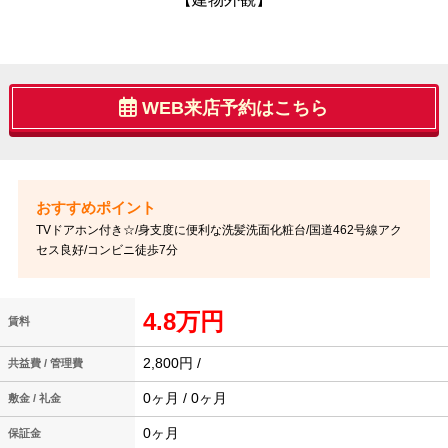
WEB来店予約はこちら
TVドアホン付き☆/身支度に便利な洗髪洗面化粧台/国道462号線アク
セス良好/コンビニ徒歩7分
4.8万円
賃料
2,800円 /
共益費 / 管理費
0ヶ月 / 0ヶ月
敷金 / 礼金
0ヶ月
保証金