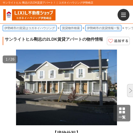
サンライトヒル 剛志の2LDK賃貸アパート！｜コガネイハウジング伊勢崎店
伊勢崎市の賃貸はコガネイハウジング
賃貸物件検索
伊勢崎市の賃貸情報一覧
サンラ
サンライトヒル
剛志の2LDK賃貸アパートの物件情報
1 / 26
一覧
【建物外観】