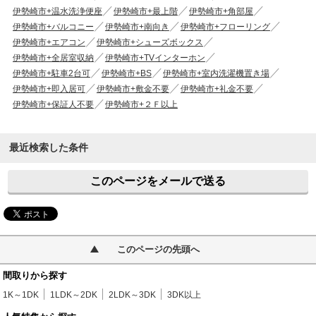
伊勢崎市+温水洗浄便座
伊勢崎市+最上階
伊勢崎市+角部屋
伊勢崎市+バルコニー
伊勢崎市+南向き
伊勢崎市+フローリング
伊勢崎市+エアコン
伊勢崎市+シューズボックス
伊勢崎市+全居室収納
伊勢崎市+TVインターホン
伊勢崎市+駐車2台可
伊勢崎市+BS
伊勢崎市+室内洗濯機置き場
伊勢崎市+即入居可
伊勢崎市+敷金不要
伊勢崎市+礼金不要
伊勢崎市+保証人不要
伊勢崎市+２Ｆ以上
最近検索した条件
このページをメールで送る
このページの先頭へ
間取りから探す
1K～1DK
1LDK～2DK
2LDK～3DK
3DK以上