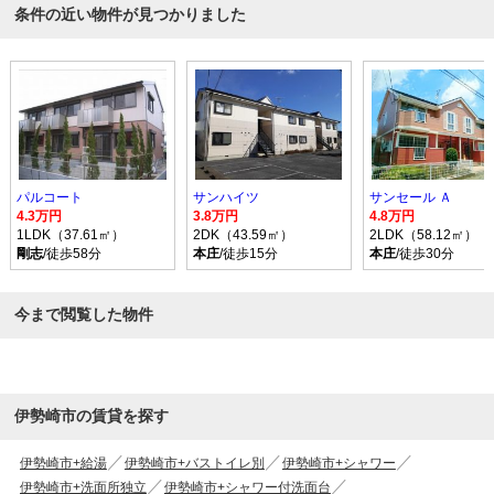
条件の近い物件が見つかりました
パルコート
サンハイツ
サンセール Ａ
4.3万円
3.8万円
4.8万円
1LDK（37.61㎡）
2DK（43.59㎡）
2LDK（58.12㎡）
剛志
/徒歩58分
本庄
/徒歩15分
本庄
/徒歩30分
今まで閲覧した物件
伊勢崎市の賃貸を探す
伊勢崎市+給湯
伊勢崎市+バストイレ別
伊勢崎市+シャワー
伊勢崎市+洗面所独立
伊勢崎市+シャワー付洗面台