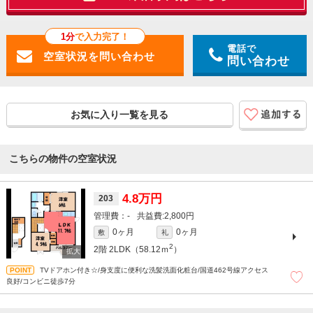
1分
で入力完了！
電話で
問い合わせ
お気に入り一覧を見る
こちらの物件の空室状況
4.8万円
203
-
2,800円
0ヶ月
0ヶ月
敷
礼
2
2階
2LDK（58.12ｍ
）
TVドアホン付き☆/身支度に便利な洗髪洗面化粧台/国道462号線アクセス
良好/コンビニ徒歩7分