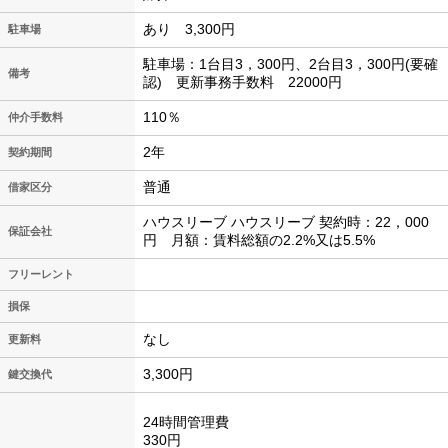
あり 3,300円
駐車場
駐車場：1台目3，300円、2台目3，300円(要確
備考
認) 更新事務手数料 22000円
110％
仲介手数料
2年
契約期間
普通
借家区分
ハウスリーブ ハウスリーブ 契約時：22，000
保証会社
円 月額：賃料総額の2.2%又は5.5%
フリーレント
損保
なし
更新料
3,300円
鍵交換代
24時間管理費
330円