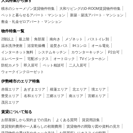
人気特集から探す
積水のシャーメゾン賃貸物件特集
大和リビングのD-ROOM賃貸物件特集
ペットと暮らせるアパート・マンション
新築・築浅アパート・マンション
敷金・礼金ゼロアパート・マンション
物件特集一覧
2階以上
最上階
角部屋
南向き
メゾネット
バストイレ別
温水洗浄便座
浴室乾燥機
追焚きバス
IHコンロ
オール電化
インターネット無料
システムキッチン
カウンターキッチン
P2台可
エレベーター
宅配ボックス
オートロック
TVインターホン
防犯カメラ
即入居可
ペット相談可
二人入居可
ウォークインクローゼット
伊勢崎市のエリア特集
赤堀エリア
あずまエリア
殖蓮エリア
北エリア
境エリア
豊受エリア
名和エリア
三郷エリア
南エリア
宮郷エリア
茂呂エリア
賃貸について知る
お部屋探しから契約までの流れ
よくある質問
賃貸用語集
賃貸契約費用や一人暮らしの初期費用
賃貸物件の間取り図や資料の見方