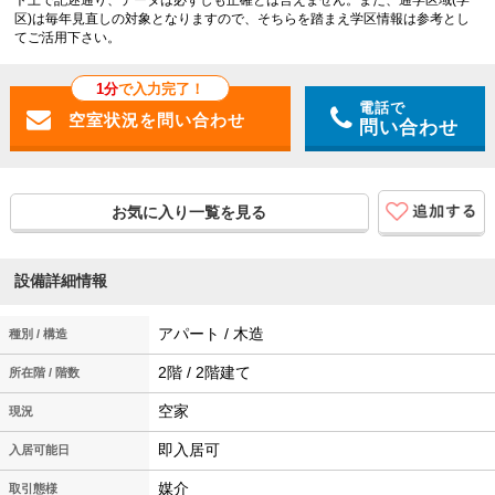
ト上で記述通り、データは必ずしも正確とは言えません。また、通学区域(学
区)は毎年見直しの対象となりますので、そちらを踏まえ学区情報は参考とし
てご活用下さい。
1分
で入力完了！
電話で
問い合わせ
お気に入り一覧を見る
設備詳細情報
アパート / 木造
種別 / 構造
2階 / 2階建て
所在階 / 階数
空家
現況
即入居可
入居可能日
媒介
取引態様