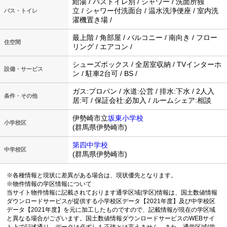
給湯 / バストイレ別 / シャワー / 洗面所独
立 / シャワー付洗面台 / 温水洗浄便座 / 室内洗
バス・トイレ
濯機置き場 /
最上階 / 角部屋 / バルコニー / 南向き / フロー
住空間
リング / エアコン /
シューズボックス / 全居室収納 / TVインターホ
設備・サービス
ン / 駐車2台可 / BS /
ガス:プロパン / 水道:公営 / 排水:下水 / 2人入
条件・その他
居:可 / 保証会社:必加入 / ルームシェア:相談
伊勢崎市立
坂東小学校
小学校区
(群馬県伊勢崎市)
第四中学校
中学校区
(群馬県伊勢崎市)
※各種情報と現状に差異がある場合は、現状優先となります。
※物件情報の学区情報について
当サイト物件情報に記載されております通学区域(学区)情報は、国土数値情報
ダウンロードサービスが提供する小学校区データ【2021年度】及び中学校区
データ【2021年度】を元に加工したものですので、記載情報が現在の学区域
と異なる場合がございます。国土数値情報ダウンロードサービスのWEBサイ