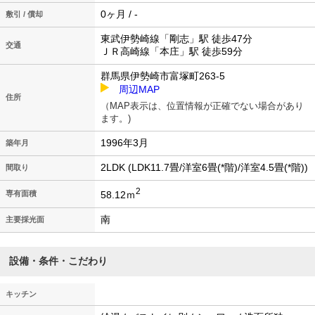
0ヶ月 / -
敷引 / 償却
東武伊勢崎線「剛志」駅 徒歩47分
交通
ＪＲ高崎線「本庄」駅 徒歩59分
群馬県伊勢崎市富塚町263-5
周辺MAP
住所
（MAP表示は、位置情報が正確でない場合があり
ます。)
1996年3月
築年月
2LDK (LDK11.7畳/洋室6畳(*階)/洋室4.5畳(*階))
間取り
2
58.12ｍ
専有面積
南
主要採光面
設備・条件・こだわり
キッチン