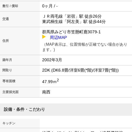
0ヶ月 / -
敷引 / 償却
ＪＲ両毛線「岩宿」駅 徒歩26分
交通
東武桐生線「阿左美」駅 徒歩44分
群馬県みどり市笠懸町鹿3079-1
周辺MAP
住所
（MAP表示は、位置情報が正確でない場合があり
ます。)
2002年3月
築年月
2DK (DK6.8畳/洋室6畳(*階)/洋室7畳(*階))
間取り
2
47.99ｍ
専有面積
南西
主要採光面
設備・条件・こだわり
キッチン