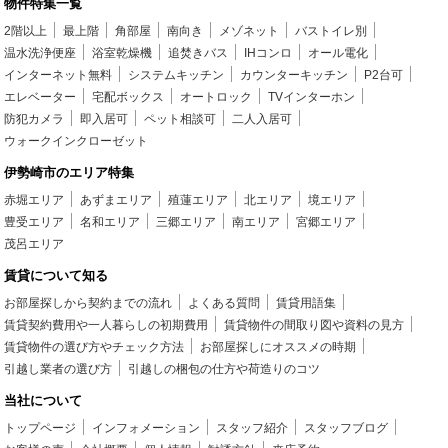
物件特集一覧
2階以上
最上階
角部屋
南向き
メゾネット
バストイレ別
温水洗浄便座
浴室乾燥機
追焚きバス
IHコンロ
オール電化
インターネット無料
システムキッチン
カウンターキッチン
P2台可
エレベーター
宅配ボックス
オートロック
TVインターホン
防犯カメラ
即入居可
ペット相談可
二人入居可
ウォークインクローゼット
伊勢崎市のエリア特集
赤堀エリア
あずまエリア
殖蓮エリア
北エリア
境エリア
豊受エリア
名和エリア
三郷エリア
南エリア
宮郷エリア
茂呂エリア
賃貸について知る
お部屋探しから契約までの流れ
よくある質問
賃貸用語集
賃貸契約費用や一人暮らしの初期費用
賃貸物件の間取り図や資料の見方
賃貸物件の選び方やチェック方法
お部屋探しにオススメの時期
引越し業者の選び方
引越しの梱包の仕方や荷造りのコツ
当社について
トップページ
インフォメーション
スタッフ紹介
スタッフブログ