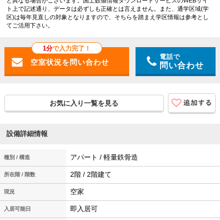
と異なる場合がございます。国土数値情報ダウンロードサービスのWEBサイ
ト上で記述通り、データは必ずしも正確とは言えません。また、通学区域(学
区)は毎年見直しの対象となりますので、そちらを踏まえ学区情報は参考とし
てご活用下さい。
1分
で入力完了！
電話で
問い合わせ
お気に入り一覧を見る
設備詳細情報
アパート / 軽量鉄骨造
種別 / 構造
2階 / 2階建て
所在階 / 階数
空家
現況
即入居可
入居可能日