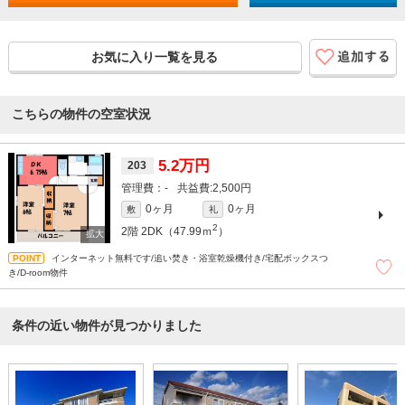
お気に入り一覧を見る
こちらの物件の空室状況
5.2万円
203
-
2,500円
0ヶ月
0ヶ月
敷
礼
2
2階
2DK（47.99ｍ
）
インターネット無料です/追い焚き・浴室乾燥機付き/宅配ボックスつ
き/D-room物件
条件の近い物件が見つかりました