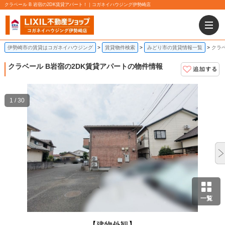
クラベール B 岩宿の2DK賃貸アパート！｜コガネイハウジング伊勢崎店
伊勢崎市の賃貸はコガネイハウジング
賃貸物件検索
みどり市の賃貸情報一覧
クラベ
クラベール B
岩宿の2DK賃貸アパートの物件情報
1 / 30
一覧
【建物外観】