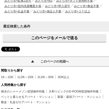
みどり市+駐車2台可
みどり市+BS
みどり市+ネット使用料不要
みどり市+室内洗濯機置き場
みどり市+即入居可
みどり市+敷金不要
みどり市+礼金不要
みどり市+保証人不要
みどり市+２Ｆ以上
最近検索した条件
このページをメールで送る
このページの先頭へ
間取りから探す
1K～1DK
1LDK～2DK
2LDK～3DK
3DK以上
人気特集から探す
積水のシャーメゾン賃貸物件特集
大和リビングのD-ROOM賃貸物件特集
ペットと暮らせるアパート・マンション
新築・築浅アパート・マンション
敷金・礼金ゼロアパート・マンション