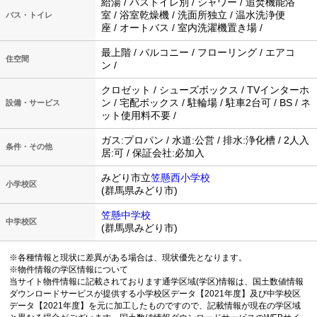
給湯 / バストイレ別 / シャワー / 追焚機能浴
室 / 浴室乾燥機 / 洗面所独立 / 温水洗浄便
バス・トイレ
座 / オートバス / 室内洗濯機置き場 /
最上階 / バルコニー / フローリング / エアコ
住空間
ン /
クロゼット / シューズボックス / TVインターホ
ン / 宅配ボックス / 駐輪場 / 駐車2台可 / BS / ネ
設備・サービス
ット使用料不要 /
ガス:プロパン / 水道:公営 / 排水:浄化槽 / 2人入
条件・その他
居:可 / 保証会社:必加入
みどり市立
笠懸西小学校
小学校区
(群馬県みどり市)
笠懸中学校
中学校区
(群馬県みどり市)
※各種情報と現状に差異がある場合は、現状優先となります。
※物件情報の学区情報について
当サイト物件情報に記載されております通学区域(学区)情報は、国土数値情報
ダウンロードサービスが提供する小学校区データ【2021年度】及び中学校区
データ【2021年度】を元に加工したものですので、記載情報が現在の学区域