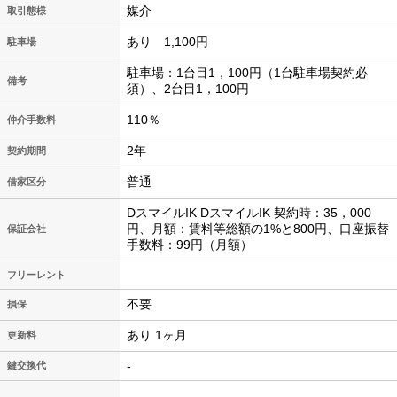
媒介
取引態様
あり 1,100円
駐車場
駐車場：1台目1，100円（1台駐車場契約必
備考
須）、2台目1，100円
110％
仲介手数料
2年
契約期間
普通
借家区分
DスマイルIK DスマイルIK 契約時：35，000
円、月額：賃料等総額の1%と800円、口座振替
保証会社
手数料：99円（月額）
フリーレント
不要
損保
あり 1ヶ月
更新料
-
鍵交換代