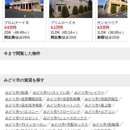
プロムナード B
プリムローズ A
サンセベリア
4.5万円
5.1万円
4.5万円
2DK（46.49㎡）
2LDK（65.14㎡）
1LDK（36.00㎡）
阿左美
/徒歩29分
阿左美
/徒歩10分
岩宿
/徒歩10分
今まで閲覧した物件
みどり市の賃貸を探す
みどり市+給湯
みどり市+バストイレ別
みどり市+シャワー
みどり市+追焚機能浴室
みどり市+浴室乾燥機
みどり市+洗面所独立
みどり市+温水洗浄便座
みどり市+オートバス
みどり市+最上階
みどり市+バルコニー
みどり市+フローリング
みどり市+エアコン
みどり市+クロゼット
みどり市+シューズボックス
みどり市+TVインターホン
みどり市+宅配ボックス
みどり市+駐輪場