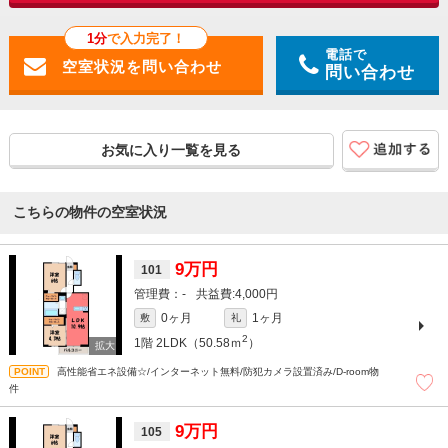
1分
で入力完了！
電話で
問い合わせ
お気に入り一覧を見る
こちらの物件の空室状況
9万円
101
-
4,000円
0ヶ月
1ヶ月
敷
礼
2
1階
2LDK（50.58ｍ
）
高性能省エネ設備☆/インターネット無料/防犯カメラ設置済み/D-room物
件
9万円
105