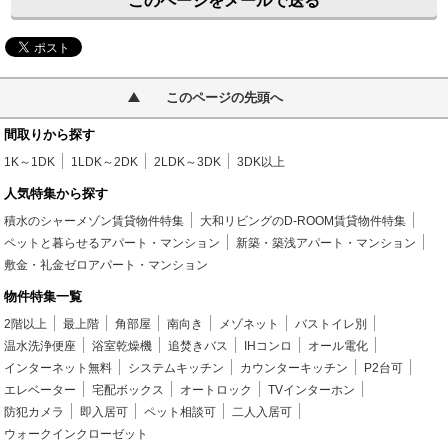
このページをメールで送る
このページの先頭へ
間取りから探す
1K～1DK
1LDK～2DK
2LDK～3DK
3DK以上
人気特集から探す
積水のシャーメゾン賃貸物件特集
大和リビングのD-ROOM賃貸物件特集
ペットと暮らせるアパート・マンション
新築・築浅アパート・マンション
敷金・礼金ゼロアパート・マンション
物件特集一覧
2階以上
最上階
角部屋
南向き
メゾネット
バストイレ別
温水洗浄便座
浴室乾燥機
追焚きバス
IHコンロ
オール電化
インターネット無料
システムキッチン
カウンターキッチン
P2台可
エレベーター
宅配ボックス
オートロック
TVインターホン
防犯カメラ
即入居可
ペット相談可
二人入居可
ウォークインクローゼット