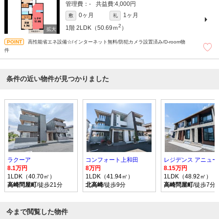
-
4,000円
0ヶ月
1ヶ月
敷
礼
2
1階
2LDK（50.69ｍ
）
高性能省エネ設備☆/インターネット無料/防犯カメラ設置済み/D-room物
件
条件の近い物件が見つかりました
ラクーア
コンフォート上和田
レジデンス アニュー
8.1万円
8万円
8.15万円
1LDK（40.70㎡）
1LDK（41.94㎡）
1LDK（48.92㎡）
高崎問屋町
/徒歩21分
北高崎
/徒歩9分
高崎問屋町
/徒歩7分
今まで閲覧した物件