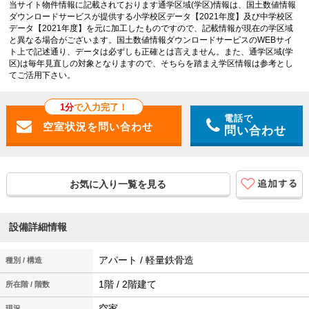
当サイト物件情報に記載されております通学区域(学区)情報は、国土数値情報
ダウンロードサービスが提供する小学校区データ【2021年度】及び中学校区
データ【2021年度】を元に加工したものですので、記載情報が現在の学区域
と異なる場合がございます。国土数値情報ダウンロードサービスのWEBサイ
ト上で記述通り、データは必ずしも正確とは言えません。また、通学区域(学
区)は毎年見直しの対象となりますので、そちらを踏まえ学区情報は参考とし
てご活用下さい。
1分
で入力完了！
電話で
問い合わせ
お気に入り一覧を見る
設備詳細情報
アパート / 軽量鉄骨造
種別 / 構造
1階 / 2階建て
所在階 / 階数
空家
現況