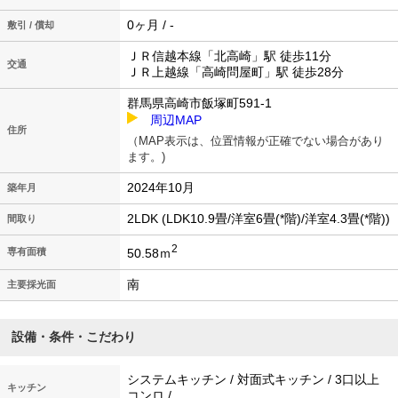
0ヶ月 / -
敷引 / 償却
ＪＲ信越本線「北高崎」駅 徒歩11分
交通
ＪＲ上越線「高崎問屋町」駅 徒歩28分
群馬県高崎市飯塚町591-1
周辺MAP
住所
（MAP表示は、位置情報が正確でない場合があり
ます。)
2024年10月
築年月
2LDK (LDK10.9畳/洋室6畳(*階)/洋室4.3畳(*階))
間取り
2
50.58ｍ
専有面積
南
主要採光面
設備・条件・こだわり
システムキッチン / 対面式キッチン / 3口以上
キッチン
コンロ /