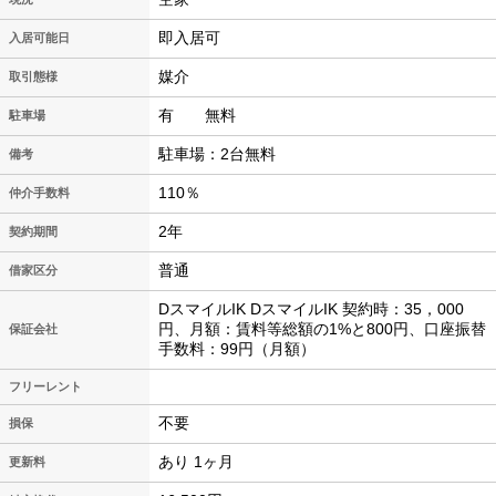
即入居可
入居可能日
媒介
取引態様
有 無料
駐車場
駐車場：2台無料
備考
110％
仲介手数料
2年
契約期間
普通
借家区分
DスマイルIK DスマイルIK 契約時：35，000
円、月額：賃料等総額の1%と800円、口座振替
保証会社
手数料：99円（月額）
フリーレント
不要
損保
あり 1ヶ月
更新料