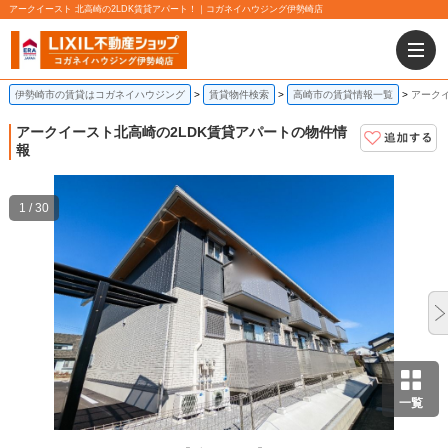
アークイースト 北高崎の2LDK賃貸アパート！｜コガネイハウジング伊勢崎店
伊勢崎市の賃貸はコガネイハウジング
賃貸物件検索
高崎市の賃貸情報一覧
アークイ
アークイースト
北高崎の2LDK賃貸アパートの物件情
報
1 / 30
一覧