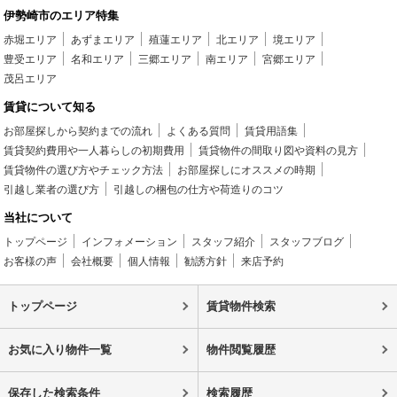
伊勢崎市のエリア特集
赤堀エリア
あずまエリア
殖蓮エリア
北エリア
境エリア
豊受エリア
名和エリア
三郷エリア
南エリア
宮郷エリア
茂呂エリア
賃貸について知る
お部屋探しから契約までの流れ
よくある質問
賃貸用語集
賃貸契約費用や一人暮らしの初期費用
賃貸物件の間取り図や資料の見方
賃貸物件の選び方やチェック方法
お部屋探しにオススメの時期
引越し業者の選び方
引越しの梱包の仕方や荷造りのコツ
当社について
トップページ
インフォメーション
スタッフ紹介
スタッフブログ
お客様の声
会社概要
個人情報
勧誘方針
来店予約
トップページ
賃貸物件検索
お気に入り物件一覧
物件閲覧履歴
保存した検索条件
検索履歴