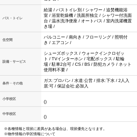
給湯 / バストイレ別 / シャワー / 追焚機能浴
室 / 浴室乾燥機 / 洗面所独立 / シャワー付洗面
バス・トイレ
台 / 温水洗浄便座 / オートバス / 室内洗濯機置
き場 /
バルコニー / 南向き / フローリング / 照明付
住空間
き / エアコン /
シューズボックス / ウォークインクロゼッ
ト / TVインターホン / 宅配ボックス / 駐輪
設備・サービス
場 / 駐車2台可 / CS / BS / 防犯カメラ / ネット
使用料不要 /
ガス:プロパン / 水道:公営 / 排水:下水 / 2人入
条件・その他
居:可 / 保証会社:必加入
小学校区
()
中学校区
()
※各種情報と現状に差異がある場合は、現状優先となります。
※物件情報の学区情報について