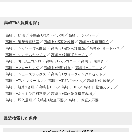
高崎市の賃貸を探す
高崎市+給湯
高崎市+バストイレ別
高崎市+シャワー
高崎市+追焚機能浴室
高崎市+浴室乾燥機
高崎市+洗面所独立
高崎市+シャワー付洗面台
高崎市+温水洗浄便座
高崎市+オートバス
高崎市+システムキッチン
高崎市+対面式キッチン
高崎市+3口以上コンロ
高崎市+バルコニー
高崎市+南向き
高崎市+フローリング
高崎市+照明付き
高崎市+エアコン
高崎市+シューズボックス
高崎市+ウォークインクロゼット
高崎市+TVインターホン
高崎市+宅配ボックス
高崎市+駐輪場
高崎市+駐車2台可
高崎市+CS
高崎市+BS
高崎市+防犯カメラ
高崎市+ネット使用料不要
高崎市+室内洗濯機置き場
高崎市+即入居可
高崎市+敷金不要
高崎市+保証人不要
最近検索した条件