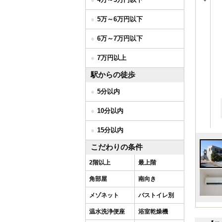
5万～6万円以下
6万～7万円以下
7万円以上
駅からの徒歩
5分以内
10分以内
15分以内
こだわりの条件
2階以上
最上階
角部屋
南向き
メゾネット
バストイレ別
温水洗浄便座
浴室乾燥機