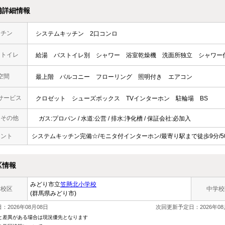
備詳細情報
ッチン
システムキッチン
2口コンロ
・トイレ
給湯
バストイレ別
シャワー
浴室乾燥機
洗面所独立
シャワー
空間
最上階
バルコニー
フローリング
照明付き
エアコン
サービス
クロゼット
シューズボックス
TVインターホン
駐輪場
BS
・その他
ガス:プロパン / 水道:公営 / 排水:浄化槽 / 保証会社:必加入
メント
システムキッチン完備☆/モニタ付インターホン/最寄り駅まで徒歩9分/5
区情報
みどり市立
笠懸北小学校
学校区
中学校
(群馬県みどり市)
：2026年08月08日
次回更新予定日：2026年08
と差異がある場合は現況優先となります