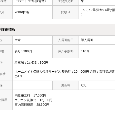
/ 構造
アパート / S造(鉄骨造)
主要採光面
東
1K（ K2畳/洋室9.4畳(*階
年月
2006年3月
間取り
）
件詳細情報
況
空家
入居可能日
即入居可
車場
あり3,300円
仲介手数料
110％
 考
駐車場：1台目3，300円
ホームメイト保証人代行サービス 契約時：10，000円 月額：賃料等総額
会社
の1％
保
更新料
なし
消毒施工料
17,050円
他費用
エアコン洗浄代
12,100円
室内清掃費用
28,600円