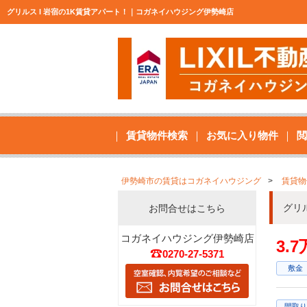
グリルス I 岩宿の1K賃貸アパート！｜コガネイハウジング伊勢崎店
賃貸物件検索
お気に入り物件
閲
伊勢崎市の賃貸はコガネイハウジング
賃貸物
グリ
お問合せはこちら
コガネイハウジング伊勢崎店
3.
0270-27-5371
敷金
間取り