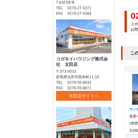
T＆M DE号
TEL 0270-27-5371
0
FAX 0270-27-5384
コガ
お問
こ
コガネイハウジング株式会
社 太田店
〒373-0033
群馬県太田市西本町11-10
TEL 0276-55-8031
FAX 0276-55-8071
太田店サイトへ
サン
賃貸:
(管理
1LDK