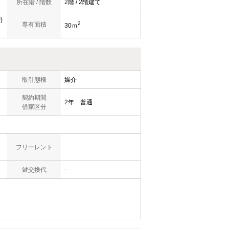
所在階 / 階数
2階 / 2階建て
)
2
専有面積
30ｍ
取引態様
媒介
契約期間
2年 普通
借家区分
フリーレント
鍵交換代
-