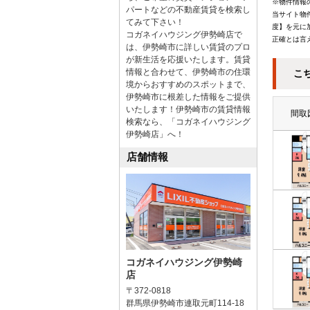
※物件情報
パートなどの不動産賃貸を検索し
当サイト物
てみて下さい！
度】を元に
コガネイハウジング伊勢崎店で
正確とは言
は、伊勢崎市に詳しい賃貸のプロ
が新生活を応援いたします。賃貸
情報と合わせて、伊勢崎市の住環
こ
境からおすすめのスポットまで、
伊勢崎市に根差した情報をご提供
いたします！伊勢崎市の賃貸情報
間取
検索なら、「コガネイハウジング
伊勢崎店」へ！
店舗情報
コガネイハウジング伊勢崎
店
〒372-0818
群馬県伊勢崎市連取元町114-18