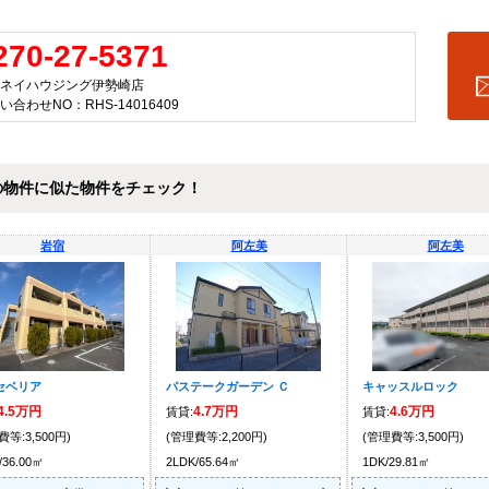
270-27-5371
ネイハウジング伊勢崎店
い合わせNO：RHS-14016409
の物件に似た物件をチェック！
岩宿
阿左美
阿左美
セベリア
パステークガーデン Ｃ
キャッスルロック
4.5万円
4.7万円
4.6万円
賃貸:
賃貸:
費等:3,500円)
(管理費等:2,200円)
(管理費等:3,500円)
/36.00㎡
2LDK/65.64㎡
1DK/29.81㎡