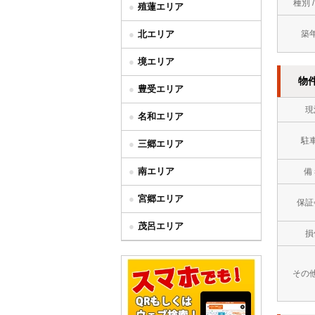
種別 
殖蓮エリア
北エリア
築
境エリア
物
豊受エリア
現
名和エリア
駐
三郷エリア
南エリア
備
宮郷エリア
保証
茂呂エリア
損
その