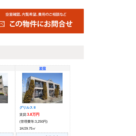
岩宿
グリルス II
3.8万円
賃貸:
(管理費等:3,250円)
1K/29.75㎡