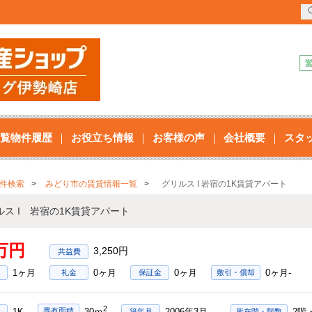
覧物件履歴
お役立ち情報
お客様の声
会社概要
スタ
件検索
みどり市の賃貸情報一覧
グリルス I 岩宿の1K賃貸アパート
ルス I 岩宿の1K賃貸アパート
7万円
3,250円
1ヶ月
0ヶ月
0ヶ月
0ヶ月-
礼金
保証金
敷引・償却
2
1K
2006年3月
2階
専有面積
30ｍ
築年月
所在階・階数