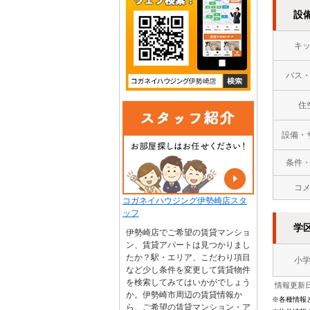
設
キ
バス
住
設備・
条件
コ
コガネイハウジング伊勢崎店スタ
ッフ
学
伊勢崎店でご希望の賃貸マンショ
ン、賃貸アパートは見つかりまし
たか？駅・エリア、こだわり項目
小
など少し条件を変更して賃貸物件
を検索してみてはいかがでしょう
情報更新日
か。伊勢崎市周辺の賃貸情報か
※各種情報
ら、ご希望の賃貸マンション・ア