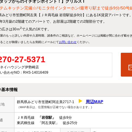
タッフからのイチオシポイント！】グリルス I
テムキッチン完備☆/モニタ付インターホン/最寄り駅まで徒歩9分/50号
県みどり市笠懸町阿左美【ＪＲ両毛線 岩宿駅徒歩9分】にある1K賃貸アパートです
06年3月築の2階建てのアパートで、お部屋は2階建ての2階部分です。
2
の広さは30ｍ
で人気の1Kです。
屋のもっと詳しい内容や入居時期、諸条件のご相談など、ホームページには掲載が間に合わず載せ
ることが御座いましたらお気軽にメールにて
お問い合わせ
ください。
270-27-5371
ネイハウジング伊勢崎店
い合わせNO：RHS-14016409
件基本情報
周辺MAP
群馬県みどり市笠懸町阿左美2717-1
在地
（MAP表示は、位置情報が正確でない場合があります。)
ＪＲ両毛線
「岩宿駅」
徒歩9分
通
東武桐生線 「阿左美駅」 徒歩25分