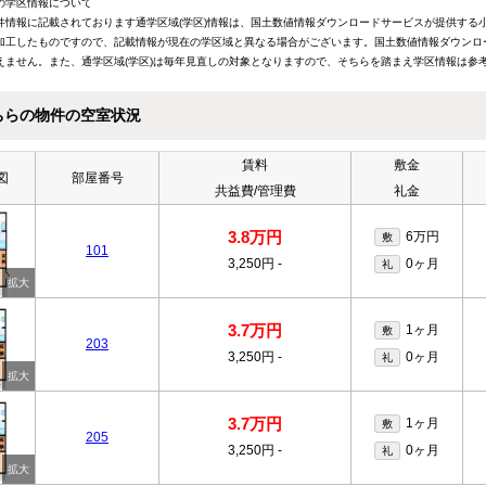
の学区情報について
件情報に記載されております通学区域(学区)情報は、国土数値情報ダウンロードサービスが提供する小学
加工したものですので、記載情報が現在の学区域と異なる場合がございます。国土数値情報ダウンロ
えません。また、通学区域(学区)は毎年見直しの対象となりますので、そちらを踏まえ学区情報は参
ちらの物件の空室状況
賃料
敷金
図
部屋番号
共益費/管理費
礼金
3.8万円
6万円
敷
101
3,250円
-
0ヶ月
礼
3.7万円
1ヶ月
敷
203
3,250円
-
0ヶ月
礼
3.7万円
1ヶ月
敷
205
3,250円
-
0ヶ月
礼