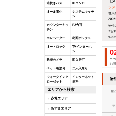
【ス
追焚きバス
IHコンロ
シス
オール電化
システムキッチ
群馬
ン
20
カウンターキッ
P2台可
物件
チン
※お部
気にな
エレベーター
宅配ボックス
オートロック
TVインターホ
0
ン
コガ
防犯カメラ
即入居可
お問
ペット相談可
二人入居可
ウォークインク
インターネット
物
ローゼット
無料
エリアから検索
所
赤堀エリア
交
あずまエリア