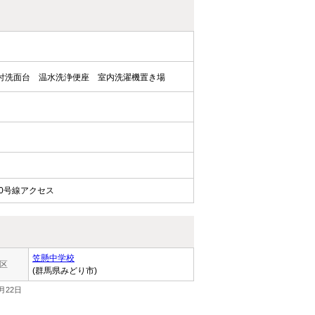
付洗面台
温水洗浄便座
室内洗濯機置き場
0号線アクセス
笠懸中学校
区
(群馬県みどり市)
月22日