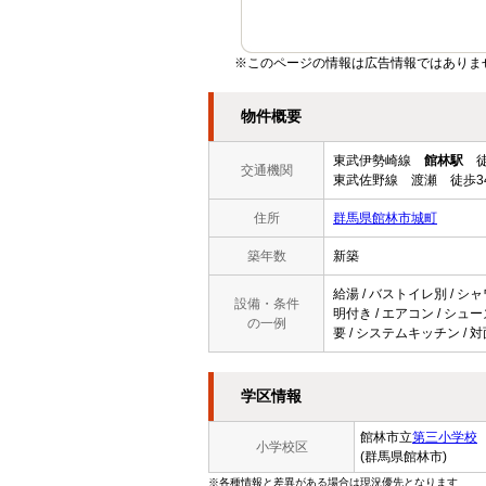
※このページの情報は広告情報ではありま
物件概要
東武伊勢崎線
館林駅
徒
交通機関
東武佐野線 渡瀬 徒歩3
住所
群馬県館林市城町
築年数
新築
給湯 / バストイレ別 / シャ
設備・条件
明付き / エアコン / シュ
の一例
要 / システムキッチン / 
学区情報
館林市立
第三小学校
小学校区
(群馬県館林市)
※各種情報と差異がある場合は現況優先となります