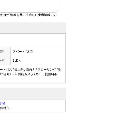
いた物件情報を元に生成した参考情報です。
構造
アパート / 木造
一例
2LDK
トバス / 最上階 / 南向き / フローリング / 照
2台可 / BS / 防犯カメラ / ネット使用料不
学校
県館林市)