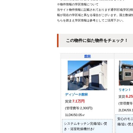
※物件情報の学区情報について
当サイト物件情報に記載されております通学区域(学区)
報が現在の学区域と異なる場合がございます。国土数値情
ちらを踏まえ学区情報は参考としてご活用下さい。
この物件に似た物件をチェック！
館林
リオン I
ディゾーネ館林
6.2
賃貸:
7.1万円
賃貸:
(管理費等:
(管理費等:2,300円)
2LDK/59
1LDK/50.05㎡
安心のモ
システムキッチン完備/追い焚
備/追い焚
き・浴室乾燥機付き/