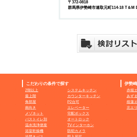
〒372-0818
群馬県伊勢崎市連取元町114-18 T＆M 
こだわりの条件で探す
伊勢
2階以上
システムキッチン
赤堀
最上階
カウンターキッチン
あず
角部屋
P2台可
殖蓮
南向き
エレベーター
北エ
メゾネット
宅配ボックス
バストイレ別
オートロック
温水洗浄便座
TVインターホン
浴室乾燥機
防犯カメラ
追焚きバス
即入居可