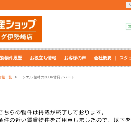
覧物件履歴
お役立ち情報
お客様の声
会社概要
スタ
情報一覧
シエル 館林の2LDK賃貸アパート