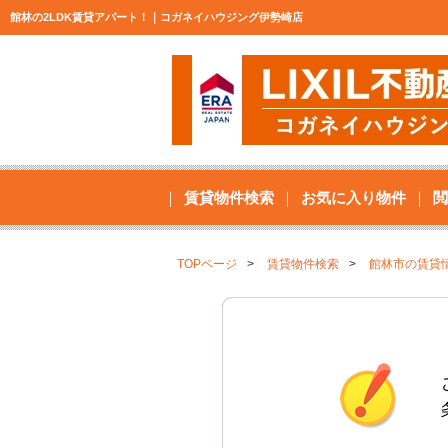
館林の2LDK賃貸アパート！｜コガネイハウジング伊勢崎店
賃貸物件検索
お気に入り物件
閲
TOPページ
賃貸物件検索
館林市の賃貸