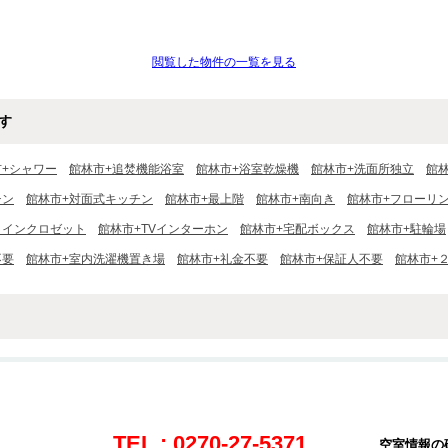
閲覧した物件の一覧を見る
す
市+シャワー
館林市+追焚機能浴室
館林市+浴室乾燥機
館林市+洗面所独立
館
チン
館林市+対面式キッチン
館林市+最上階
館林市+南向き
館林市+フローリ
クインクロゼット
館林市+TVインターホン
館林市+宅配ボックス
館林市+駐輪場
不要
館林市+室内洗濯機置き場
館林市+礼金不要
館林市+保証人不要
館林市+
TEL : 0270-27-5371
空室情報の