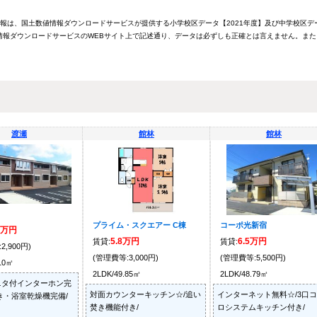
情報は、国土数値情報ダウンロードサービスが提供する小学校区データ【2021年度】及び中学校区デ
報ダウンロードサービスのWEBサイト上で記述通り、データは必ずしも正確とは言えません。また
渡瀬
館林
館林
プライム・スクエアー C棟
コーポ光新宿
5万円
5.8万円
6.5万円
賃貸:
賃貸:
2,900円)
(管理費等:3,000円)
(管理費等:5,500円)
.10㎡
2LDK/49.85㎡
2LDK/48.79㎡
ニタ付インターホン完
対面カウンターキッチン☆/追い
インターネット無料☆/3口
き・浴室乾燥機完備/
焚き機能付き/
ロシステムキッチン付き/