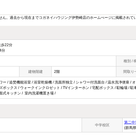
せん。過去から現在までコガネイハウジング伊勢崎店のホームぺージに掲載されて
歩22分
4分
種別 / 
建物階建
2階
間取り
ワー / 追焚機能浴室 / 浴室乾燥機 / 洗面所独立 / シャワー付洗面台 / 温水洗浄便座 / オー
ーズボックス / ウォークインクロゼット / TVインターホン / 宅配ボックス / 駐輪場 / 駐車
対面式キッチン / 室内洗濯機置き場 /
第二中
中学校区
(群馬