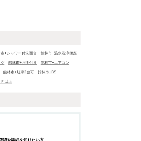
林市+シャワー付洗面台
館林市+温水洗浄便座
ング
館林市+照明付き
館林市+エアコン
館林市+駐車2台可
館林市+BS
２Ｆ以上
確認や詳細を知りたい方