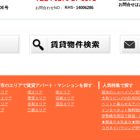
お問合せは
DE号
14006286
お問合わせNO：
崎市のエリアで賃貸アパート・マンションを探す
人気特集で探す
エリア
境エリア
南エリア
積水のシャーメゾン賃
まエリア
豊受エリア
宮郷エリア
大和リビングのD-RO
エリア
名和エリア
茂呂エリア
ペットと暮らせるアパ
リア
三郷エリア
インターネット無料物
伊勢崎市周辺で新築・
★敷金０＆礼金０★物
コガネイハウジング伊