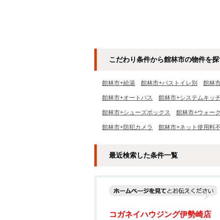
こだわり条件から館林市の物件を探
館林市+給湯
館林市+バストイレ別
館林
館林市+オートバス
館林市+システムキッ
館林市+シューズボックス
館林市+ウォー
館林市+防犯カメラ
館林市+ネット使用料
最近検索した条件一覧
コガネイハウジング伊勢崎店