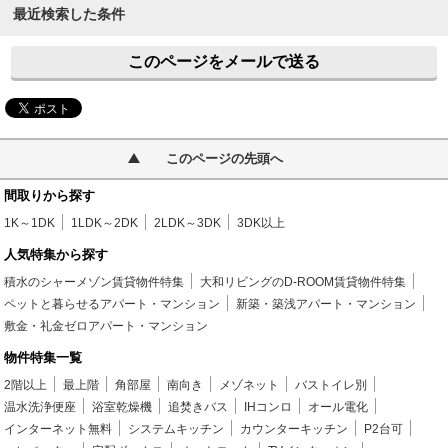
最近検索した条件
このページをメールで送る
このページの先頭へ
間取りから探す
1K～1DK
1LDK～2DK
2LDK～3DK
3DK以上
人気特集から探す
積水のシャーメゾン賃貸物件特集
大和リビングのD-ROOM賃貸物件特集
ペットと暮らせるアパート・マンション
新築・築浅アパート・マンション
敷金・礼金ゼロアパート・マンション
物件特集一覧
2階以上
最上階
角部屋
南向き
メゾネット
バストイレ別
温水洗浄便座
浴室乾燥機
追焚きバス
IHコンロ
オール電化
インターネット無料
システムキッチン
カウンターキッチン
P2台可