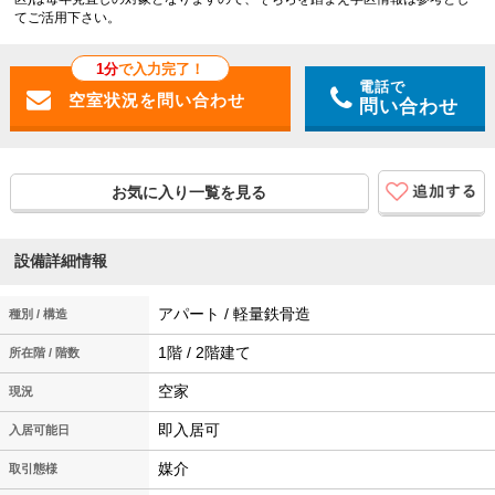
てご活用下さい。
1分
で入力完了！
電話で
問い合わせ
お気に入り一覧を見る
設備詳細情報
アパート / 軽量鉄骨造
種別 / 構造
1階 / 2階建て
所在階 / 階数
空家
現況
即入居可
入居可能日
媒介
取引態様