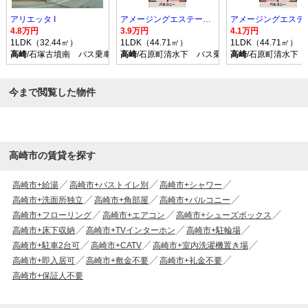
アリエッタ I
アメージングエステート B
4.8万円
3.9万円
4.1万円
1LDK（32.44㎡）
1LDK（44.71㎡）
1LDK（44.71㎡）
高崎
/石塚古墳南 バス乗車時間22分 停歩12分
高崎
/石原町清水下 バス乗車時間26分 停歩3分
高崎
/石原町清水下 
今まで閲覧した物件
高崎市の賃貸を探す
高崎市+給湯
高崎市+バストイレ別
高崎市+シャワー
高崎市+洗面所独立
高崎市+角部屋
高崎市+バルコニー
高崎市+フローリング
高崎市+エアコン
高崎市+シューズボックス
高崎市+床下収納
高崎市+TVインターホン
高崎市+駐輪場
高崎市+駐車2台可
高崎市+CATV
高崎市+室内洗濯機置き場
高崎市+即入居可
高崎市+敷金不要
高崎市+礼金不要
高崎市+保証人不要