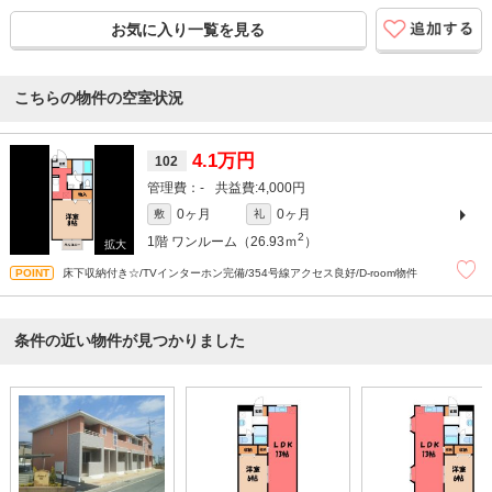
お気に入り一覧を見る
こちらの物件の空室状況
4.1万円
102
-
4,000円
0ヶ月
0ヶ月
敷
礼
2
1階
ワンルーム（26.93ｍ
）
床下収納付き☆/TVインターホン完備/354号線アクセス良好/D-room物件
条件の近い物件が見つかりました