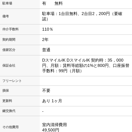
有 無料
駐車場
駐車場：1台目無料、2台目2，200円（要確
備考
認）
110％
仲介手数料
2年
契約期間
普通
借家区分
DスマイルIK DスマイルIK 契約時：35，000
円、月額：賃料等総額の1%と800円、口座振替
保証会社
手数料：99円（月額）
フリーレント
不要
損保
あり 1ヶ月
更新料
-
鍵交換代
室内清掃費用
その他費用
49,500円