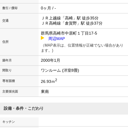
0ヶ月 / -
敷引 / 償却
ＪＲ上越線「高崎」駅 徒歩35分
交通
ＪＲ高崎線「倉賀野」駅 徒歩37分
群馬県高崎市中居町１丁目17-5
周辺MAP
住所
（MAP表示は、位置情報が正確でない場合があり
ます。)
2000年1月
築年月
ワンルーム (洋室8畳)
間取り
2
26.93ｍ
専有面積
東南
主要採光面
設備・条件・こだわり
キッチン