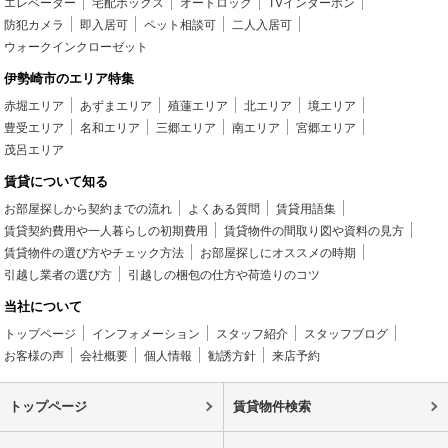
エレベーター
宅配ボックス
オートロック
TVインターホン
防犯カメラ
即入居可
ペット相談可
二人入居可
ウォークインクローゼット
伊勢崎市のエリア特集
赤堀エリア
あずまエリア
殖蓮エリア
北エリア
境エリア
豊受エリア
名和エリア
三郷エリア
南エリア
宮郷エリア
茂呂エリア
賃貸について知る
お部屋探しから契約までの流れ
よくある質問
賃貸用語集
賃貸契約費用や一人暮らしの初期費用
賃貸物件の間取り図や資料の見方
賃貸物件の選び方やチェック方法
お部屋探しにオススメの時期
引越し業者の選び方
引越しの梱包の仕方や荷造りのコツ
当社について
トップページ
インフォメーション
スタッフ紹介
スタッフブログ
お客様の声
会社概要
個人情報
勧誘方針
来店予約
トップページ
賃貸物件検索