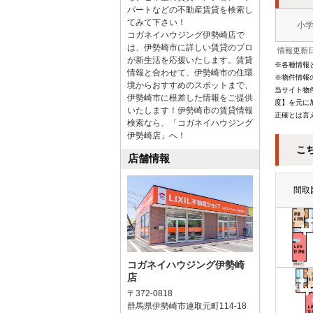
パートなどの不動産賃貸を検索し
てみて下さい！
小
コガネイハウジング伊勢崎店で
は、伊勢崎市に詳しい賃貸のプロ
情報更新日
が新生活を応援いたします。賃貸
※各種情報
情報と合わせて、伊勢崎市の住環
※物件情報
境からおすすめのスポットまで、
当サイト物
伊勢崎市に根差した情報をご提供
度】を元に
いたします！伊勢崎市の賃貸情報
正確とは言
検索なら、「コガネイハウジング
伊勢崎店」へ！
こ
店舗情報
間取
コガネイハウジング伊勢崎
店
〒372-0818
群馬県伊勢崎市連取元町114-18