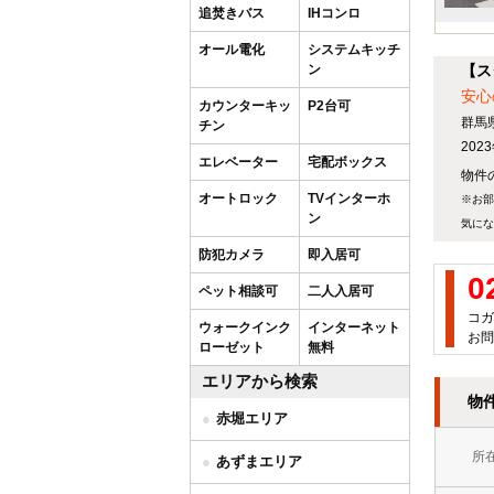
追焚きバス
IHコンロ
オール電化
システムキッチ
ン
【ス
安心
カウンターキッ
P2台可
群馬
チン
20
エレベーター
宅配ボックス
物件の
オートロック
TVインターホ
※お部
ン
気にな
防犯カメラ
即入居可
0
ペット相談可
二人入居可
コガ
ウォークインク
インターネット
お問
ローゼット
無料
エリアから検索
物
赤堀エリア
所
あずまエリア