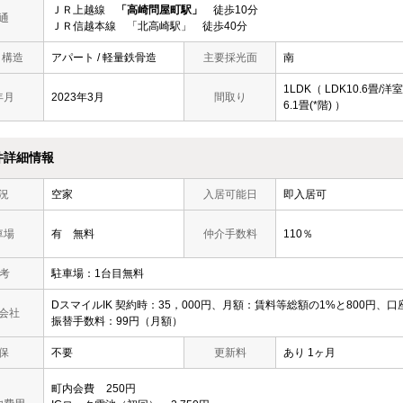
ＪＲ上越線
「高崎問屋町駅」
徒歩10分
通
ＪＲ信越本線 「北高崎駅」 徒歩40分
/ 構造
アパート / 軽量鉄骨造
主要採光面
南
1LDK（ LDK10.6畳/洋室
年月
2023年3月
間取り
6.1畳(*階) ）
件詳細情報
況
空家
入居可能日
即入居可
車場
有 無料
仲介手数料
110％
 考
駐車場：1台目無料
DスマイルIK 契約時：35，000円、月額：賃料等総額の1%と800円、口
会社
振替手数料：99円（月額）
保
不要
更新料
あり 1ヶ月
町内会費
250円