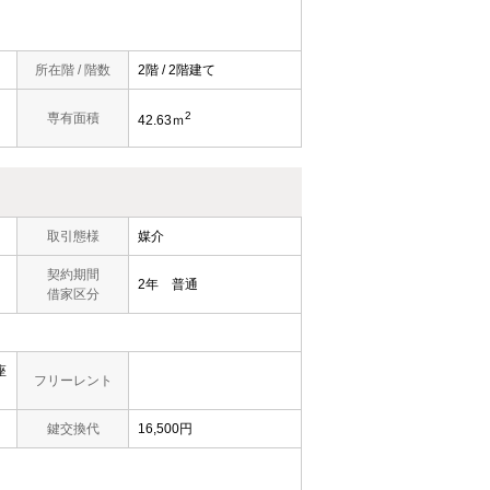
所在階 / 階数
2階 / 2階建て
2
専有面積
42.63ｍ
取引態様
媒介
契約期間
2年 普通
借家区分
座
フリーレント
鍵交換代
16,500円