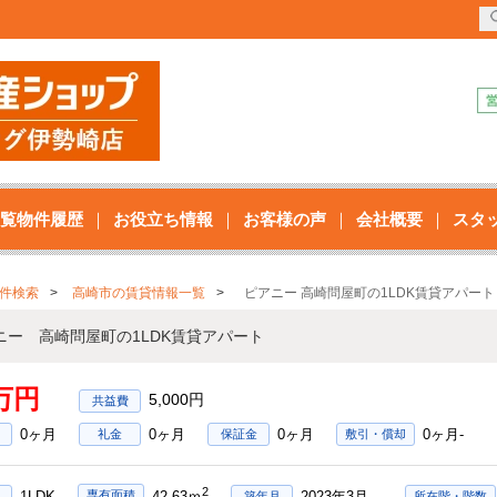
覧物件履歴
お役立ち情報
お客様の声
会社概要
スタ
件検索
高崎市の賃貸情報一覧
ピアニー 高崎問屋町の1LDK賃貸アパート
ニー 高崎問屋町の1LDK賃貸アパート
8万円
5,000円
0ヶ月
0ヶ月
0ヶ月
0ヶ月-
礼金
保証金
敷引・償却
2
1LDK
2023年3月
専有面積
42.63ｍ
築年月
所在階・階数