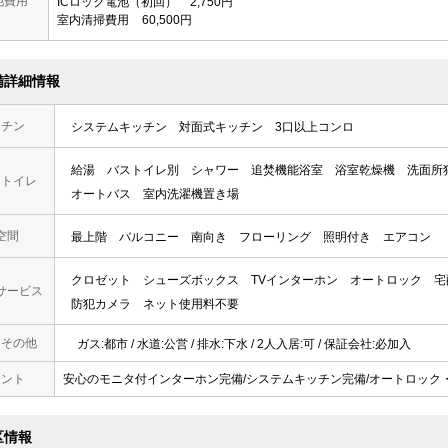
他費用
ICロック電池（初回）
2,750円
室内清掃費用
60,500円
備詳細情報
ッチン
システムキッチン
対面式キッチン
3口以上コンロ
給湯
バストイレ別
シャワー
追焚機能浴室
浴室乾燥機
洗面所
・トイレ
オートバス
室内洗濯機置き場
空間
最上階
バルコニー
南向き
フローリング
照明付き
エアコン
クロゼット
シューズボックス
TVインターホン
オートロック
宅
サービス
防犯カメラ
ネット使用料不要
・その他
ガス:都市 / 水道:公営 / 排水:下水 / 2人入居:可 / 保証会社:必加入
メント
安心のモニタ付インターホン完備/システムキッチン完備/オートロック・AL
区情報