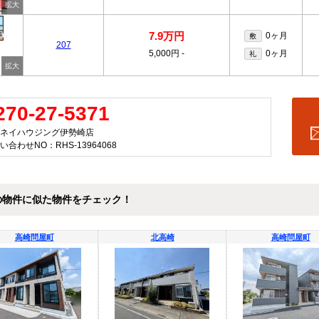
7.9万円
0ヶ月
敷
207
5,000円
-
0ヶ月
礼
270-27-5371
ネイハウジング伊勢崎店
い合わせNO：RHS-13964068
の物件に似た物件をチェック！
高崎問屋町
北高崎
高崎問屋町