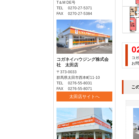
T＆M DE号
TEL 0270-27-5371
FAX 0270-27-5384
0
コガ
コガネイハウジング株式会
お問
社 太田店
〒373-0033
群馬県太田市西本町11-10
TEL 0276-55-8031
こ
FAX 0276-55-8071
太田店サイトへ