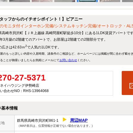
タッフからのイチオシポイント！】ピアニー
のモニタ付インターホン完備/システムキッチン完備/オートロック・ALSOK
県高崎市貝沢町【ＪＲ上越線 高崎問屋町駅徒歩10分】にある1LDK賃貸アパートで
23年3月築の2階建てのアパートで、お部屋は2階建ての2階部分です。
2
広さは42.63ｍ
で人気の1LDKです。
屋のもっと詳しい内容や入居時期、諸条件のご相談など、ホームページには掲載が間に合わず載せ
ることが御座いましたらお気軽にメールにて
お問い合わせ
ください。
270-27-5371
ネイハウジング伊勢崎店
い合わせNO：RHS-13964068
件基本情報
周辺MAP
群馬県高崎市貝沢町861-1
在地
（MAP表示は、位置情報が正確でない場合があります。)