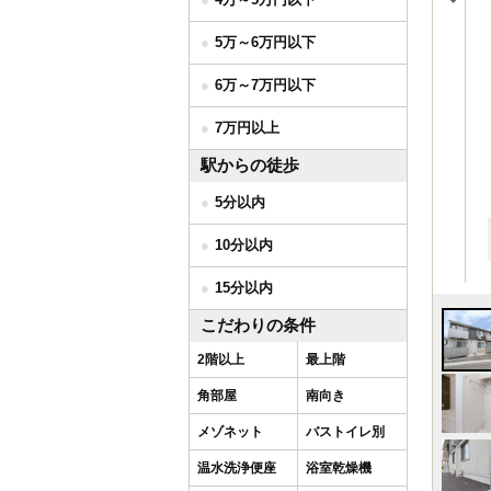
5万～6万円以下
6万～7万円以下
7万円以上
駅からの徒歩
5分以内
10分以内
15分以内
こだわりの条件
2階以上
最上階
角部屋
南向き
メゾネット
バストイレ別
温水洗浄便座
浴室乾燥機