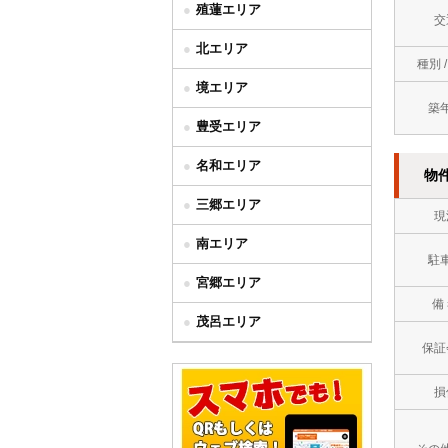
殖蓮エリア
交
北エリア
種別 
境エリア
築
豊受エリア
名和エリア
物
三郷エリア
現
南エリア
駐
宮郷エリア
備
茂呂エリア
保証
損