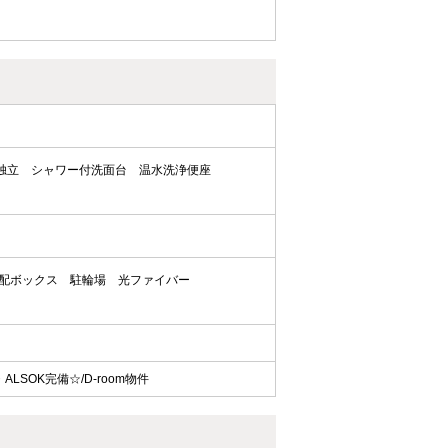
独立
シャワー付洗面台
温水洗浄便座
配ボックス
駐輪場
光ファイバー
SOK完備☆/D-room物件