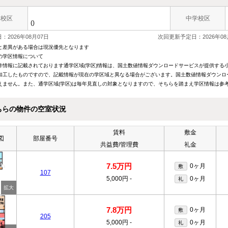
学校区
中学校区
()
：2026年08月07日
次回更新予定日：2026年08
と差異がある場合は現況優先となります
の学区情報について
件情報に記載されております通学区域(学区)情報は、国土数値情報ダウンロードサービスが提供する小学
加工したものですので、記載情報が現在の学区域と異なる場合がございます。国土数値情報ダウンロ
えません。また、通学区域(学区)は毎年見直しの対象となりますので、そちらを踏まえ学区情報は参
ちらの物件の空室状況
賃料
敷金
図
部屋番号
共益費/管理費
礼金
7.5万円
0ヶ月
敷
107
5,000円
-
0ヶ月
礼
7.8万円
0ヶ月
敷
205
5,000円
-
0ヶ月
礼