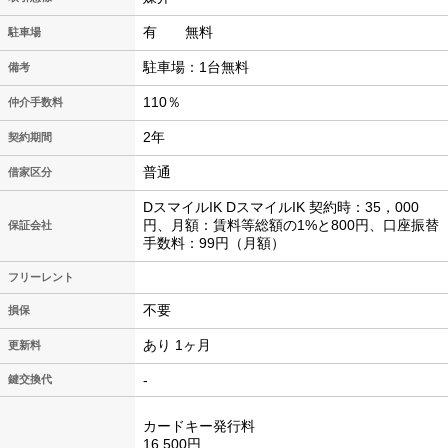
有 無料
駐車場
駐車場：1台無料
備考
110％
仲介手数料
2年
契約期間
普通
借家区分
DスマイルIK DスマイルIK 契約時：35，000
円、月額：賃料等総額の1%と800円、口座振替
保証会社
手数料：99円（月額）
フリーレント
不要
損保
あり 1ヶ月
更新料
-
鍵交換代
カードキー発行料
16,500円