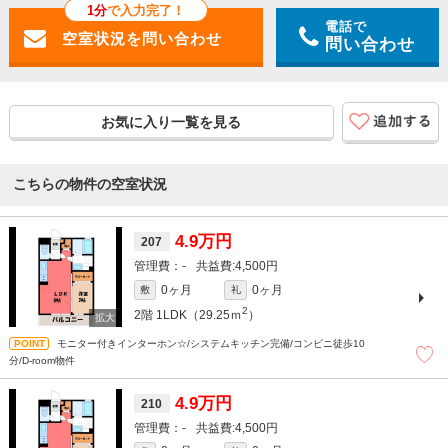
1分
で入力完了！
電話で
問い合わせ
お気に入り一覧を見る
こちらの物件の空室状況
4.9万円
207
-
4,500円
0ヶ月
0ヶ月
敷
礼
2
2階
1LDK（29.25ｍ
）
モニター付きインターホン☆/システムキッチン完備/コンビニ徒歩10
分/D-room物件
4.9万円
210
-
4,500円