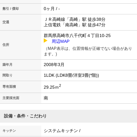
0ヶ月 / -
敷引 / 償却
ＪＲ高崎線「高崎」駅 徒歩38分
交通
上信電鉄「南高崎」駅 徒歩47分
群馬県高崎市八千代町４丁目10-25
周辺MAP
住所
（MAP表示は、位置情報が正確でない場合があり
ます。)
2008年3月
築年月
1LDK (LDK8畳/洋室3畳(*階))
間取り
2
29.25ｍ
専有面積
南
主要採光面
設備・条件・こだわり
システムキッチン /
キッチン