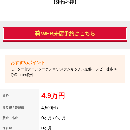
【建物外観】
WEB来店予約はこちら
モニター付きインターホン☆/システムキッチン完備/コンビニ徒歩10
分/D-room物件
4.9万円
賃料
4,500円 /
共益費 / 管理費
0ヶ月 / 0ヶ月
敷金 / 礼金
0ヶ月
保証金