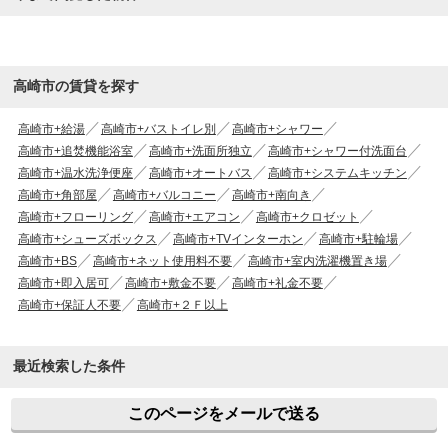
高崎市の賃貸を探す
高崎市+給湯
高崎市+バストイレ別
高崎市+シャワー
高崎市+追焚機能浴室
高崎市+洗面所独立
高崎市+シャワー付洗面台
高崎市+温水洗浄便座
高崎市+オートバス
高崎市+システムキッチン
高崎市+角部屋
高崎市+バルコニー
高崎市+南向き
高崎市+フローリング
高崎市+エアコン
高崎市+クロゼット
高崎市+シューズボックス
高崎市+TVインターホン
高崎市+駐輪場
高崎市+BS
高崎市+ネット使用料不要
高崎市+室内洗濯機置き場
高崎市+即入居可
高崎市+敷金不要
高崎市+礼金不要
高崎市+保証人不要
高崎市+２Ｆ以上
最近検索した条件
このページをメールで送る