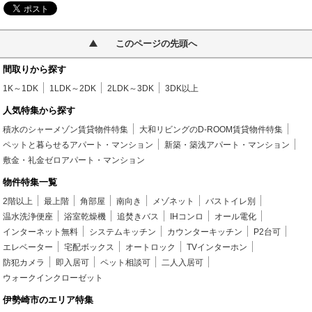
このページの先頭へ
間取りから探す
1K～1DK
1LDK～2DK
2LDK～3DK
3DK以上
人気特集から探す
積水のシャーメゾン賃貸物件特集
大和リビングのD-ROOM賃貸物件特集
ペットと暮らせるアパート・マンション
新築・築浅アパート・マンション
敷金・礼金ゼロアパート・マンション
物件特集一覧
2階以上
最上階
角部屋
南向き
メゾネット
バストイレ別
温水洗浄便座
浴室乾燥機
追焚きバス
IHコンロ
オール電化
インターネット無料
システムキッチン
カウンターキッチン
P2台可
エレベーター
宅配ボックス
オートロック
TVインターホン
防犯カメラ
即入居可
ペット相談可
二人入居可
ウォークインクローゼット
伊勢崎市のエリア特集