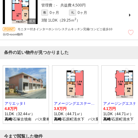
-
4,500円
0ヶ月
0ヶ月
敷
礼
2
3階
1LDK（29.25ｍ
）
モニター付きインターホン☆/システムキッチン完備/コンビニ徒歩10
分/D-room物件
条件の近い物件が見つかりました
アリエッタ I
アメージングエステート B
4.8万円
3.9万円
4.1万円
1LDK（32.44㎡）
1LDK（44.71㎡）
1LDK（44.71㎡）
高崎
/石塚古墳南 バス乗車時間22分 停歩12分
高崎
/石原町清水下 バス乗車時間26分 停歩3分
高崎
/石原町清水下 
今まで閲覧した物件