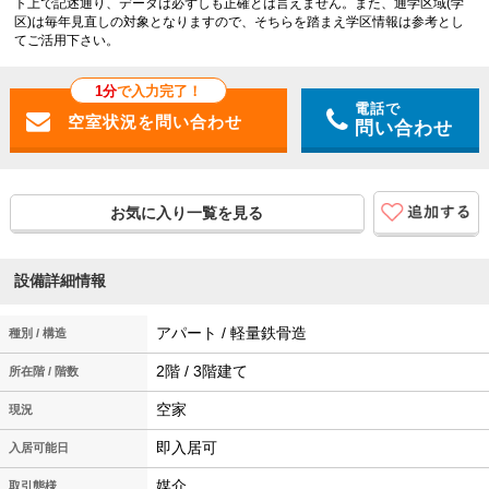
ト上で記述通り、データは必ずしも正確とは言えません。また、通学区域(学
区)は毎年見直しの対象となりますので、そちらを踏まえ学区情報は参考とし
てご活用下さい。
1分
で入力完了！
電話で
問い合わせ
お気に入り一覧を見る
設備詳細情報
アパート / 軽量鉄骨造
種別 / 構造
2階 / 3階建て
所在階 / 階数
空家
現況
即入居可
入居可能日
媒介
取引態様