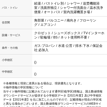
給湯 / バストイレ別 / シャワー / 追焚機能浴
室 / 洗面所独立 / シャワー付洗面台 / 温水洗浄
バス・トイレ
便座 / オートバス / 室内洗濯機置き場 /
角部屋 / バルコニー / 南向き / フローリン
住空間
グ / エアコン /
クロゼット / シューズボックス / TVインターホ
設備・サービス
ン / 駐輪場 / BS / ネット使用料不要 /
ガス:プロパン / 水道:公営 / 排水:下水 / 保証会
条件・その他
社:必加入
小学校区
()
中学校区
()
※各種情報と現状に差異がある場合は、現状優先となります。
※物件情報の学区情報について
当サイト物件情報に記載されております通学区域(学区)情報は、国土数値情報
ダウンロードサービスが提供する小学校区データ【2021年度】及び中学校区
データ【2021年度】を元に加工したものですので、記載情報が現在の学区域
と異なる場合がございます。国土数値情報ダウンロードサービスのWEBサイ