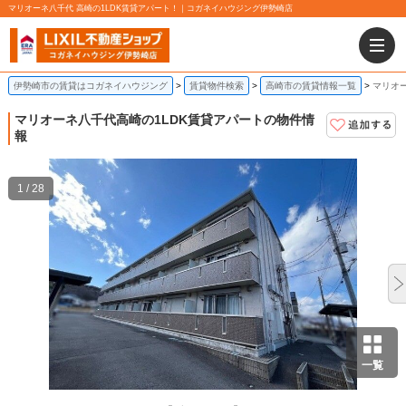
マリオーネ八千代 高崎の1LDK賃貸アパート！｜コガネイハウジング伊勢崎店
伊勢崎市の賃貸はコガネイハウジング
賃貸物件検索
高崎市の賃貸情報一覧
マリオー
マリオーネ八千代
高崎の1LDK賃貸アパートの物件情
報
1 / 28
一覧