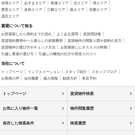
赤堀エリア
あずまエリア
殖蓮エリア
北エリア
境エリア
豊受エリア
名和エリア
三郷エリア
南エリア
宮郷エリア
茂呂エリア
賃貸について知る
お部屋探しから契約までの流れ
よくある質問
賃貸用語集
賃貸契約費用や一人暮らしの初期費用
賃貸物件の間取り図や資料の見方
賃貸物件の選び方やチェック方法
お部屋探しにオススメの時期
引越し業者の選び方
引越しの梱包の仕方や荷造りのコツ
当社について
トップページ
インフォメーション
スタッフ紹介
スタッフブログ
お客様の声
会社概要
個人情報
勧誘方針
来店予約
トップページ
賃貸物件検索
お気に入り物件一覧
物件閲覧履歴
保存した検索条件
検索履歴