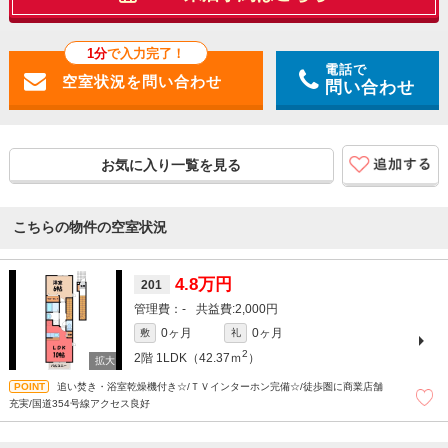
1分
で入力完了！
電話で
問い合わせ
お気に入り一覧を見る
こちらの物件の空室状況
4.8万円
201
-
2,000円
0ヶ月
0ヶ月
敷
礼
2
2階
1LDK（42.37ｍ
）
追い焚き・浴室乾燥機付き☆/ＴＶインターホン完備☆/徒歩圏に商業店舗
充実/国道354号線アクセス良好