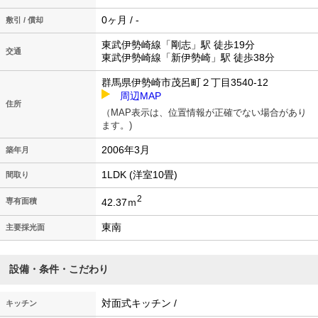
0ヶ月 / -
敷引 / 償却
東武伊勢崎線「剛志」駅 徒歩19分
交通
東武伊勢崎線「新伊勢崎」駅 徒歩38分
群馬県伊勢崎市茂呂町２丁目3540-12
周辺MAP
住所
（MAP表示は、位置情報が正確でない場合があり
ます。)
2006年3月
築年月
1LDK (洋室10畳)
間取り
2
42.37ｍ
専有面積
東南
主要採光面
設備・条件・こだわり
対面式キッチン /
キッチン