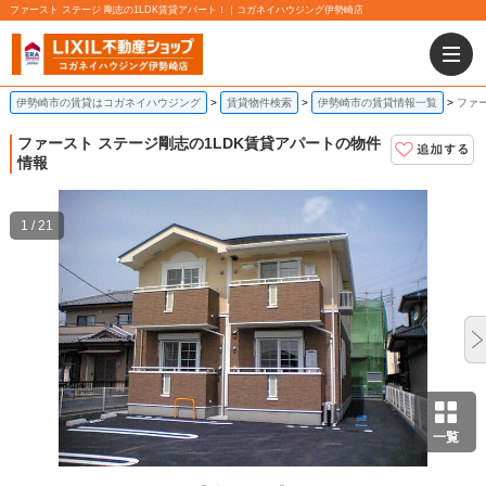
ファースト ステージ 剛志の1LDK賃貸アパート！｜コガネイハウジング伊勢崎店
伊勢崎市の賃貸はコガネイハウジング
賃貸物件検索
伊勢崎市の賃貸情報一覧
ファー
ファースト ステージ
剛志の1LDK賃貸アパートの物件
情報
1 / 21
一覧