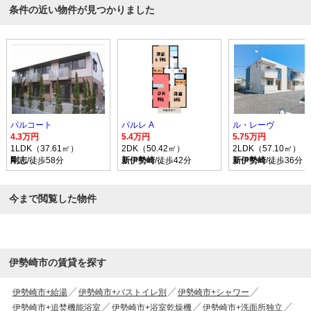
条件の近い物件が見つかりました
パルコート
パルレ A
ル・レーヴ
4.3万円
5.4万円
5.75万円
1LDK（37.61㎡）
2DK（50.42㎡）
2LDK（57.10㎡）
剛志
/徒歩58分
新伊勢崎
/徒歩42分
新伊勢崎
/徒歩36分
今まで閲覧した物件
伊勢崎市の賃貸を探す
伊勢崎市+給湯
伊勢崎市+バストイレ別
伊勢崎市+シャワー
伊勢崎市+追焚機能浴室
伊勢崎市+浴室乾燥機
伊勢崎市+洗面所独立