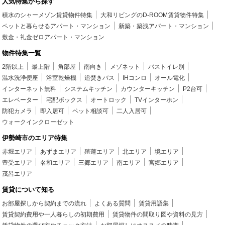
人気特集から探す
積水のシャーメゾン賃貸物件特集
大和リビングのD-ROOM賃貸物件特集
ペットと暮らせるアパート・マンション
新築・築浅アパート・マンション
敷金・礼金ゼロアパート・マンション
物件特集一覧
2階以上
最上階
角部屋
南向き
メゾネット
バストイレ別
温水洗浄便座
浴室乾燥機
追焚きバス
IHコンロ
オール電化
インターネット無料
システムキッチン
カウンターキッチン
P2台可
エレベーター
宅配ボックス
オートロック
TVインターホン
防犯カメラ
即入居可
ペット相談可
二人入居可
ウォークインクローゼット
伊勢崎市のエリア特集
赤堀エリア
あずまエリア
殖蓮エリア
北エリア
境エリア
豊受エリア
名和エリア
三郷エリア
南エリア
宮郷エリア
茂呂エリア
賃貸について知る
お部屋探しから契約までの流れ
よくある質問
賃貸用語集
賃貸契約費用や一人暮らしの初期費用
賃貸物件の間取り図や資料の見方