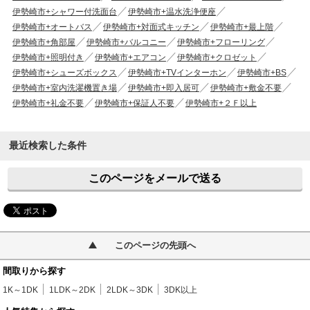
伊勢崎市+シャワー付洗面台
伊勢崎市+温水洗浄便座
伊勢崎市+オートバス
伊勢崎市+対面式キッチン
伊勢崎市+最上階
伊勢崎市+角部屋
伊勢崎市+バルコニー
伊勢崎市+フローリング
伊勢崎市+照明付き
伊勢崎市+エアコン
伊勢崎市+クロゼット
伊勢崎市+シューズボックス
伊勢崎市+TVインターホン
伊勢崎市+BS
伊勢崎市+室内洗濯機置き場
伊勢崎市+即入居可
伊勢崎市+敷金不要
伊勢崎市+礼金不要
伊勢崎市+保証人不要
伊勢崎市+２Ｆ以上
最近検索した条件
このページをメールで送る
このページの先頭へ
間取りから探す
1K～1DK
1LDK～2DK
2LDK～3DK
3DK以上