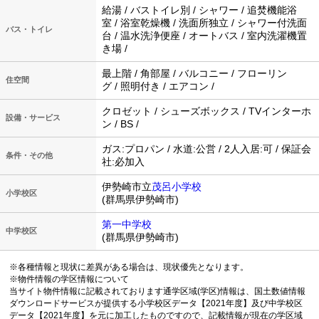
給湯 / バストイレ別 / シャワー / 追焚機能浴
室 / 浴室乾燥機 / 洗面所独立 / シャワー付洗面
バス・トイレ
台 / 温水洗浄便座 / オートバス / 室内洗濯機置
き場 /
最上階 / 角部屋 / バルコニー / フローリン
住空間
グ / 照明付き / エアコン /
クロゼット / シューズボックス / TVインターホ
設備・サービス
ン / BS /
ガス:プロパン / 水道:公営 / 2人入居:可 / 保証会
条件・その他
社:必加入
伊勢崎市立
茂呂小学校
小学校区
(群馬県伊勢崎市)
第一中学校
中学校区
(群馬県伊勢崎市)
※各種情報と現状に差異がある場合は、現状優先となります。
※物件情報の学区情報について
当サイト物件情報に記載されております通学区域(学区)情報は、国土数値情報
ダウンロードサービスが提供する小学校区データ【2021年度】及び中学校区
データ【2021年度】を元に加工したものですので、記載情報が現在の学区域