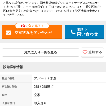
と異なる場合がございます。国土数値情報ダウンロードサービスのWEBサイ
ト上で記述通り、データは必ずしも正確とは言えません。また、通学区域(学
区)は毎年見直しの対象となりますので、そちらを踏まえ学区情報は参考とし
てご活用下さい。
1分
で入力完了！
電話で
問い合わせ
お気に入り一覧を見る
設備詳細情報
アパート / 木造
種別 / 構造
2階 / 2階建て
所在階 / 階数
空家
現況
即入居可
入居可能日