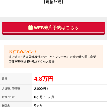
【建物外観】
WEB来店予約はこちら
追い焚き・浴室乾燥機付き☆/ＴＶインターホン完備☆/徒歩圏に商業
店舗充実/国道354号線アクセス良好
4.8万円
賃料
2,000円 /
共益費 / 管理費
0ヶ月 / 0ヶ月
敷金 / 礼金
0ヶ月
保証金