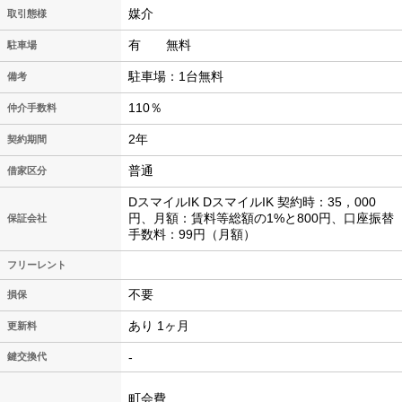
媒介
取引態様
有 無料
駐車場
駐車場：1台無料
備考
110％
仲介手数料
2年
契約期間
普通
借家区分
DスマイルIK DスマイルIK 契約時：35，000
円、月額：賃料等総額の1%と800円、口座振替
保証会社
手数料：99円（月額）
フリーレント
不要
損保
あり 1ヶ月
更新料
-
鍵交換代
町会費