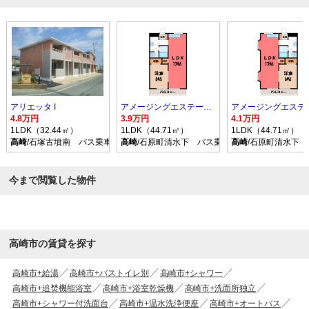
アリエッタ I
アメージングエステート B
4.8万円
3.9万円
4.1万円
1LDK（32.44㎡）
1LDK（44.71㎡）
1LDK（44.71㎡）
高崎
/石塚古墳南 バス乗車時間22分 停歩12分
高崎
/石原町清水下 バス乗車時間26分 停歩3分
高崎
/石原町清水下 
今まで閲覧した物件
高崎市の賃貸を探す
高崎市+給湯
高崎市+バストイレ別
高崎市+シャワー
高崎市+追焚機能浴室
高崎市+浴室乾燥機
高崎市+洗面所独立
高崎市+シャワー付洗面台
高崎市+温水洗浄便座
高崎市+オートバス