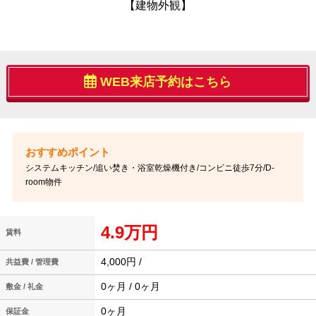
【建物外観】
WEB来店予約はこちら
システムキッチン/追い焚き・浴室乾燥機付き/コンビニ徒歩7分/D-
room物件
4.9万円
賃料
4,000円 /
共益費 / 管理費
0ヶ月 / 0ヶ月
敷金 / 礼金
0ヶ月
保証金