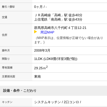
0ヶ月 / -
敷引 / 償却
ＪＲ高崎線「高崎」駅 徒歩40分
交通
上信電鉄「南高崎」駅 徒歩43分
群馬県高崎市八千代町４丁目12-21
周辺MAP
住所
（MAP表示は、位置情報が正確でない場合があり
ます。)
2008年3月
築年月
1LDK (LDK8畳/洋室3畳(*階))
間取り
2
29.25ｍ
専有面積
東南
主要採光面
設備・条件・こだわり
システムキッチン / 2口コンロ /
キッチン