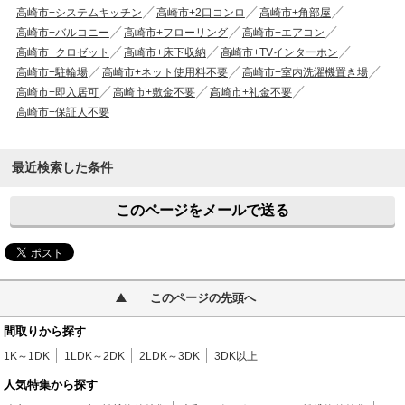
高崎市+システムキッチン
高崎市+2口コンロ
高崎市+角部屋
高崎市+バルコニー
高崎市+フローリング
高崎市+エアコン
高崎市+クロゼット
高崎市+床下収納
高崎市+TVインターホン
高崎市+駐輪場
高崎市+ネット使用料不要
高崎市+室内洗濯機置き場
高崎市+即入居可
高崎市+敷金不要
高崎市+礼金不要
高崎市+保証人不要
最近検索した条件
このページをメールで送る
このページの先頭へ
間取りから探す
1K～1DK
1LDK～2DK
2LDK～3DK
3DK以上
人気特集から探す