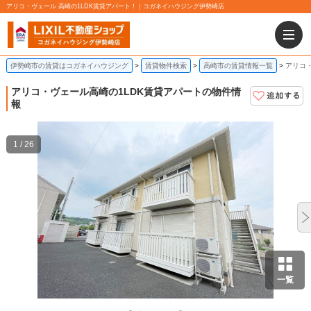
アリコ・ヴェール 高崎の1LDK賃貸アパート！｜コガネイハウジング伊勢崎店
伊勢崎市の賃貸はコガネイハウジング
賃貸物件検索
高崎市の賃貸情報一覧
アリコ・
アリコ・ヴェール
高崎の1LDK賃貸アパートの物件情
報
1 / 26
一覧