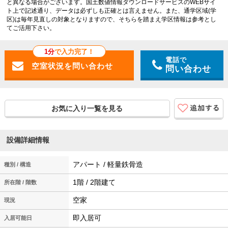
と異なる場合がございます。国土数値情報ダウンロードサービスのWEBサイ
ト上で記述通り、データは必ずしも正確とは言えません。また、通学区域(学
区)は毎年見直しの対象となりますので、そちらを踏まえ学区情報は参考とし
てご活用下さい。
1分
で入力完了！
電話で
問い合わせ
お気に入り一覧を見る
設備詳細情報
アパート / 軽量鉄骨造
種別 / 構造
1階 / 2階建て
所在階 / 階数
空家
現況
即入居可
入居可能日