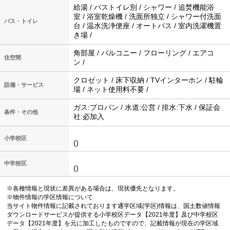
給湯 / バストイレ別 / シャワー / 追焚機能浴
室 / 浴室乾燥機 / 洗面所独立 / シャワー付洗面
バス・トイレ
台 / 温水洗浄便座 / オートバス / 室内洗濯機置
き場 /
角部屋 / バルコニー / フローリング / エアコ
住空間
ン /
クロゼット / 床下収納 / TVインターホン / 駐輪
設備・サービス
場 / ネット使用料不要 /
ガス:プロパン / 水道:公営 / 排水:下水 / 保証会
条件・その他
社:必加入
小学校区
()
中学校区
()
※各種情報と現状に差異がある場合は、現状優先となります。
※物件情報の学区情報について
当サイト物件情報に記載されております通学区域(学区)情報は、国土数値情報
ダウンロードサービスが提供する小学校区データ【2021年度】及び中学校区
データ【2021年度】を元に加工したものですので、記載情報が現在の学区域