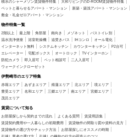
積水のシャーメゾン賃貸物件特集
大和リビングのD-ROOM賃貸物件特集
ペットと暮らせるアパート・マンション
新築・築浅アパート・マンション
敷金・礼金ゼロアパート・マンション
物件特集一覧
2階以上
最上階
角部屋
南向き
メゾネット
バストイレ別
温水洗浄便座
浴室乾燥機
追焚きバス
IHコンロ
オール電化
インターネット無料
システムキッチン
カウンターキッチン
P2台可
エレベーター
宅配ボックス
オートロック
TVインターホン
防犯カメラ
即入居可
ペット相談可
二人入居可
ウォークインクローゼット
伊勢崎市のエリア特集
赤堀エリア
あずまエリア
殖蓮エリア
北エリア
境エリア
豊受エリア
名和エリア
三郷エリア
南エリア
宮郷エリア
茂呂エリア
賃貸について知る
お部屋探しから契約までの流れ
よくある質問
賃貸用語集
賃貸契約費用や一人暮らしの初期費用
賃貸物件の間取り図や資料の見方
賃貸物件の選び方やチェック方法
お部屋探しにオススメの時期
引越し業者の選び方
引越しの梱包の仕方や荷造りのコツ