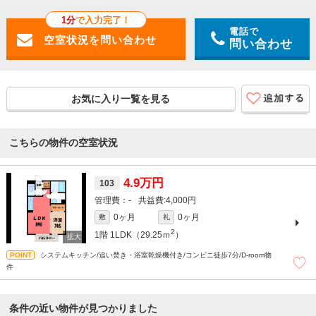
1分
で入力完了！
電話で
問い合わせ
お気に入り一覧を見る
こちらの物件の空室状況
4.9万円
103
-
4,000円
0ヶ月
0ヶ月
敷
礼
2
1階
1LDK（29.25ｍ
）
システムキッチン/追い焚き・浴室乾燥機付き/コンビニ徒歩7分/D-room物
件
条件の近い物件が見つかりました