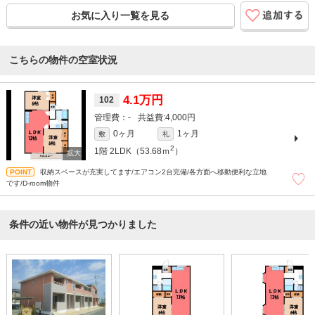
お気に入り一覧を見る
こちらの物件の空室状況
4.1万円
102
-
4,000円
0ヶ月
1ヶ月
敷
礼
2
1階
2LDK（53.68ｍ
）
収納スペースが充実してます/エアコン2台完備/各方面へ移動便利な立地
です/D-room物件
条件の近い物件が見つかりました