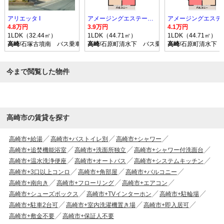
アリエッタ I
アメージングエステート B
4.8万円
3.9万円
4.1万円
1LDK（32.44㎡）
1LDK（44.71㎡）
1LDK（44.71㎡）
高崎
/石塚古墳南 バス乗車時間22分 停歩12分
高崎
/石原町清水下 バス乗車時間26分 停歩3分
高崎
/石原町清水下 
今まで閲覧した物件
高崎市の賃貸を探す
高崎市+給湯
高崎市+バストイレ別
高崎市+シャワー
高崎市+追焚機能浴室
高崎市+洗面所独立
高崎市+シャワー付洗面台
高崎市+温水洗浄便座
高崎市+オートバス
高崎市+システムキッチン
高崎市+3口以上コンロ
高崎市+角部屋
高崎市+バルコニー
高崎市+南向き
高崎市+フローリング
高崎市+エアコン
高崎市+シューズボックス
高崎市+TVインターホン
高崎市+駐輪場
高崎市+駐車2台可
高崎市+室内洗濯機置き場
高崎市+即入居可
高崎市+敷金不要
高崎市+保証人不要