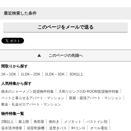
最近検索した条件
このページをメールで送る
このページの先頭へ
間取りから探す
1K～1DK
1LDK～2DK
2LDK～3DK
3DK以上
人気特集から探す
積水のシャーメゾン賃貸物件特集
大和リビングのD-ROOM賃貸物件特集
ペットと暮らせるアパート・マンション
新築・築浅アパート・マンション
敷金・礼金ゼロアパート・マンション
物件特集一覧
2階以上
最上階
角部屋
南向き
メゾネット
バストイレ別
温水洗浄便座
浴室乾燥機
追焚きバス
IHコンロ
オール電化