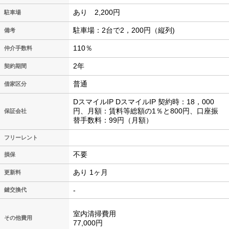
あり 2,200円
駐車場
駐車場：2台で2，200円（縦列)
備考
110％
仲介手数料
2年
契約期間
普通
借家区分
DスマイルIP DスマイルIP 契約時：18，000
円、月額：賃料等総額の1％と800円、口座振
保証会社
替手数料：99円（月額）
フリーレント
不要
損保
あり 1ヶ月
更新料
-
鍵交換代
室内清掃費用
その他費用
77,000円