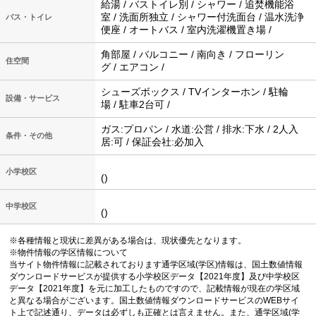
給湯 / バストイレ別 / シャワー / 追焚機能浴
室 / 洗面所独立 / シャワー付洗面台 / 温水洗浄
バス・トイレ
便座 / オートバス / 室内洗濯機置き場 /
角部屋 / バルコニー / 南向き / フローリン
住空間
グ / エアコン /
シューズボックス / TVインターホン / 駐輪
設備・サービス
場 / 駐車2台可 /
ガス:プロパン / 水道:公営 / 排水:下水 / 2人入
条件・その他
居:可 / 保証会社:必加入
小学校区
()
中学校区
()
※各種情報と現状に差異がある場合は、現状優先となります。
※物件情報の学区情報について
当サイト物件情報に記載されております通学区域(学区)情報は、国土数値情報
ダウンロードサービスが提供する小学校区データ【2021年度】及び中学校区
データ【2021年度】を元に加工したものですので、記載情報が現在の学区域
と異なる場合がございます。国土数値情報ダウンロードサービスのWEBサイ
ト上で記述通り、データは必ずしも正確とは言えません。また、通学区域(学