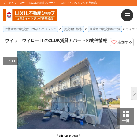
ヴィラ・ウィロー II -の2LDK賃貸アパート！｜コガネイハウジング伊勢崎店
伊勢崎市の賃貸はコガネイハウジング
賃貸物件検索
高崎市の賃貸情報一覧
ヴィラ・
ヴィラ・ウィロー II
-の2LDK賃貸アパートの物件情報
1 / 30
一覧
【建物外観】