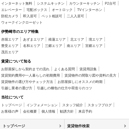
インターネット無料
システムキッチン
カウンターキッチン
P2台可
エレベーター
宅配ボックス
オートロック
TVインターホン
防犯カメラ
即入居可
ペット相談可
二人入居可
ウォークインクローゼット
伊勢崎市のエリア特集
赤堀エリア
あずまエリア
殖蓮エリア
北エリア
境エリア
豊受エリア
名和エリア
三郷エリア
南エリア
宮郷エリア
茂呂エリア
賃貸について知る
お部屋探しから契約までの流れ
よくある質問
賃貸用語集
賃貸契約費用や一人暮らしの初期費用
賃貸物件の間取り図や資料の見方
賃貸物件の選び方やチェック方法
お部屋探しにオススメの時期
引越し業者の選び方
引越しの梱包の仕方や荷造りのコツ
当社について
トップページ
インフォメーション
スタッフ紹介
スタッフブログ
お客様の声
会社概要
個人情報
勧誘方針
来店予約
トップページ
賃貸物件検索