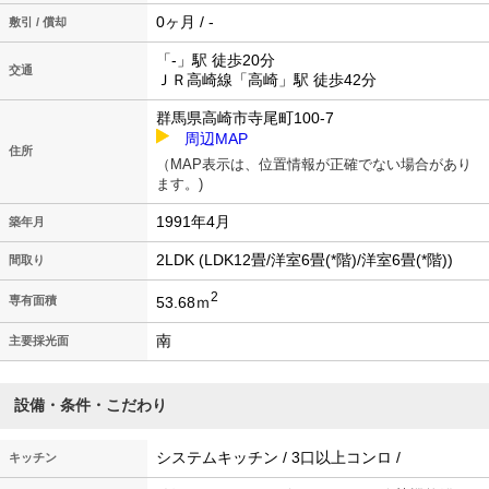
0ヶ月 / -
敷引 / 償却
「-」駅 徒歩20分
交通
ＪＲ高崎線「高崎」駅 徒歩42分
群馬県高崎市寺尾町100-7
周辺MAP
住所
（MAP表示は、位置情報が正確でない場合があり
ます。)
1991年4月
築年月
2LDK (LDK12畳/洋室6畳(*階)/洋室6畳(*階))
間取り
2
53.68ｍ
専有面積
南
主要採光面
設備・条件・こだわり
システムキッチン / 3口以上コンロ /
キッチン