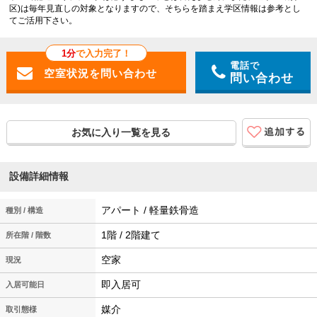
区)は毎年見直しの対象となりますので、そちらを踏まえ学区情報は参考とし
てご活用下さい。
1分
で入力完了！
電話で
問い合わせ
お気に入り一覧を見る
設備詳細情報
アパート / 軽量鉄骨造
種別 / 構造
1階 / 2階建て
所在階 / 階数
空家
現況
即入居可
入居可能日
媒介
取引態様