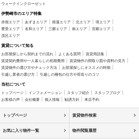
ウォークインクローゼット
伊勢崎市のエリア特集
赤堀エリア
あずまエリア
殖蓮エリア
北エリア
境エリア
豊受エリア
名和エリア
三郷エリア
南エリア
宮郷エリア
茂呂エリア
賃貸について知る
お部屋探しから契約までの流れ
よくある質問
賃貸用語集
賃貸契約費用や一人暮らしの初期費用
賃貸物件の間取り図や資料の見方
賃貸物件の選び方やチェック方法
お部屋探しにオススメの時期
引越し業者の選び方
引越しの梱包の仕方や荷造りのコツ
当社について
トップページ
インフォメーション
スタッフ紹介
スタッフブログ
お客様の声
会社概要
個人情報
勧誘方針
来店予約
トップページ
賃貸物件検索
お気に入り物件一覧
物件閲覧履歴