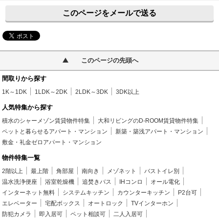
このページをメールで送る
このページの先頭へ
間取りから探す
1K～1DK
1LDK～2DK
2LDK～3DK
3DK以上
人気特集から探す
積水のシャーメゾン賃貸物件特集
大和リビングのD-ROOM賃貸物件特集
ペットと暮らせるアパート・マンション
新築・築浅アパート・マンション
敷金・礼金ゼロアパート・マンション
物件特集一覧
2階以上
最上階
角部屋
南向き
メゾネット
バストイレ別
温水洗浄便座
浴室乾燥機
追焚きバス
IHコンロ
オール電化
インターネット無料
システムキッチン
カウンターキッチン
P2台可
エレベーター
宅配ボックス
オートロック
TVインターホン
防犯カメラ
即入居可
ペット相談可
二人入居可