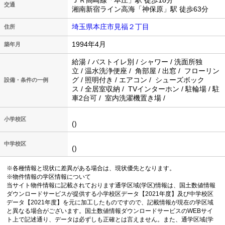
ＪＲ高崎線「本庄」駅 徒歩18分
交通
湘南新宿ライン高海「神保原」駅 徒歩63分
埼玉県本庄市見福２丁目
住所
1994年4月
築年月
給湯 / バストイレ別 / シャワー / 洗面所独
立 / 温水洗浄便座 / 角部屋 / 出窓 / フローリン
グ / 照明付き / エアコン / シューズボック
設備・条件の一例
ス / 全居室収納 / TVインターホン / 駐輪場 / 駐
車2台可 / 室内洗濯機置き場 /
小学校区
()
中学校区
()
※各種情報と現状に差異がある場合は、現状優先となります。
※物件情報の学区情報について
当サイト物件情報に記載されております通学区域(学区)情報は、国土数値情報
ダウンロードサービスが提供する小学校区データ【2021年度】及び中学校区
データ【2021年度】を元に加工したものですので、記載情報が現在の学区域
と異なる場合がございます。国土数値情報ダウンロードサービスのWEBサイ
ト上で記述通り、データは必ずしも正確とは言えません。また、通学区域(学