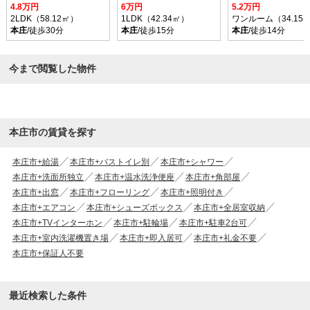
4.8万円
6万円
5.2万円
2LDK（58.12㎡）
1LDK（42.34㎡）
ワンルーム（34.15
本庄
/徒歩30分
本庄
/徒歩15分
本庄
/徒歩14分
今まで閲覧した物件
本庄市の賃貸を探す
本庄市+給湯
本庄市+バストイレ別
本庄市+シャワー
本庄市+洗面所独立
本庄市+温水洗浄便座
本庄市+角部屋
本庄市+出窓
本庄市+フローリング
本庄市+照明付き
本庄市+エアコン
本庄市+シューズボックス
本庄市+全居室収納
本庄市+TVインターホン
本庄市+駐輪場
本庄市+駐車2台可
本庄市+室内洗濯機置き場
本庄市+即入居可
本庄市+礼金不要
本庄市+保証人不要
最近検索した条件