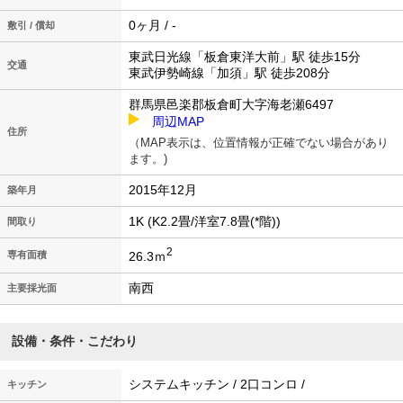
0ヶ月 / -
敷引 / 償却
東武日光線「板倉東洋大前」駅 徒歩15分
交通
東武伊勢崎線「加須」駅 徒歩208分
群馬県邑楽郡板倉町大字海老瀬6497
周辺MAP
住所
（MAP表示は、位置情報が正確でない場合があり
ます。)
2015年12月
築年月
1K (K2.2畳/洋室7.8畳(*階))
間取り
2
26.3ｍ
専有面積
南西
主要採光面
設備・条件・こだわり
システムキッチン / 2口コンロ /
キッチン