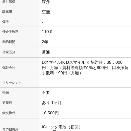
媒介
取引態様
空無
駐車場
-
備考
110％
仲介手数料
2年
契約期間
普通
借家区分
DスマイルIK DスマイルIK 契約時：35，000
円、月額：賃料等総額の1%と800円、口座振替
保証会社
手数料：99円（月額）
フリーレント
不要
損保
あり 1ヶ月
更新料
16,500円
鍵交換代
ICロック電池（初回）
その他費用