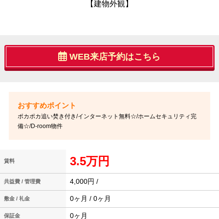
【建物外観】
WEB来店予約はこちら
ポカポカ追い焚き付き/インターネット無料☆/ホームセキュリティ完
備☆/D-room物件
3.5万円
賃料
4,000円 /
共益費 / 管理費
0ヶ月 / 0ヶ月
敷金 / 礼金
0ヶ月
保証金