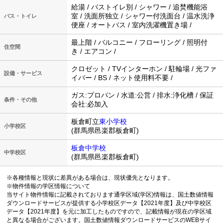
給湯 / バストイレ別 / シャワー / 追焚機能浴
室 / 洗面所独立 / シャワー付洗面台 / 温水洗浄
バス・トイレ
便座 / オートバス / 室内洗濯機置き場 /
最上階 / バルコニー / フローリング / 照明付
住空間
き / エアコン /
クロゼット / TVインターホン / 駐輪場 / 光ファ
設備・サービス
イバー / BS / ネット使用料不要 /
ガス:プロパン / 水道:公営 / 排水:浄化槽 / 保証
条件・その他
会社:必加入
板倉町立
東小学校
小学校区
(群馬県邑楽郡板倉町)
板倉中学校
中学校区
(群馬県邑楽郡板倉町)
※各種情報と現状に差異がある場合は、現状優先となります。
※物件情報の学区情報について
当サイト物件情報に記載されております通学区域(学区)情報は、国土数値情報
ダウンロードサービスが提供する小学校区データ【2021年度】及び中学校区
データ【2021年度】を元に加工したものですので、記載情報が現在の学区域
と異なる場合がございます。国土数値情報ダウンロードサービスのWEBサイ