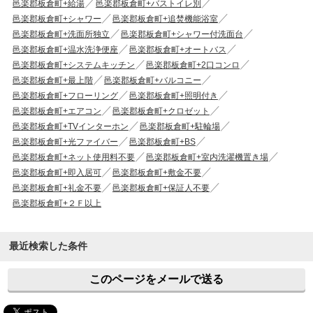
邑楽郡板倉町+給湯
邑楽郡板倉町+バストイレ別
邑楽郡板倉町+シャワー
邑楽郡板倉町+追焚機能浴室
邑楽郡板倉町+洗面所独立
邑楽郡板倉町+シャワー付洗面台
邑楽郡板倉町+温水洗浄便座
邑楽郡板倉町+オートバス
邑楽郡板倉町+システムキッチン
邑楽郡板倉町+2口コンロ
邑楽郡板倉町+最上階
邑楽郡板倉町+バルコニー
邑楽郡板倉町+フローリング
邑楽郡板倉町+照明付き
邑楽郡板倉町+エアコン
邑楽郡板倉町+クロゼット
邑楽郡板倉町+TVインターホン
邑楽郡板倉町+駐輪場
邑楽郡板倉町+光ファイバー
邑楽郡板倉町+BS
邑楽郡板倉町+ネット使用料不要
邑楽郡板倉町+室内洗濯機置き場
邑楽郡板倉町+即入居可
邑楽郡板倉町+敷金不要
邑楽郡板倉町+礼金不要
邑楽郡板倉町+保証人不要
邑楽郡板倉町+２Ｆ以上
最近検索した条件
このページをメールで送る