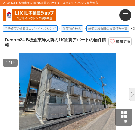
D-room24 B 板倉東洋大前の1K賃貸アパート！｜コガネイハウジング伊勢崎店
伊勢崎市の賃貸はコガネイハウジング
賃貸物件検索
邑楽郡板倉町の賃貸情報一覧
D-room24 B
板倉東洋大前の1K賃貸アパートの物件情
報
1 / 19
一覧