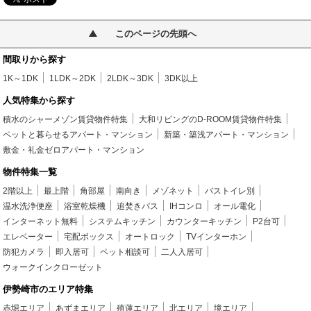
このページの先頭へ
間取りから探す
1K～1DK
1LDK～2DK
2LDK～3DK
3DK以上
人気特集から探す
積水のシャーメゾン賃貸物件特集
大和リビングのD-ROOM賃貸物件特集
ペットと暮らせるアパート・マンション
新築・築浅アパート・マンション
敷金・礼金ゼロアパート・マンション
物件特集一覧
2階以上
最上階
角部屋
南向き
メゾネット
バストイレ別
温水洗浄便座
浴室乾燥機
追焚きバス
IHコンロ
オール電化
インターネット無料
システムキッチン
カウンターキッチン
P2台可
エレベーター
宅配ボックス
オートロック
TVインターホン
防犯カメラ
即入居可
ペット相談可
二人入居可
ウォークインクローゼット
伊勢崎市のエリア特集
赤堀エリア
あずまエリア
殖蓮エリア
北エリア
境エリア