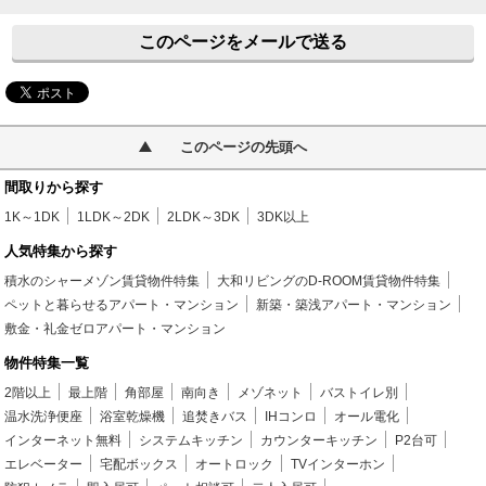
このページをメールで送る
このページの先頭へ
間取りから探す
1K～1DK
1LDK～2DK
2LDK～3DK
3DK以上
人気特集から探す
積水のシャーメゾン賃貸物件特集
大和リビングのD-ROOM賃貸物件特集
ペットと暮らせるアパート・マンション
新築・築浅アパート・マンション
敷金・礼金ゼロアパート・マンション
物件特集一覧
2階以上
最上階
角部屋
南向き
メゾネット
バストイレ別
温水洗浄便座
浴室乾燥機
追焚きバス
IHコンロ
オール電化
インターネット無料
システムキッチン
カウンターキッチン
P2台可
エレベーター
宅配ボックス
オートロック
TVインターホン