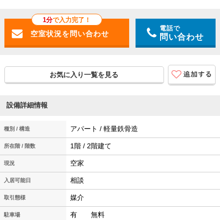
1分
で入力完了！
電話で
問い合わせ
お気に入り一覧を見る
設備詳細情報
アパート / 軽量鉄骨造
種別 / 構造
1階 / 2階建て
所在階 / 階数
空家
現況
相談
入居可能日
媒介
取引態様
有 無料
駐車場