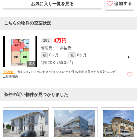
お気に入り一覧を見る
こちらの物件の空室状況
4万円
103
-
-
0ヶ月
0ヶ月
敷
礼
2
1階
2DK（35.3ｍ
）
安心のTVドアホン付き/ウォシュレット付き/南向き日当たり良好/コンビ
ニ徒歩圏内
条件の近い物件が見つかりました