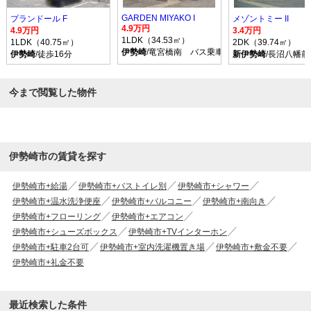
GARDEN MIYAKO I
プランドール F
メゾントミー II
4.9万円
4.9万円
3.4万円
1LDK（34.53㎡）
1LDK（40.75㎡）
2DK（39.74㎡）
伊勢崎
/竜宮橋南 バス乗車時間60分 停歩7分
伊勢崎
/徒歩16分
新伊勢崎
/長沼八幡前
今まで閲覧した物件
伊勢崎市の賃貸を探す
伊勢崎市+給湯
伊勢崎市+バストイレ別
伊勢崎市+シャワー
伊勢崎市+温水洗浄便座
伊勢崎市+バルコニー
伊勢崎市+南向き
伊勢崎市+フローリング
伊勢崎市+エアコン
伊勢崎市+シューズボックス
伊勢崎市+TVインターホン
伊勢崎市+駐車2台可
伊勢崎市+室内洗濯機置き場
伊勢崎市+敷金不要
伊勢崎市+礼金不要
最近検索した条件