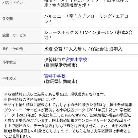
バス・トイレ
座 / 室内洗濯機置き場 /
バルコニー / 南向き / フローリング / エアコ
住空間
ン /
シューズボックス / TVインターホン / 駐車2台
設備・サービス
可 /
水道:公営 / 2人入居:可 / 保証会社:必加入
条件・その他
伊勢崎市立
宮郷小学校
小学校区
(群馬県伊勢崎市)
宮郷中学校
中学校区
(群馬県伊勢崎市)
※各種情報と現状に差異がある場合は、現状優先となります。
※物件情報の学区情報について
当サイト物件情報に記載されております通学区域(学区)情報は、国土数値情報
ダウンロードサービスが提供する小学校区データ【2021年度】及び中学校区
データ【2021年度】を元に加工したものですので、記載情報が現在の学区域
と異なる場合がございます。国土数値情報ダウンロードサービスのWEBサイ
ト上で記述通り、データは必ずしも正確とは言えません。また、通学区域(学
区)は毎年見直しの対象となりますので、そちらを踏まえ学区情報は参考とし
てご活用下さい。