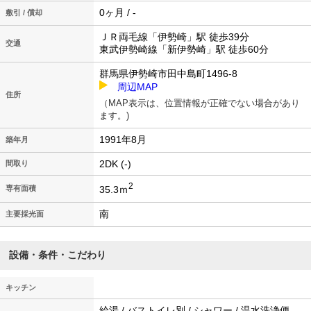
0ヶ月 / -
敷引 / 償却
ＪＲ両毛線「伊勢崎」駅 徒歩39分
交通
東武伊勢崎線「新伊勢崎」駅 徒歩60分
群馬県伊勢崎市田中島町1496-8
周辺MAP
住所
（MAP表示は、位置情報が正確でない場合があり
ます。)
1991年8月
築年月
2DK (-)
間取り
2
35.3ｍ
専有面積
南
主要採光面
設備・条件・こだわり
キッチン
給湯 / バストイレ別 / シャワー / 温水洗浄便