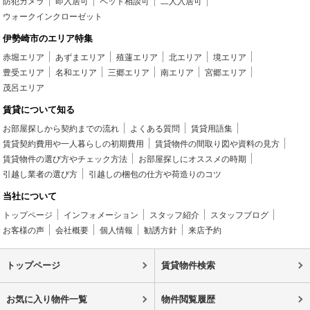
防犯カメラ
即入居可
ペット相談可
二人入居可
ウォークインクローゼット
伊勢崎市のエリア特集
赤堀エリア
あずまエリア
殖蓮エリア
北エリア
境エリア
豊受エリア
名和エリア
三郷エリア
南エリア
宮郷エリア
茂呂エリア
賃貸について知る
お部屋探しから契約までの流れ
よくある質問
賃貸用語集
賃貸契約費用や一人暮らしの初期費用
賃貸物件の間取り図や資料の見方
賃貸物件の選び方やチェック方法
お部屋探しにオススメの時期
引越し業者の選び方
引越しの梱包の仕方や荷造りのコツ
当社について
トップページ
インフォメーション
スタッフ紹介
スタッフブログ
お客様の声
会社概要
個人情報
勧誘方針
来店予約
トップページ
賃貸物件検索
お気に入り物件一覧
物件閲覧履歴