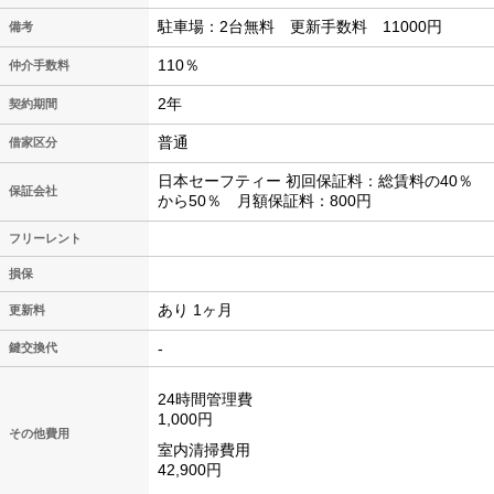
駐車場：2台無料 更新手数料 11000円
備考
110％
仲介手数料
2年
契約期間
普通
借家区分
日本セーフティー 初回保証料：総賃料の40％
保証会社
から50％ 月額保証料：800円
フリーレント
損保
あり 1ヶ月
更新料
-
鍵交換代
24時間管理費
1,000円
その他費用
室内清掃費用
42,900円