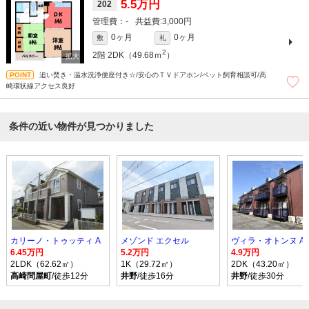
5.5万円
202
-
3,000円
0ヶ月
0ヶ月
敷
礼
2
2階
2DK（49.68ｍ
）
追い焚き・温水洗浄便座付き☆/安心のＴＶドアホン/ペット飼育相談可/高
崎環状線アクセス良好
条件の近い物件が見つかりました
カリーノ・トゥッティ A
メゾンド エクセル
ヴィラ・オトンヌ A
6.45万円
5.2万円
4.9万円
2LDK（62.62㎡）
1K（29.72㎡）
2DK（43.20㎡）
高崎問屋町
/徒歩12分
井野
/徒歩16分
井野
/徒歩30分