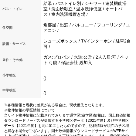
給湯 / バストイレ別 / シャワー / 追焚機能浴
室 / 洗面所独立 / 温水洗浄便座 / オートバ
バス・トイレ
ス / 室内洗濯機置き場 /
角部屋 / 出窓 / バルコニー / フローリング / エ
住空間
アコン /
シューズボックス / TVインターホン / 駐車2台
設備・サービス
可 /
ガス:プロパン / 水道:公営 / 2人入居:可 / ペッ
条件・その他
ト:可能 / 保証会社:必加入
小学校区
()
中学校区
()
※各種情報と現状に差異がある場合は、現状優先となります。
※物件情報の学区情報について
当サイト物件情報に記載されております通学区域(学区)情報は、国土数値情報
ダウンロードサービスが提供する小学校区データ【2021年度】及び中学校区
データ【2021年度】を元に加工したものですので、記載情報が現在の学区域
と異なる場合がございます。国土数値情報ダウンロードサービスのWEBサイ
ト上で記述通り、データは必ずしも正確とは言えません。また、通学区域(学