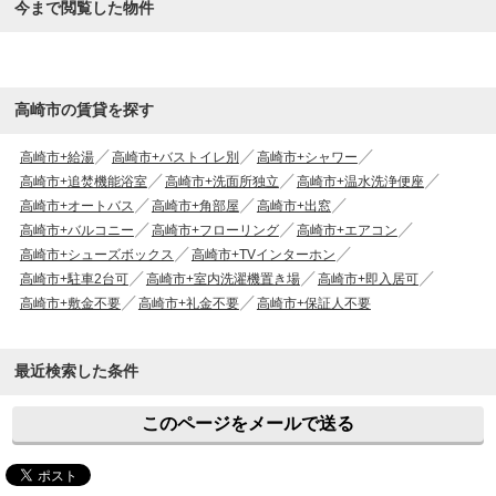
今まで閲覧した物件
高崎市の賃貸を探す
高崎市+給湯
高崎市+バストイレ別
高崎市+シャワー
高崎市+追焚機能浴室
高崎市+洗面所独立
高崎市+温水洗浄便座
高崎市+オートバス
高崎市+角部屋
高崎市+出窓
高崎市+バルコニー
高崎市+フローリング
高崎市+エアコン
高崎市+シューズボックス
高崎市+TVインターホン
高崎市+駐車2台可
高崎市+室内洗濯機置き場
高崎市+即入居可
高崎市+敷金不要
高崎市+礼金不要
高崎市+保証人不要
最近検索した条件
このページをメールで送る