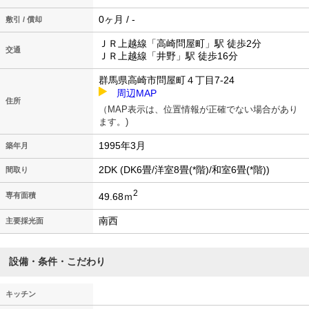
0ヶ月 / -
敷引 / 償却
ＪＲ上越線「高崎問屋町」駅 徒歩2分
交通
ＪＲ上越線「井野」駅 徒歩16分
群馬県高崎市問屋町４丁目7-24
周辺MAP
住所
（MAP表示は、位置情報が正確でない場合があり
ます。)
1995年3月
築年月
2DK (DK6畳/洋室8畳(*階)/和室6畳(*階))
間取り
2
49.68ｍ
専有面積
南西
主要採光面
設備・条件・こだわり
キッチン