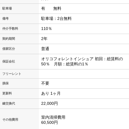
有 無料
駐車場
駐車場：2台無料
備考
110％
仲介手数料
2年
契約期間
普通
借家区分
オリコフォレントインシュア 初回：総賃料の
保証会社
50％ 月額：総賃料の1％
フリーレント
不要
損保
あり 1ヶ月
更新料
22,000円
鍵交換代
室内清掃費用
その他費用
60,500円