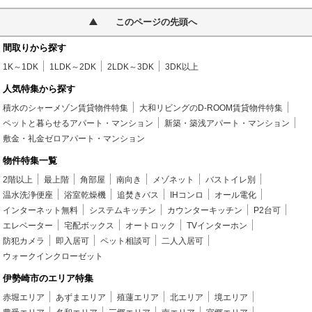
このページの先頭へ
間取りから探す
1K～1DK
1LDK～2DK
2LDK～3DK
3DK以上
人気特集から探す
積水のシャーメゾン賃貸物件特集
大和リビングのD-ROOM賃貸物件特集
ペットと暮らせるアパート・マンション
新築・築浅アパート・マンション
敷金・礼金ゼロアパート・マンション
物件特集一覧
2階以上
最上階
角部屋
南向き
メゾネット
バストイレ別
温水洗浄便座
浴室乾燥機
追焚きバス
IHコンロ
オール電化
インターネット無料
システムキッチン
カウンターキッチン
P2台可
エレベーター
宅配ボックス
オートロック
TVインターホン
防犯カメラ
即入居可
ペット相談可
二人入居可
ウォークインクローゼット
伊勢崎市のエリア特集
赤堀エリア
あずまエリア
殖蓮エリア
北エリア
境エリア