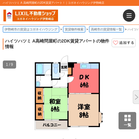
ハイツハツミ A 高崎問屋町の2DK賃貸アパート！｜コガネイハウジング伊勢崎店
伊勢崎市の賃貸はコガネイハウジング
賃貸物件検索
高崎市の賃貸情報一覧
ハイツハ
ハイツハツミ A
高崎問屋町の2DK賃貸アパートの物件
情報
1 / 9
一覧