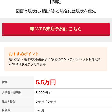
【間取】
図面と現状に相違がある場合には現状を優先
WEB来店予約はこちら
追い焚き・温水洗浄便座付き☆/安心のＴＶドアホン/ペット飼育相談
可/高崎環状線アクセス良好
5.5万円
賃料
3,000円 /
共益費 / 管理費
0ヶ月 / 0ヶ月
敷金 / 礼金
0ヶ月
保証金