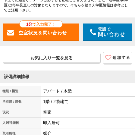
区)は毎年見直しの対象となりますので、そちらを踏まえ学区情報は参考とし
てご活用下さい。
1分
で入力完了！
電話で
問い合わせ
お気に入り一覧を見る
設備詳細情報
アパート / 木造
種別 / 構造
1階 / 2階建て
所在階 / 階数
空家
現況
即入居可
入居可能日
媒介
取引態様