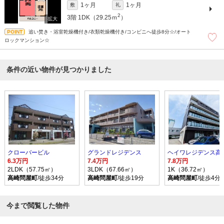
1ヶ月
1ヶ月
敷
礼
2
3階
1DK（29.25ｍ
）
追い焚き・浴室乾燥機付き/衣類乾燥機付き/コンビニへ徒歩8分☆/オート
ロックマンション☆
条件の近い物件が見つかりました
クローバービル
グランドレジデンス
ヘイワレジデンス高
6.3万円
7.4万円
7.8万円
2LDK（57.75㎡）
3LDK（67.66㎡）
1K（36.72㎡）
高崎問屋町
/徒歩34分
高崎問屋町
/徒歩19分
高崎問屋町
/徒歩4分
今まで閲覧した物件