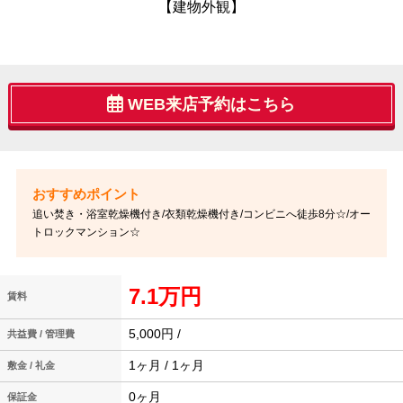
【建物外観】
WEB来店予約はこちら
追い焚き・浴室乾燥機付き/衣類乾燥機付き/コンビニへ徒歩8分☆/オー
トロックマンション☆
7.1万円
賃料
5,000円 /
共益費 / 管理費
1ヶ月 / 1ヶ月
敷金 / 礼金
0ヶ月
保証金