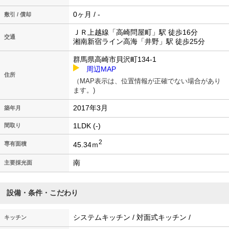
0ヶ月 / -
敷引 / 償却
ＪＲ上越線「高崎問屋町」駅 徒歩16分
交通
湘南新宿ライン高海「井野」駅 徒歩25分
群馬県高崎市貝沢町134-1
周辺MAP
住所
（MAP表示は、位置情報が正確でない場合があり
ます。)
2017年3月
築年月
1LDK (-)
間取り
2
45.34ｍ
専有面積
南
主要採光面
設備・条件・こだわり
システムキッチン / 対面式キッチン /
キッチン