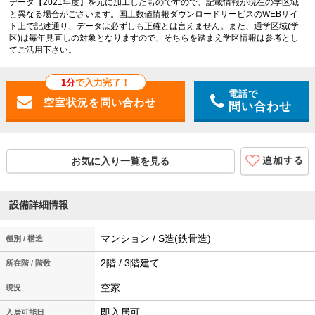
データ【2021年度】を元に加工したものですので、記載情報が現在の学区域
と異なる場合がございます。国土数値情報ダウンロードサービスのWEBサイ
ト上で記述通り、データは必ずしも正確とは言えません。また、通学区域(学
区)は毎年見直しの対象となりますので、そちらを踏まえ学区情報は参考とし
てご活用下さい。
1分
で入力完了！
電話で
問い合わせ
お気に入り一覧を見る
設備詳細情報
マンション / S造(鉄骨造)
種別 / 構造
2階 / 3階建て
所在階 / 階数
空家
現況
即入居可
入居可能日