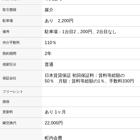
媒介
取引態様
あり 2,200円
駐車場
駐車場：1台目2，200円、2台目なし
備考
110％
仲介手数料
2年
契約期間
普通
借家区分
日本賃貸保証 初回保証料：賃料等総額の
保証会社
50％ 月額：賃料等総額の1％、手数料330円
フリーレント
損保
あり 1ヶ月
更新料
22,000円
鍵交換代
町内会費