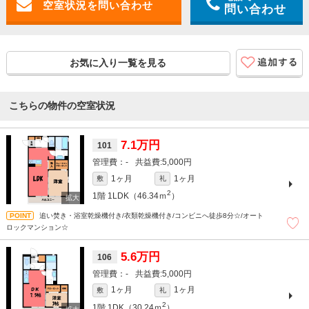
問い合わせ
お気に入り一覧を見る
こちらの物件の空室状況
7.1万円
101
-
5,000円
1ヶ月
1ヶ月
敷
礼
2
1階
1LDK（46.34ｍ
）
追い焚き・浴室乾燥機付き/衣類乾燥機付き/コンビニへ徒歩8分☆/オート
ロックマンション☆
5.6万円
106
-
5,000円
1ヶ月
1ヶ月
敷
礼
2
1階
1DK（30.24ｍ
）