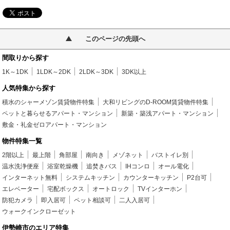
このページの先頭へ
間取りから探す
1K～1DK
1LDK～2DK
2LDK～3DK
3DK以上
人気特集から探す
積水のシャーメゾン賃貸物件特集
大和リビングのD-ROOM賃貸物件特集
ペットと暮らせるアパート・マンション
新築・築浅アパート・マンション
敷金・礼金ゼロアパート・マンション
物件特集一覧
2階以上
最上階
角部屋
南向き
メゾネット
バストイレ別
温水洗浄便座
浴室乾燥機
追焚きバス
IHコンロ
オール電化
インターネット無料
システムキッチン
カウンターキッチン
P2台可
エレベーター
宅配ボックス
オートロック
TVインターホン
防犯カメラ
即入居可
ペット相談可
二人入居可
ウォークインクローゼット
伊勢崎市のエリア特集