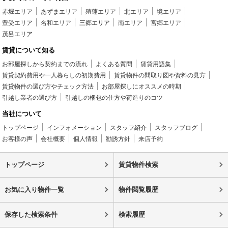
赤堀エリア
あずまエリア
殖蓮エリア
北エリア
境エリア
豊受エリア
名和エリア
三郷エリア
南エリア
宮郷エリア
茂呂エリア
賃貸について知る
お部屋探しから契約までの流れ
よくある質問
賃貸用語集
賃貸契約費用や一人暮らしの初期費用
賃貸物件の間取り図や資料の見方
賃貸物件の選び方やチェック方法
お部屋探しにオススメの時期
引越し業者の選び方
引越しの梱包の仕方や荷造りのコツ
当社について
トップページ
インフォメーション
スタッフ紹介
スタッフブログ
お客様の声
会社概要
個人情報
勧誘方針
来店予約
トップページ
賃貸物件検索
お気に入り物件一覧
物件閲覧履歴
保存した検索条件
検索履歴