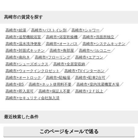
高崎市の賃貸を探す
高崎市+給湯
高崎市+バストイレ別
高崎市+シャワー
高崎市+追焚機能浴室
高崎市+浴室乾燥機
高崎市+洗面所独立
高崎市+温水洗浄便座
高崎市+オートバス
高崎市+システムキッチン
高崎市+対面式キッチン
高崎市+角部屋
高崎市+バルコニー
高崎市+南向き
高崎市+フローリング
高崎市+エアコン
高崎市+シューズボックス
高崎市+全居室収納
高崎市+ウォークインクロゼット
高崎市+TVインターホン
高崎市+オートロック
高崎市+駐輪場
高崎市+駐車2台可
高崎市+BS
高崎市+ネット使用料不要
高崎市+室内洗濯機置き場
高崎市+即入居可
高崎市+保証人不要
高崎市+２Ｆ以上
高崎市+セキュリティ会社加入済
最近検索した条件
このページをメールで送る