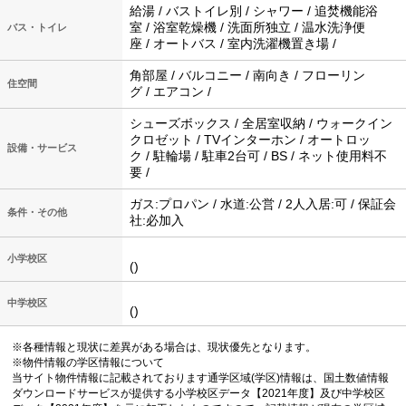
給湯 / バストイレ別 / シャワー / 追焚機能浴
室 / 浴室乾燥機 / 洗面所独立 / 温水洗浄便
バス・トイレ
座 / オートバス / 室内洗濯機置き場 /
角部屋 / バルコニー / 南向き / フローリン
住空間
グ / エアコン /
シューズボックス / 全居室収納 / ウォークイン
クロゼット / TVインターホン / オートロッ
設備・サービス
ク / 駐輪場 / 駐車2台可 / BS / ネット使用料不
要 /
ガス:プロパン / 水道:公営 / 2人入居:可 / 保証会
条件・その他
社:必加入
小学校区
()
中学校区
()
※各種情報と現状に差異がある場合は、現状優先となります。
※物件情報の学区情報について
当サイト物件情報に記載されております通学区域(学区)情報は、国土数値情報
ダウンロードサービスが提供する小学校区データ【2021年度】及び中学校区