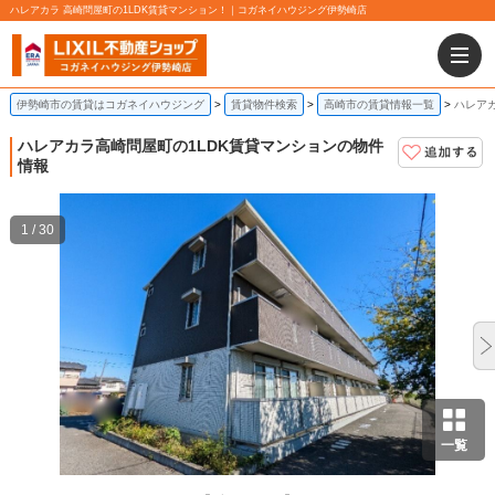
ハレアカラ 高崎問屋町の1LDK賃貸マンション！｜コガネイハウジング伊勢崎店
伊勢崎市の賃貸はコガネイハウジング
賃貸物件検索
高崎市の賃貸情報一覧
ハレアカ
ハレアカラ
高崎問屋町の1LDK賃貸マンションの物件
情報
1 / 30
一覧