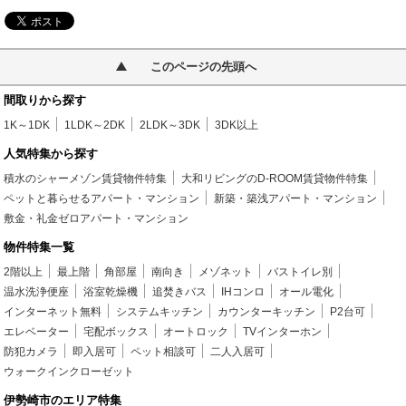
このページの先頭へ
間取りから探す
1K～1DK
1LDK～2DK
2LDK～3DK
3DK以上
人気特集から探す
積水のシャーメゾン賃貸物件特集
大和リビングのD-ROOM賃貸物件特集
ペットと暮らせるアパート・マンション
新築・築浅アパート・マンション
敷金・礼金ゼロアパート・マンション
物件特集一覧
2階以上
最上階
角部屋
南向き
メゾネット
バストイレ別
温水洗浄便座
浴室乾燥機
追焚きバス
IHコンロ
オール電化
インターネット無料
システムキッチン
カウンターキッチン
P2台可
エレベーター
宅配ボックス
オートロック
TVインターホン
防犯カメラ
即入居可
ペット相談可
二人入居可
ウォークインクローゼット
伊勢崎市のエリア特集