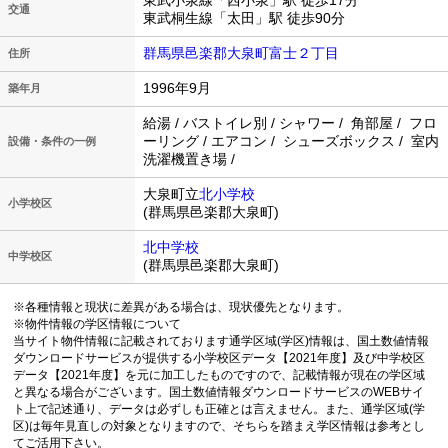
東武小泉線「西小泉」駅 徒歩17分
交通
東武桐生線「太田」駅 徒歩90分
群馬県邑楽郡大泉町富士２丁目
住所
1996年9月
築年月
給湯 / バストイレ別 / シャワー / 角部屋 / フロ
ーリング / エアコン / シューズボックス / 室内
設備・条件の一例
洗濯機置き場 /
大泉町立
北小学校
小学校区
(群馬県邑楽郡大泉町)
北中学校
中学校区
(群馬県邑楽郡大泉町)
※各種情報と現状に差異がある場合は、現状優先となります。
※物件情報の学区情報について
当サイト物件情報に記載されております通学区域(学区)情報は、国土数値情報
ダウンロードサービスが提供する小学校区データ【2021年度】及び中学校区
データ【2021年度】を元に加工したものですので、記載情報が現在の学区域
と異なる場合がございます。国土数値情報ダウンロードサービスのWEBサイ
ト上で記述通り、データは必ずしも正確とは言えません。また、通学区域(学
区)は毎年見直しの対象となりますので、そちらを踏まえ学区情報は参考とし
てご活用下さい。