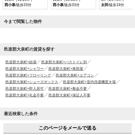
西小泉
/徒歩33分
西小泉
/徒歩33分
太田
/徒歩19分
今まで閲覧した物件
邑楽郡大泉町の賃貸を探す
邑楽郡大泉町+給湯
邑楽郡大泉町+バストイレ別
邑楽郡大泉町+シャワー
邑楽郡大泉町+角部屋
邑楽郡大泉町+フローリング
邑楽郡大泉町+エアコン
邑楽郡大泉町+シューズボックス
邑楽郡大泉町+室内洗濯機置き場
邑楽郡大泉町+即入居可
邑楽郡大泉町+敷金不要
邑楽郡大泉町+礼金不要
邑楽郡大泉町+保証人不要
最近検索した条件
このページをメールで送る