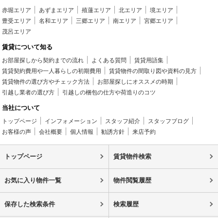
赤堀エリア
あずまエリア
殖蓮エリア
北エリア
境エリア
豊受エリア
名和エリア
三郷エリア
南エリア
宮郷エリア
茂呂エリア
賃貸について知る
お部屋探しから契約までの流れ
よくある質問
賃貸用語集
賃貸契約費用や一人暮らしの初期費用
賃貸物件の間取り図や資料の見方
賃貸物件の選び方やチェック方法
お部屋探しにオススメの時期
引越し業者の選び方
引越しの梱包の仕方や荷造りのコツ
当社について
トップページ
インフォメーション
スタッフ紹介
スタッフブログ
お客様の声
会社概要
個人情報
勧誘方針
来店予約
トップページ
賃貸物件検索
お気に入り物件一覧
物件閲覧履歴
保存した検索条件
検索履歴